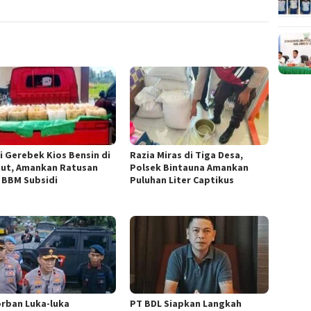
si Gerebek Kios Bensin di
Razia Miras di Tiga Desa,
ut, Amankan Ratusan
Polsek Bintauna Amankan
r BBM Subsidi
Puluhan Liter Captikus
orban Luka-luka
PT BDL Siapkan Langkah