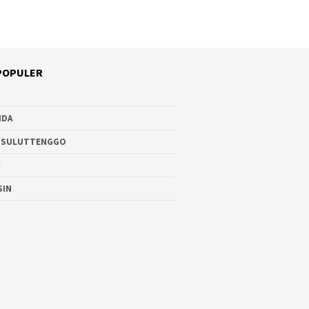
POPULER
NDA
 SULUTTENGGO
W
SIN