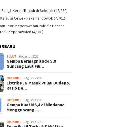
)
s Pungli Kerap Terjadi di Sekolah
(12,290)
 Kalau si Cewek Naksir si Cowok
(7,701)
an Teori Keperawatan Patricia Banner
ratik Keperawatan
(4,980)
ERBARU
SULUT
6 Agustus 2026
Gempa Bermagnitudo 5,8
Guncang Laut Fili…
EKONOMI
5 Agustus 2026
Listrik PLN Masuk Pulau Dudepo,
Rasio De…
EKONOMI
5 Agustus 2026
Gempa Kuat M6,4 di Mindanao
Mengguncang …
EKONOMI
5 Agustus 2026
Enam Wakil Terbaik DAW Siap