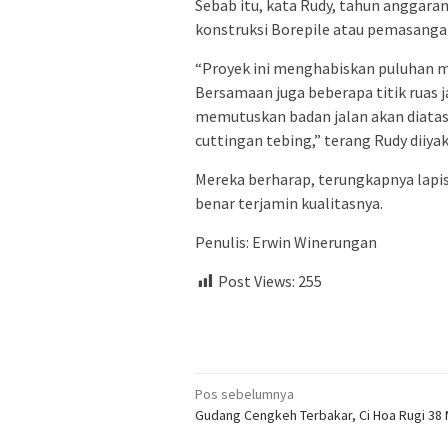
Sebab itu, kata Rudy, tahun anggar
konstruksi Borepile atau pemasanga
“Proyek ini menghabiskan puluhan mil
Bersamaan juga beberapa titik ruas 
memutuskan badan jalan akan diatas
cuttingan tebing,” terang Rudy diiya
Mereka berharap, terungkapnya lapis
benar terjamin kualitasnya.
Penulis: Erwin Winerungan
Post Views:
255
Navigasi
Pos sebelumnya
Gudang Cengkeh Terbakar, Ci Hoa Rugi 38 M
pos