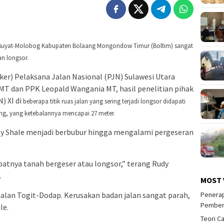
an Buyat-Molobog Kabupaten Bolaang Mongondow Timur (Boltim) sangat
an longsor.
ker) Pelaksana Jalan Nasional (PJN) Sulawesi Utara
 MT dan PPK Leopald Wangania MT, hasil penelitian pihak
) XI di
beberapa titik ruas jalan yang sering terjadi longsor didapati
pung, yang ketebalannya mencapai 27 meter.
lay Shale menjadi berbubur hingga mengalami pergeseran
ibatnya tanah bergeser atau longsor,” terang Rudy
.
MOST 
Penerap
s jalan Togit-Dodap. Kerusakan badan jalan sangat parah,
Pember
le.
Teori C