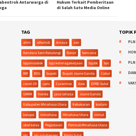
abentrok Antarwarga di
Hukum Terkait Pemberitaan
oga
di Salah Satu Media Online
TAG
TOPIK 
PLN
ahm
alfamidi
Aniaya
asn
HO
Bandara Sam Ratulangi
Banjir
bencana
PLN
bpjamsostek
bpjs ketenagakerjaan
bpjstk
bps
DA
BRI
BSG
bupati
Bupati Joune Ganda
Cabul
VAK
covid-19
cpns
Curanmor
daw
DPRD Sulut
GMIM
honda
jasa raharja
Joune Ganda
Kabupaten Minahasa Utara
Kebakaran
kodam
korupsi
minahasa
Minahasa Utara
minut
obat keras
Pegadaian
Pemkab Minahasa Utara
pln
pln suluttenggo
Polda Sulut