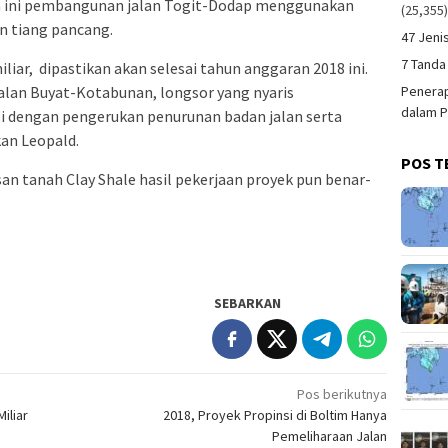
an ini pembangunan jalan Togit-Dodap menggunakan
(25,355
n tiang pancang.
47 Jeni
7 Tanda
iar, dipastikan akan selesai tahun anggaran 2018 ini.
Penerap
jalan Buyat-Kotabunan, longsor yang nyaris
dalam P
i dengan pengerukan penurunan badan jalan serta
kan Leopald.
POS T
an tanah Clay Shale hasil pekerjaan proyek pun benar-
SEBARKAN
Pos berikutnya
iliar
2018, Proyek Propinsi di Boltim Hanya
Pemeliharaan Jalan