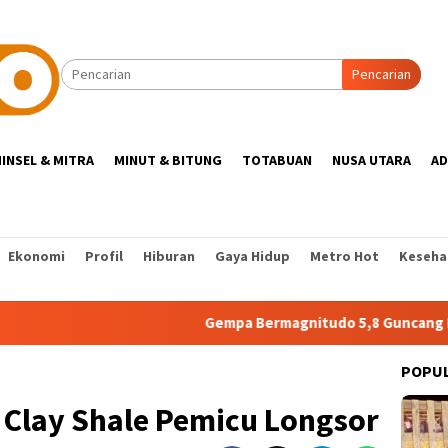
Pencarian
INSEL & MITRA
MINUT & BITUNG
TOTABUAN
NUSA UTARA
AD
Ekonomi
Profil
Hiburan
Gaya Hidup
Metro Hot
Keseha
Gempa Bermagnitudo 5,8 Guncang Laut Filip
POPU
 Clay Shale Pemicu Longsor