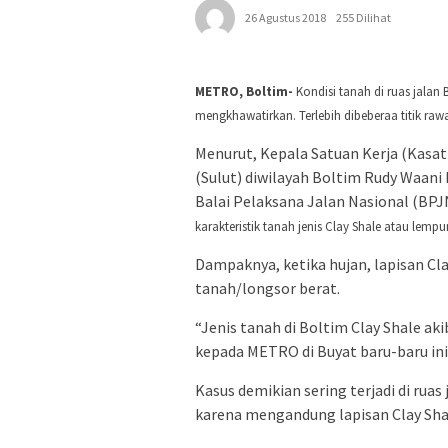
26 Agustus 2018
255 Dilihat
METRO, Boltim-
Kondisi tanah di ruas jal
mengkhawatirkan. Terlebih dibeberaa titik raw
Menurut, Kepala Satuan Kerja (Kasat
(Sulut) diwilayah Boltim Rudy Waani
Balai Pelaksana Jalan Nasional (BPJN
karakteristik tanah jenis Clay Shale atau lem
Dampaknya, ketika hujan, lapisan C
tanah/longsor berat.
“Jenis tanah di Boltim Clay Shale ak
kepada METRO di Buyat baru-baru ini
Kasus demikian sering terjadi di rua
karena mengandung lapisan Clay Sha