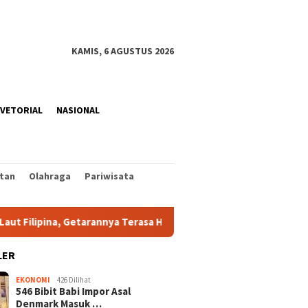
KAMIS, 6 AGUSTUS 2026
VETORIAL
NASIONAL
tan
Olahraga
Pariwisata
ina, Getarannya Terasa Hingga Sangihe dan Talaud
Listr
LER
EKONOMI
426 Dilihat
546 Bibit Babi Impor Asal
Denmark Masuk …