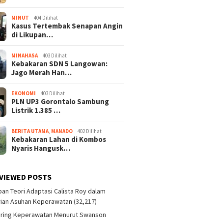
MINUT
404 Dilihat
Kasus Tertembak Senapan Angin
di Likupan…
MINAHASA
403 Dilihat
Kebakaran SDN 5 Langowan:
Jago Merah Han…
EKONOMI
403 Dilihat
PLN UP3 Gorontalo Sambung
Listrik 1.385 …
BERITA UTAMA
,
MANADO
402 Dilihat
Kebakaran Lahan di Kombos
Nyaris Hangusk…
VIEWED POSTS
an Teori Adaptasi Calista Roy dalam
ian Asuhan Keperawatan
(32,217)
aring Keperawatan Menurut Swanson