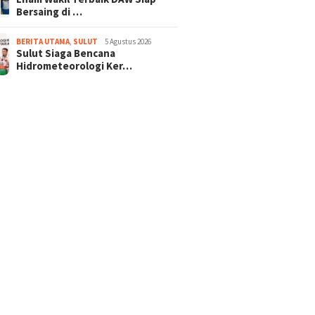
Bersaing di …
BERITA UTAMA
,
SULUT
5 Agustus 2026
Sulut Siaga Bencana
Hidrometeorologi Ker…