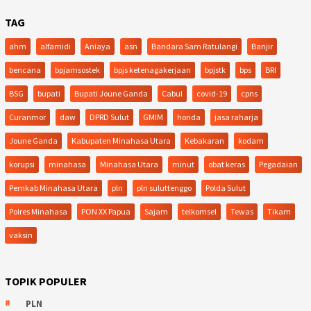
TAG
ahm
alfamidi
Aniaya
asn
Bandara Sam Ratulangi
Banjir
bencana
bpjamsostek
bpjs ketenagakerjaan
bpjstk
bps
BRI
BSG
bupati
Bupati Joune Ganda
Cabul
covid-19
cpns
Curanmor
daw
DPRD Sulut
GMIM
honda
jasa raharja
Joune Ganda
Kabupaten Minahasa Utara
Kebakaran
kodam
korupsi
minahasa
Minahasa Utara
minut
obat keras
Pegadaian
Pemkab Minahasa Utara
pln
pln suluttenggo
Polda Sulut
Polres Minahasa
PON XX Papua
Sajam
telkomsel
Tewas
Tikam
vaksin
TOPIK POPULER
PLN