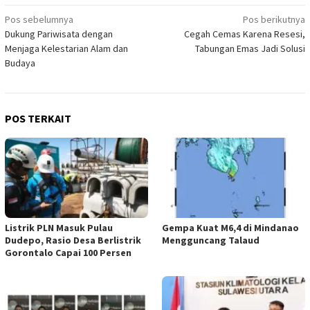
Navigasi
Pos sebelumnya
Pos berikutnya
Dukung Pariwisata dengan
Cegah Cemas Karena Resesi,
pos
Menjaga Kelestarian Alam dan
Tabungan Emas Jadi Solusi
Budaya
POS TERKAIT
Listrik PLN Masuk Pulau
Gempa Kuat M6,4 di Mindanao
Dudepo, Rasio Desa Berlistrik
Mengguncang Talaud
Gorontalo Capai 100 Persen