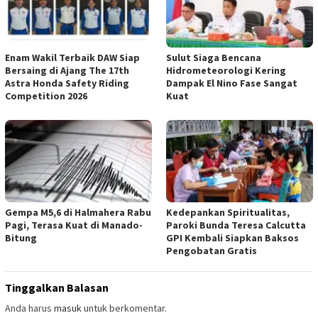
Enam Wakil Terbaik DAW Siap
Sulut Siaga Bencana
Bersaing di Ajang The 17th
Hidrometeorologi Kering
Astra Honda Safety Riding
Dampak El Nino Fase Sangat
Competition 2026
Kuat
Gempa M5,6 di Halmahera Rabu
Kedepankan Spiritualitas,
Pagi, Terasa Kuat di Manado-
Paroki Bunda Teresa Calcutta
Bitung
GPI Kembali Siapkan Baksos
Pengobatan Gratis
Tinggalkan Balasan
Anda harus
masuk
untuk berkomentar.