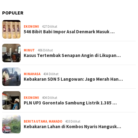
POPULER
EKONOMI
427 Dilihat
546 Bibit Babi Impor Asal Denmark Masuk …
MINUT
406 Dilihat
Kasus Tertembak Senapan Angin di Likupan…
MINAHASA
404 Dilihat
Kebakaran SDN 5 Langowan: Jago Merah Han…
EKONOMI
404 Dilihat
PLN UP3 Gorontalo Sambung Listrik 1.385 …
BERITA UTAMA
,
MANADO
403 Dilihat
Kebakaran Lahan di Kombos Nyaris Hangusk…