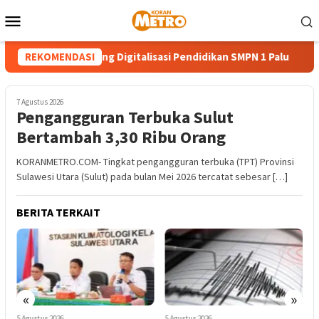
Loncat
Menu
ke
Mobile
konten
 TJSL PLN Dorong Digitalisasi Pendidikan SMPN 1 Palu
REKOMENDASI
Pe
7 Agustus 2026
Pengangguran Terbuka Sulut
Bertambah 3,30 Ribu Orang
KORANMETRO.COM- Tingkat pengangguran terbuka (TPT) Provinsi
Sulawesi Utara (Sulut) pada bulan Mei 2026 tercatat sebesar […]
BERITA TERKAIT
«
»
5 Agustus 2026
5 Agustus 2026