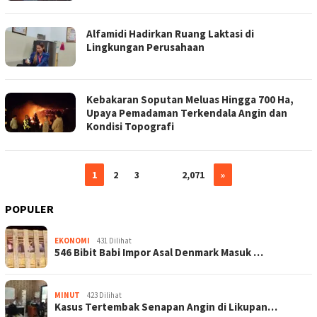
Alfamidi Hadirkan Ruang Laktasi di
Lingkungan Perusahaan
Kebakaran Soputan Meluas Hingga 700 Ha,
Upaya Pemadaman Terkendala Angin dan
Kondisi Topografi
1
2
3
…
2,071
»
POPULER
EKONOMI
431 Dilihat
546 Bibit Babi Impor Asal Denmark Masuk …
MINUT
423 Dilihat
Kasus Tertembak Senapan Angin di Likupan…