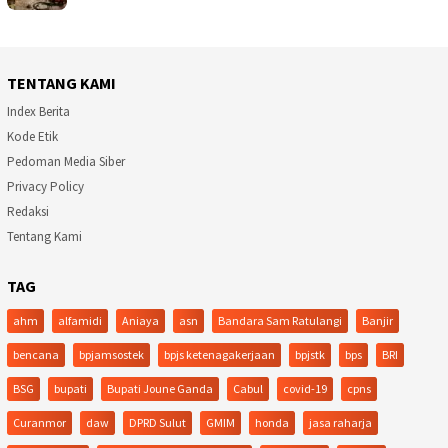
TENTANG KAMI
Index Berita
Kode Etik
Pedoman Media Siber
Privacy Policy
Redaksi
Tentang Kami
TAG
ahm
alfamidi
Aniaya
asn
Bandara Sam Ratulangi
Banjir
bencana
bpjamsostek
bpjs ketenagakerjaan
bpjstk
bps
BRI
BSG
bupati
Bupati Joune Ganda
Cabul
covid-19
cpns
Curanmor
daw
DPRD Sulut
GMIM
honda
jasa raharja