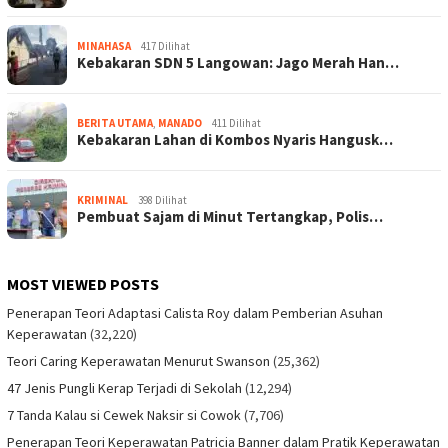
MINAHASA
417 Dilihat
Kebakaran SDN 5 Langowan: Jago Merah Han…
BERITA UTAMA
,
MANADO
411 Dilihat
Kebakaran Lahan di Kombos Nyaris Hangusk…
KRIMINAL
398 Dilihat
Pembuat Sajam di Minut Tertangkap, Polis…
MOST VIEWED POSTS
Penerapan Teori Adaptasi Calista Roy dalam Pemberian Asuhan
Keperawatan
(32,220)
Teori Caring Keperawatan Menurut Swanson
(25,362)
47 Jenis Pungli Kerap Terjadi di Sekolah
(12,294)
7 Tanda Kalau si Cewek Naksir si Cowok
(7,706)
Penerapan Teori Keperawatan Patricia Banner dalam Pratik Keperawatan