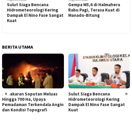
Gempa M5,6 di Halmahera
Kedepankan Spiritualitas,
ing
Rabu Pagi, Terasa Kuat di
Paroki Bunda Teresa
Sangat
Manado-Bitung
Calcutta GPI Kembali
Siapkan Baksos
Pengobatan Gratis
BERITA UTAMA
«
»
Sulut Siaga Bencana
Hidrometeorologi Kering
in
Dampak El Nino Fase Sangat
Kuat
Pengangguran Terbuka Sul
Bertambah 3,30 Ribu Orang