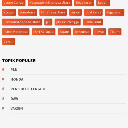
Joune Ganda
Kabupaten Minahasa Utara
Kebakaran
kodam
korupsi
minahasa
Minahasa Utara
minut
obat keras
Pegadaian
Pemkab Minahasa Utara
pln
pln suluttenggo
Polda Sulut
Polres Minahasa
PON XX Papua
Sajam
telkomsel
Tewas
Tikam
vaksin
TOPIK POPULER
PLN
HONDA
PLN SULUTTENGGO
DAW
VAKSIN