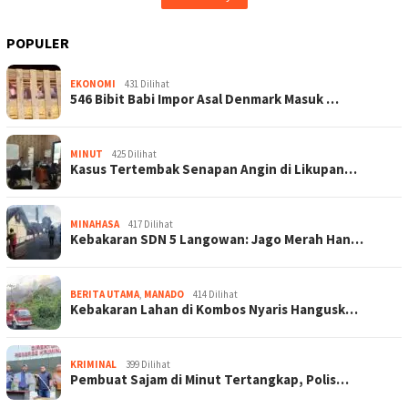
POPULER
EKONOMI
431 Dilihat
546 Bibit Babi Impor Asal Denmark Masuk …
MINUT
425 Dilihat
Kasus Tertembak Senapan Angin di Likupan…
MINAHASA
417 Dilihat
Kebakaran SDN 5 Langowan: Jago Merah Han…
BERITA UTAMA
,
MANADO
414 Dilihat
Kebakaran Lahan di Kombos Nyaris Hangusk…
KRIMINAL
399 Dilihat
Pembuat Sajam di Minut Tertangkap, Polis…