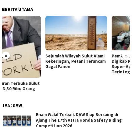
BERITA UTAMA
«
»
Sejumlah Wilayah Sulut Alami
Pemkab Minut Luncurkan
Kekeringan, Petani Terancam
Digikab Powered by Balé,
Gagal Panen
Super-App Layanan Publik
Terintegrasi Tanpa APBD
TAG:
DAW
Enam Wakil Terbaik DAW Siap Bersaing di
Ajang The 17th Astra Honda Safety Riding
Competition 2026