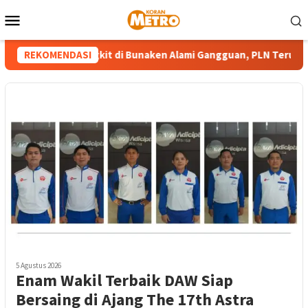
Loncat
Menu
ke
Mobile
konten
esin Pembangkit di Bunaken Alami Gangguan, PLN Terus Upayak
REKOMENDASI
5 Agustus 2026
Enam Wakil Terbaik DAW Siap
Bersaing di Ajang The 17th Astra