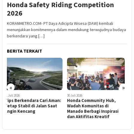
Honda Safety Riding Competition
2026
KORANMETRO.COM- PT Daya Adicipta Wisesa (DAW) kembali
menunjukkan komitmennya dalam mendukung terwujudnya budaya
berkendara yang […]
BERITA TERKAIT
«
»
30 Juli 2026
30 Juli 2026
2
:
Honda Community Hub,
New Vario Evo 160 Night
A
Wadah Komunitas di
Ride: Komunitas Honda
T
Manado Berbagi Inspirasi
Manado Menikmati
K
dan Aktifitas Kreatif
Kebersamaan Berkendara
R
Malam