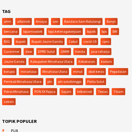
TAG
ahm
alfamidi
Aniaya
asn
Bandara Sam Ratulangi
Banjir
bencana
bpjamsostek
bpjs ketenagakerjaan
bpjstk
bps
BRI
BSG
bupati
Bupati Joune Ganda
Cabul
covid-19
cpns
Curanmor
daw
DPRD Sulut
GMIM
honda
jasa raharja
Joune Ganda
Kabupaten Minahasa Utara
Kebakaran
kodam
korupsi
minahasa
Minahasa Utara
minut
obat keras
Pegadaian
Pemkab Minahasa Utara
pln
pln suluttenggo
Polda Sulut
Polres Minahasa
PON XX Papua
Sajam
telkomsel
Tewas
Tikam
vaksin
TOPIK POPULER
PLN