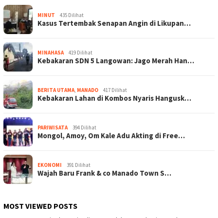
MINUT
435 Dilihat
Kasus Tertembak Senapan Angin di Likupan…
MINAHASA
419 Dilihat
Kebakaran SDN 5 Langowan: Jago Merah Han…
BERITA UTAMA
,
MANADO
417 Dilihat
Kebakaran Lahan di Kombos Nyaris Hangusk…
PARIWISATA
394 Dilihat
Mongol, Amoy, Om Kale Adu Akting di Free…
EKONOMI
391 Dilihat
Wajah Baru Frank & co Manado Town S…
MOST VIEWED POSTS