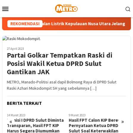
Loncat
Menu
ke
Mobile
konten
Pastikan Keandalan Listrik Kepulauan Nusa Utara Jelang HUT ke
REKOMENDASI
27 April 2023
Partai Golkar Tempatkan Raski di
Posisi Wakil Ketua DPRD Sulut
Gantikan JAK
METRO, Manado-Politisi asal dapil Bolmong Raya di DPRD Sulut
Raski Azhari Mokodompit SH yang sebelumnya […]
BERITA TERKAIT
14 Maret 2023
9 Maret 2023
2
«
»
Komisi I DPRD Sulut Diminta
Hasil FPT Calon KIP Beredar,
M
Transparan, Hasil FPT KIP
Pernyataan Ketua DPRD
S
Harus Segera Diumumkan
Sulut Soal Keterwakilan
S