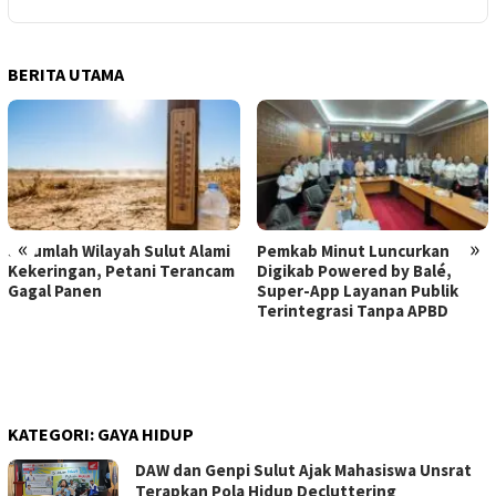
BERITA UTAMA
«
»
Sejumlah Wilayah Sulut Alami
Pemkab Minut Luncurkan
Kekeringan, Petani Terancam
Digikab Powered by Balé,
Gagal Panen
Super-App Layanan Publik
Terintegrasi Tanpa APBD
KATEGORI:
GAYA HIDUP
DAW dan Genpi Sulut Ajak Mahasiswa Unsrat
Terapkan Pola Hidup Decluttering