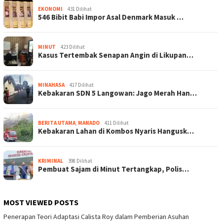
EKONOMI
431 Dilihat
546 Bibit Babi Impor Asal Denmark Masuk …
MINUT
423 Dilihat
Kasus Tertembak Senapan Angin di Likupan…
MINAHASA
417 Dilihat
Kebakaran SDN 5 Langowan: Jago Merah Han…
BERITA UTAMA
,
MANADO
411 Dilihat
Kebakaran Lahan di Kombos Nyaris Hangusk…
KRIMINAL
398 Dilihat
Pembuat Sajam di Minut Tertangkap, Polis…
MOST VIEWED POSTS
Penerapan Teori Adaptasi Calista Roy dalam Pemberian Asuhan