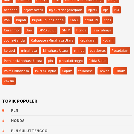
bencana
bpjamsostek
bpjs ketenagakerjaan
bpjstk
bps
BRI
BSG
bupati
Bupati Joune Ganda
Cabul
covid-19
cpns
Curanmor
daw
DPRD Sulut
GMIM
honda
jasa raharja
Joune Ganda
Kabupaten Minahasa Utara
Kebakaran
kodam
korupsi
minahasa
Minahasa Utara
minut
obat keras
Pegadaian
Pemkab Minahasa Utara
pln
pln suluttenggo
Polda Sulut
Polres Minahasa
PON XX Papua
Sajam
telkomsel
Tewas
Tikam
vaksin
TOPIK POPULER
PLN
HONDA
PLN SULUTTENGGO