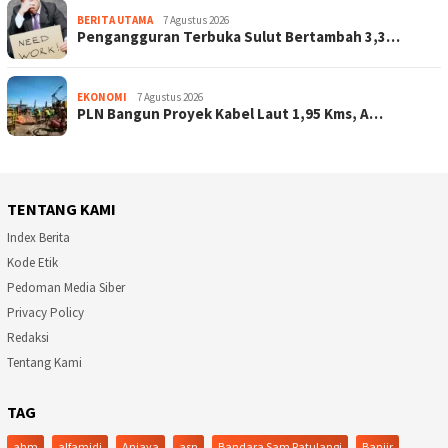
BERITA UTAMA
7 Agustus 2026
Pengangguran Terbuka Sulut Bertambah 3,3…
EKONOMI
7 Agustus 2026
PLN Bangun Proyek Kabel Laut 1,95 Kms, A…
TENTANG KAMI
Index Berita
Kode Etik
Pedoman Media Siber
Privacy Policy
Redaksi
Tentang Kami
TAG
ahm
alfamidi
Aniaya
asn
Bandara Sam Ratulangi
Banjir