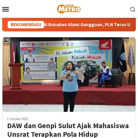
Loncat
Menu
ke
Mobile
konten
n Pembangkit di Bunaken Alami Gangguan, PLN Terus Upayakan 
REKOMENDASI
1 Oktober 2025
DAW dan Genpi Sulut Ajak Mahasiswa
Unsrat Terapkan Pola Hidup