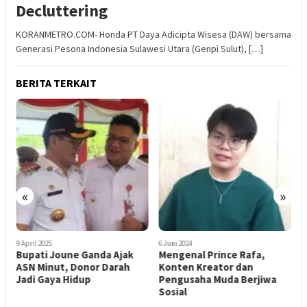
Decluttering
KORANMETRO.COM- Honda PT Daya Adicipta Wisesa (DAW) bersama
Generasi Pesona Indonesia Sulawesi Utara (Genpi Sulut), […]
BERITA TERKAIT
«
»
9 April 2025
6 Juni 2024
2
Bupati Joune Ganda Ajak
Mengenal Prince Rafa,
F
ASN Minut, Donor Darah
Konten Kreator dan
M
Jadi Gaya Hidup
Pengusaha Muda Berjiwa
I
Sosial