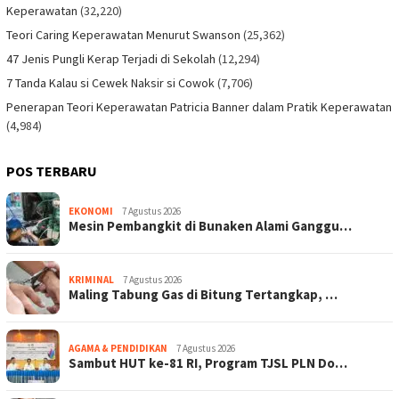
Keperawatan
(32,220)
Teori Caring Keperawatan Menurut Swanson
(25,362)
47 Jenis Pungli Kerap Terjadi di Sekolah
(12,294)
7 Tanda Kalau si Cewek Naksir si Cowok
(7,706)
Penerapan Teori Keperawatan Patricia Banner dalam Pratik Keperawatan
(4,984)
POS TERBARU
EKONOMI
7 Agustus 2026
Mesin Pembangkit di Bunaken Alami Ganggu…
KRIMINAL
7 Agustus 2026
Maling Tabung Gas di Bitung Tertangkap, …
AGAMA & PENDIDIKAN
7 Agustus 2026
Sambut HUT ke-81 RI, Program TJSL PLN Do…