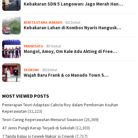
Kebakaran SDN 5 Langowan: Jago Merah Han…
BERITA UTAMA
,
MANADO
421 Dilihat
Kebakaran Lahan di Kombos Nyaris Hangusk…
PARIWISATA
397 Dilihat
Mongol, Amoy, Om Kale Adu Akting di Free…
EKONOMI
392 Dilihat
Wajah Baru Frank & co Manado Town S…
MOST VIEWED POSTS
Penerapan Teori Adaptasi Calista Roy dalam Pemberian Asuhan
Keperawatan
(32,223)
Teori Caring Keperawatan Menurut Swanson
(25,369)
47 Jenis Pungli Kerap Terjadi di Sekolah
(12,303)
7 Tanda Kalau si Cewek Naksir si Cowok
(7,717)