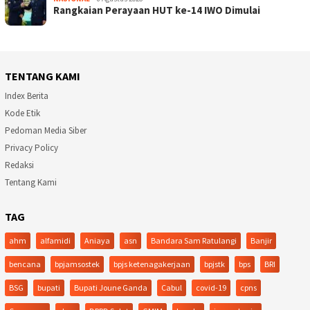
Rangkaian Perayaan HUT ke-14 IWO Dimulai
TENTANG KAMI
Index Berita
Kode Etik
Pedoman Media Siber
Privacy Policy
Redaksi
Tentang Kami
TAG
ahm
alfamidi
Aniaya
asn
Bandara Sam Ratulangi
Banjir
bencana
bpjamsostek
bpjs ketenagakerjaan
bpjstk
bps
BRI
BSG
bupati
Bupati Joune Ganda
Cabul
covid-19
cpns