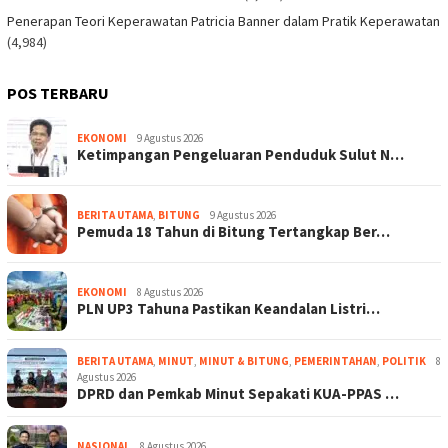
Penerapan Teori Keperawatan Patricia Banner dalam Pratik Keperawatan
(4,984)
POS TERBARU
EKONOMI
9 Agustus 2026
Ketimpangan Pengeluaran Penduduk Sulut N…
BERITA UTAMA
,
BITUNG
9 Agustus 2026
Pemuda 18 Tahun di Bitung Tertangkap Ber…
EKONOMI
8 Agustus 2026
PLN UP3 Tahuna Pastikan Keandalan Listri…
BERITA UTAMA
,
MINUT
,
MINUT & BITUNG
,
PEMERINTAHAN
,
POLITIK
8
Agustus 2026
DPRD dan Pemkab Minut Sepakati KUA-PPAS …
NASIONAL
8 Agustus 2026