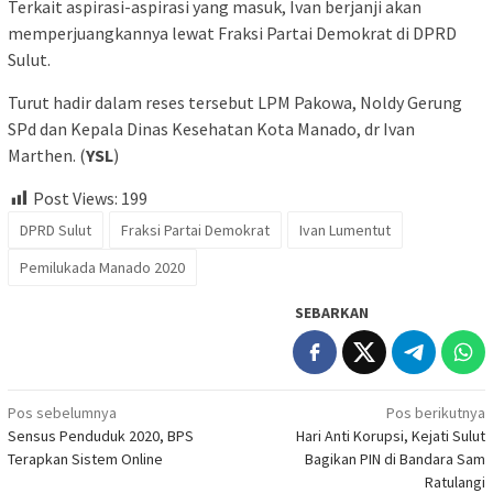
Terkait aspirasi-aspirasi yang masuk, Ivan berjanji akan
memperjuangkannya lewat Fraksi Partai Demokrat di DPRD
Sulut.
Turut hadir dalam reses tersebut LPM Pakowa, Noldy Gerung
SPd dan Kepala Dinas Kesehatan Kota Manado, dr Ivan
Marthen. (
YSL
)
Post Views:
199
DPRD Sulut
Fraksi Partai Demokrat
Ivan Lumentut
Pemilukada Manado 2020
SEBARKAN
Navigasi
Pos sebelumnya
Pos berikutnya
Sensus Penduduk 2020, BPS
Hari Anti Korupsi, Kejati Sulut
pos
Terapkan Sistem Online
Bagikan PIN di Bandara Sam
Ratulangi