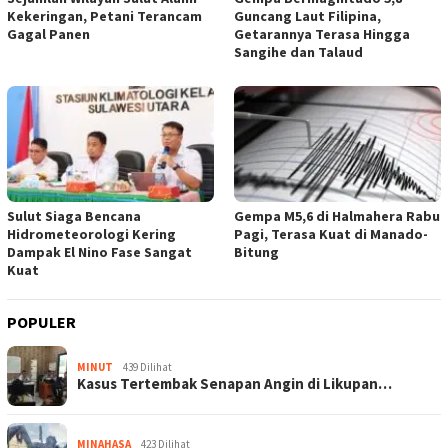
Kekeringan, Petani Terancam
Guncang Laut Filipina,
Gagal Panen
Getarannya Terasa Hingga
Sangihe dan Talaud
Sulut Siaga Bencana
Gempa M5,6 di Halmahera Rabu
Hidrometeorologi Kering
Pagi, Terasa Kuat di Manado-
Dampak El Nino Fase Sangat
Bitung
Kuat
POPULER
MINUT
439 Dilihat
Kasus Tertembak Senapan Angin di Likupan…
MINAHASA
423 Dilihat