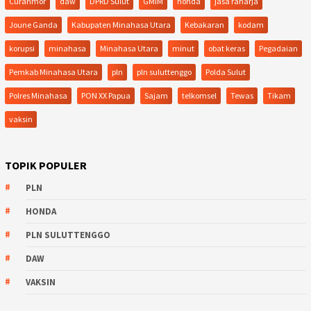
Curanmor
daw
DPRD Sulut
GMIM
honda
jasa raharja
Joune Ganda
Kabupaten Minahasa Utara
Kebakaran
kodam
korupsi
minahasa
Minahasa Utara
minut
obat keras
Pegadaian
Pemkab Minahasa Utara
pln
pln suluttenggo
Polda Sulut
Polres Minahasa
PON XX Papua
Sajam
telkomsel
Tewas
Tikam
vaksin
TOPIK POPULER
PLN
HONDA
PLN SULUTTENGGO
DAW
VAKSIN