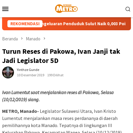
Loncat
Menu
ke
Mobile
konten
etimpangan Pengeluaran Penduduk Sulut Naik 0,003 Poin
REKOMENDASI
Beranda
Manado
Turun Reses di Pakowa, Ivan Janji tak
Jadi Legislator 5D
Yinthze Gunde
10 Desember 2019
199 Dilihat
Ivan Lumentut saat menjalankan reses di Pakowa, Selasa
(10/12/2019) siang.
METRO, Manado-
Legislator Sulawesi Utara, Ivan Kristo
Lumentut menjalankan masa reses perdananya di daerah
pemilihannya kota Manado. Tepatnya di lingkungan III
Kelurahan Pakowa, Kecamatan Wanea, Selasa (10/12/2019).