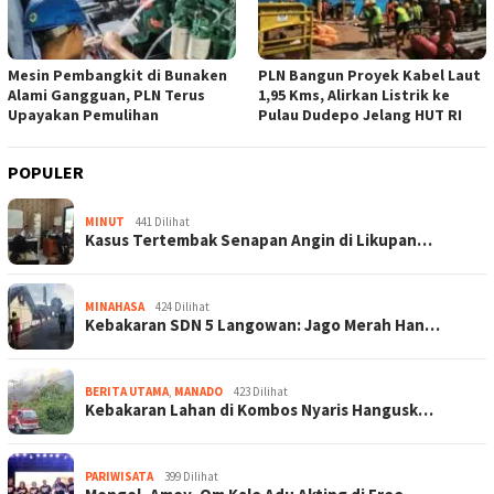
Mesin Pembangkit di Bunaken
PLN Bangun Proyek Kabel Laut
Alami Gangguan, PLN Terus
1,95 Kms, Alirkan Listrik ke
Upayakan Pemulihan
Pulau Dudepo Jelang HUT RI
POPULER
MINUT
441 Dilihat
Kasus Tertembak Senapan Angin di Likupan…
MINAHASA
424 Dilihat
Kebakaran SDN 5 Langowan: Jago Merah Han…
BERITA UTAMA
,
MANADO
423 Dilihat
Kebakaran Lahan di Kombos Nyaris Hangusk…
PARIWISATA
399 Dilihat