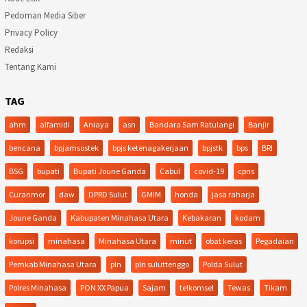
Pedoman Media Siber
Privacy Policy
Redaksi
Tentang Kami
TAG
ahm
alfamidi
Aniaya
asn
Bandara Sam Ratulangi
Banjir
bencana
bpjamsostek
bpjs ketenagakerjaan
bpjstk
bps
BRI
BSG
bupati
Bupati Joune Ganda
Cabul
covid-19
cpns
Curanmor
daw
DPRD Sulut
GMIM
honda
jasa raharja
Joune Ganda
Kabupaten Minahasa Utara
Kebakaran
kodam
korupsi
minahasa
Minahasa Utara
minut
obat keras
Pegadaian
Pemkab Minahasa Utara
pln
pln suluttenggo
Polda Sulut
Polres Minahasa
PON XX Papua
Sajam
telkomsel
Tewas
Tikam