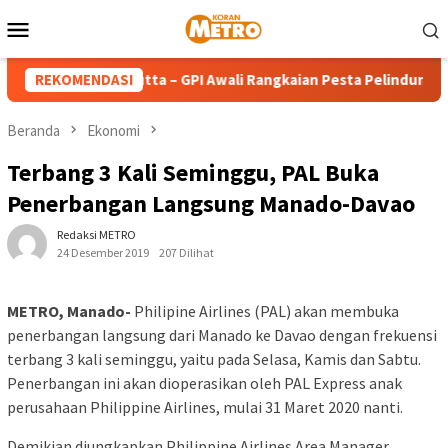
Loncat
Menu
ke
Mobile
konten
da Teresa Calcutta – GPI Awali Rangkaian Pesta Pelindung deng
REKOMENDASI
Beranda
Ekonomi
Terbang 3 Kali Seminggu, PAL Buka
Penerbangan Langsung Manado-Davao
Redaksi METRO
24 Desember 2019
207 Dilihat
METRO, Manado-
Philipine Airlines (PAL) akan membuka
penerbangan langsung dari Manado ke Davao dengan frekuensi
terbang 3 kali seminggu, yaitu pada Selasa, Kamis dan Sabtu.
Penerbangan ini akan dioperasikan oleh PAL Express anak
perusahaan Philippine Airlines, mulai 31 Maret 2020 nanti.
Demikian diungkapkan Philippine Airlines Area Manager