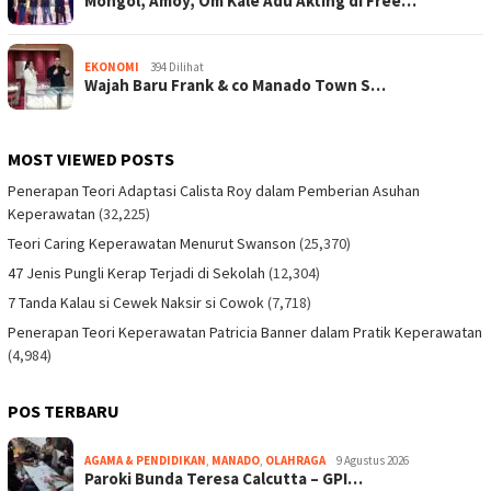
Mongol, Amoy, Om Kale Adu Akting di Free…
EKONOMI
394 Dilihat
Wajah Baru Frank & co Manado Town S…
MOST VIEWED POSTS
Penerapan Teori Adaptasi Calista Roy dalam Pemberian Asuhan
Keperawatan
(32,225)
Teori Caring Keperawatan Menurut Swanson
(25,370)
47 Jenis Pungli Kerap Terjadi di Sekolah
(12,304)
7 Tanda Kalau si Cewek Naksir si Cowok
(7,718)
Penerapan Teori Keperawatan Patricia Banner dalam Pratik Keperawatan
(4,984)
POS TERBARU
AGAMA & PENDIDIKAN
,
MANADO
,
OLAHRAGA
9 Agustus 2026
Paroki Bunda Teresa Calcutta – GPI…