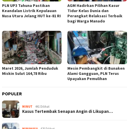
PLN UP3 Tahuna Pastikan
AGM Hadirkan Pilihan Kasur
Keandalan Listrik Kepulauan
Tidur Kelas Dunia dan
Nusa Utara Jelang HUT ke-81 RI
Perangkat Relaksasi Terbaik
bagi Warga Manado
Maret 2026, Jumlah Penduduk
Mesin Pembangkit di Bunaken
Miskin Sulut 164,78 Ribu
Alami Gangguan, PLN Terus
Upayakan Pemulihan
POPULER
MINUT
441 Dilihat
Kasus Tertembak Senapan Angin di Likupan…
MINAHASA
425 Dilihat