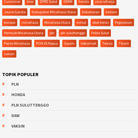
Curanmor
daw
DPRD Sulut
GMIM
honda
jasa raharja
Joune Ganda
Kabupaten Minahasa Utara
Kebakaran
kodam
korupsi
minahasa
Minahasa Utara
minut
obat keras
Pegadaian
Pemkab Minahasa Utara
pln
pln suluttenggo
Polda Sulut
Polres Minahasa
PON XX Papua
Sajam
telkomsel
Tewas
Tikam
vaksin
TOPIK POPULER
PLN
HONDA
PLN SULUTTENGGO
DAW
VAKSIN