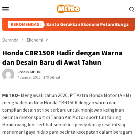
Loncat
Menu
ke
Mobile
konten
2026, Pegadaian Bantu Gerakkan Ekonomi Petani Bunga Hingga Se
REKOMENDASI
Beranda
Ekonomi
Honda CBR150R Hadir dengan Warna
dan Desain Baru di Awal Tahun
Redaksi METRO
7 Januari 2020
279 Dilihat
METRO-
Mengawali tahun 2020, PT Astra Honda Motor (AHM)
menghadirkan New Honda CBR150R dengan warna dan
tampilan desain stripe terbaru untuk menjawab keinginan
pecinta motor sport di Tanah Air. Motor sport full fairing
Honda yang kini terlihat semakin speedy dan agresif ini siap
menemani gaya hidup para pecinta kecepatan dalam beragam