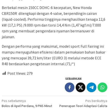
Berbekal mesin 150CC DOHC-6 kecepatan, New Honda
CBR150R dilengkapi dengan 4-valve, berpendingin cairan
(liquid-cooled). Performa tingginya menghasilkan tenaga 12,6
kW (17,1 PS) /9.000 rpm dan torsi 14,4 Nm (1,47 kgf.m)/7.000
rpm yang membuat pengendara nyaman bermanuver di
jalanan.
Dengan performa yang maksimal, model sport Full Fairing ini
mampu menyuguhkan efisiensi dalam pemakaian bahan bakar
yang mencapai 39,72 km/liter (EURO 3) melalui metode ECE
R40 berdasarkan pengetesan internal.(71/*)
Post Views:
279
SEBARKAN
Navigasi
Pos sebelumnya
Pos berikutnya
Bolos di Apel Perdana, 9 PNS Minut
Penerapan Teori Adaptasi Calista
pos