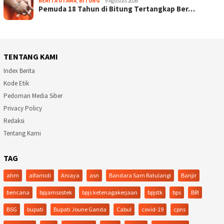
BERITA UTAMA
,
BITUNG
9 Agustus 2026
Pemuda 18 Tahun di Bitung Tertangkap Ber…
TENTANG KAMI
Index Berita
Kode Etik
Pedoman Media Siber
Privacy Policy
Redaksi
Tentang Kami
TAG
ahm
alfamidi
Aniaya
asn
Bandara Sam Ratulangi
Banjir
bencana
bpjamsostek
bpjs ketenagakerjaan
bpjstk
bps
BRI
BSG
bupati
Bupati Joune Ganda
Cabul
covid-19
cpns