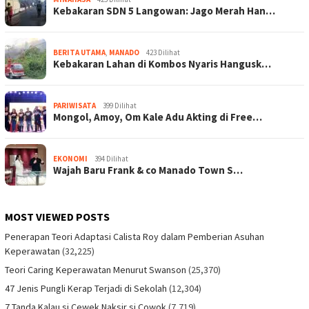
Kebakaran SDN 5 Langowan: Jago Merah Han…
BERITA UTAMA
,
MANADO
423 Dilihat
Kebakaran Lahan di Kombos Nyaris Hangusk…
PARIWISATA
399 Dilihat
Mongol, Amoy, Om Kale Adu Akting di Free…
EKONOMI
394 Dilihat
Wajah Baru Frank & co Manado Town S…
MOST VIEWED POSTS
Penerapan Teori Adaptasi Calista Roy dalam Pemberian Asuhan
Keperawatan
(32,225)
Teori Caring Keperawatan Menurut Swanson
(25,370)
47 Jenis Pungli Kerap Terjadi di Sekolah
(12,304)
7 Tanda Kalau si Cewek Naksir si Cowok
(7,719)