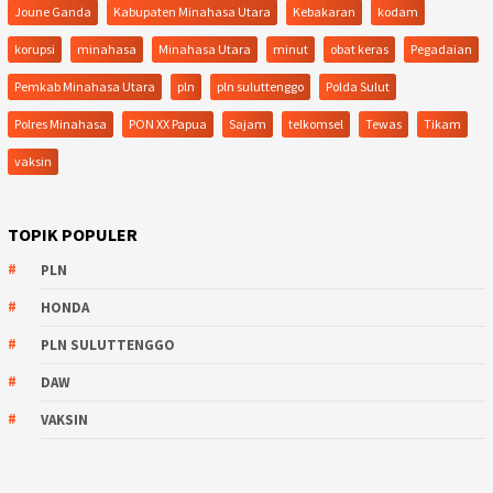
Joune Ganda
Kabupaten Minahasa Utara
Kebakaran
kodam
korupsi
minahasa
Minahasa Utara
minut
obat keras
Pegadaian
Pemkab Minahasa Utara
pln
pln suluttenggo
Polda Sulut
Polres Minahasa
PON XX Papua
Sajam
telkomsel
Tewas
Tikam
vaksin
TOPIK POPULER
PLN
HONDA
PLN SULUTTENGGO
DAW
VAKSIN