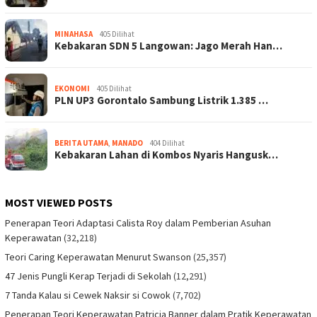
MINAHASA
405 Dilihat
Kebakaran SDN 5 Langowan: Jago Merah Han…
EKONOMI
405 Dilihat
PLN UP3 Gorontalo Sambung Listrik 1.385 …
BERITA UTAMA
,
MANADO
404 Dilihat
Kebakaran Lahan di Kombos Nyaris Hangusk…
MOST VIEWED POSTS
Penerapan Teori Adaptasi Calista Roy dalam Pemberian Asuhan
Keperawatan
(32,218)
Teori Caring Keperawatan Menurut Swanson
(25,357)
47 Jenis Pungli Kerap Terjadi di Sekolah
(12,291)
7 Tanda Kalau si Cewek Naksir si Cowok
(7,702)
Penerapan Teori Keperawatan Patricia Banner dalam Pratik Keperawatan