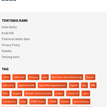
TENTANG KAMI
Index Berita
Kode Etik
Pedoman Media Siber
Privacy Policy
Redaksi
Tentang Kami
TAG
ahm
alfamidi
Aniaya
asn
Bandara Sam Ratulangi
Banjir
bencana
bpjamsostek
bpjs ketenagakerjaan
bpjstk
bps
BRI
BSG
bupati
Bupati Joune Ganda
Cabul
covid-19
cpns
Curanmor
daw
DPRD Sulut
GMIM
honda
jasa raharja