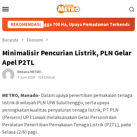
Loncat
Menu
ke
Mobile
konten
an Meluas Hingga 700 Ha, Upaya Pemadaman Terkendala Angin da
REKOMENDASI
Beranda
Ekonomi
Minimalisir Pencurian Listrik, PLN Gelar
Apel P2TL
Redaksi METRO
3 Juni 2020
314 Dilihat
METRO, Manado-
Dalam upaya penertiban pemakaian tenaga
listrik di wilayah PLN UIW Suluttenggo, serta upaya
peningkatan kualitas penyaluran tenaga listrik, PT PLN
(Persero) UP3 Luwuk melaksanakan Gelar Personil dan
Peralatan Penertiban Pemakaian Tenaga Listrik (P2TL), pada
Selasa (2/6) pagi.