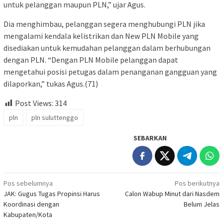
untuk pelanggan maupun PLN,” ujar Agus.
Dia menghimbau, pelanggan segera menghubungi PLN jika
mengalami kendala kelistrikan dan New PLN Mobile yang
disediakan untuk kemudahan pelanggan dalam berhubungan
dengan PLN. “Dengan PLN Mobile pelanggan dapat
mengetahui posisi petugas dalam penanganan gangguan yang
dilaporkan,” tukas Agus.(71)
Post Views:
314
pln
pln suluttenggo
SEBARKAN
Navigasi
Pos sebelumnya
Pos berikutnya
JAK: Gugus Tugas Propinsi Harus
Calon Wabup Minut dari Nasdem
pos
Koordinasi dengan
Belum Jelas
Kabupaten/Kota