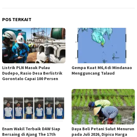
POS TERKAIT
Listrik PLN Masuk Pulau
Gempa Kuat M6,4 di Mindanao
Dudepo, Rasio Desa Berlistrik
Mengguncang Talaud
Gorontalo Capai 100 Persen
Enam Wakil Terbaik DAW Siap
Daya Beli Petani Sulut Menurun
Bersaing di Ajang The 17th
pada Juli 2026, Dipicu Harga