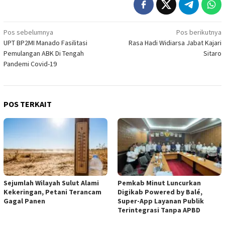
Navigasi
Pos sebelumnya
Pos berikutnya
UPT BP2MI Manado Fasilitasi
Rasa Hadi Widiarsa Jabat Kajari
pos
Pemulangan ABK Di Tengah
Sitaro
Pandemi Covid-19
POS TERKAIT
Sejumlah Wilayah Sulut Alami
Pemkab Minut Luncurkan
Kekeringan, Petani Terancam
Digikab Powered by Balé,
Gagal Panen
Super-App Layanan Publik
Terintegrasi Tanpa APBD