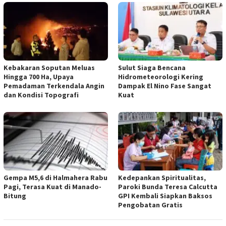
Kebakaran Soputan Meluas
Sulut Siaga Bencana
Hingga 700 Ha, Upaya
Hidrometeorologi Kering
Pemadaman Terkendala Angin
Dampak El Nino Fase Sangat
dan Kondisi Topografi
Kuat
Gempa M5,6 di Halmahera Rabu
Kedepankan Spiritualitas,
Pagi, Terasa Kuat di Manado-
Paroki Bunda Teresa Calcutta
Bitung
GPI Kembali Siapkan Baksos
Pengobatan Gratis