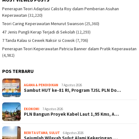
Penerapan Teori Adaptasi Calista Roy dalam Pemberian Asuhan
Keperawatan
(32,220)
Teori Caring Keperawatan Menurut Swanson
(25,360)
47 Jenis Pungli Kerap Terjadi di Sekolah
(12,293)
7 Tanda Kalau si Cewek Naksir si Cowok
(7,706)
Penerapan Teori Keperawatan Patricia Banner dalam Pratik Keperawatan
(4,982)
POS TERBARU
AGAMA & PENDIDIKAN
7 Agustus 2026
Sambut HUT ke-81 RI, Program TJSL PLN Do…
EKONOMI
7 Agustus 2026
PLN Bangun Proyek Kabel Laut 1,95 Kms, A…
BERITA UTAMA
,
SULUT
6 Agustus 2026
Sejumlah Wilayah Sulut Alami Kekeringan,…