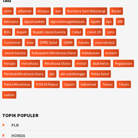
TAG
ahm
alfamidi
Aniaya
asn
Bandara Sam Ratulangi
Banjir
bencana
bpjamsostek
bpjs ketenagakerjaan
bpjstk
bps
BRI
BSG
bupati
Bupati Joune Ganda
Cabul
covid-19
cpns
Curanmor
daw
DPRD Sulut
GMIM
honda
jasa raharja
Joune Ganda
Kabupaten Minahasa Utara
Kebakaran
kodam
korupsi
minahasa
Minahasa Utara
minut
obat keras
Pegadaian
Pemkab Minahasa Utara
pln
pln suluttenggo
Polda Sulut
Polres Minahasa
PON XX Papua
Sajam
telkomsel
Tewas
Tikam
vaksin
TOPIK POPULER
PLN
HONDA