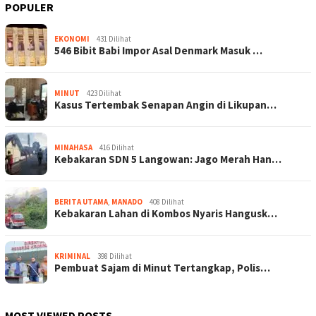
POPULER
EKONOMI
431 Dilihat
546 Bibit Babi Impor Asal Denmark Masuk …
MINUT
423 Dilihat
Kasus Tertembak Senapan Angin di Likupan…
MINAHASA
416 Dilihat
Kebakaran SDN 5 Langowan: Jago Merah Han…
BERITA UTAMA
,
MANADO
408 Dilihat
Kebakaran Lahan di Kombos Nyaris Hangusk…
KRIMINAL
398 Dilihat
Pembuat Sajam di Minut Tertangkap, Polis…
MOST VIEWED POSTS