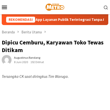
Loncat
Menu
ke
Mobile
konten
by Balé, Super-App Layanan Publik Terintegrasi Tanpa APBD
REKOMENDASI
Beranda
Berita Utama
Dipicu Cemburu, Karyawan Toko Tewas
Ditikam
Augustinus Randang
8 Juni 2020
192 Dilihat
Tersangka CK saat diringkus Tim Waruga.