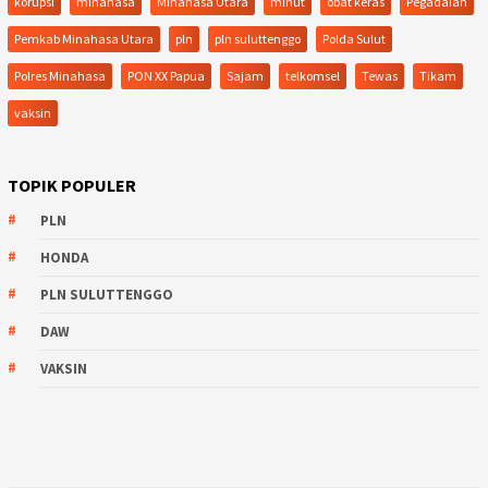
korupsi
minahasa
Minahasa Utara
minut
obat keras
Pegadaian
Pemkab Minahasa Utara
pln
pln suluttenggo
Polda Sulut
Polres Minahasa
PON XX Papua
Sajam
telkomsel
Tewas
Tikam
vaksin
TOPIK POPULER
PLN
HONDA
PLN SULUTTENGGO
DAW
VAKSIN