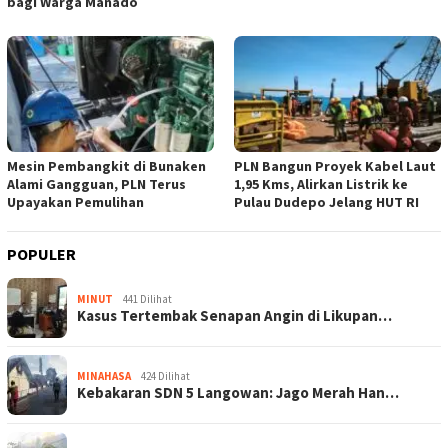
bagi Warga Manado
Mesin Pembangkit di Bunaken
PLN Bangun Proyek Kabel Laut
Alami Gangguan, PLN Terus
1,95 Kms, Alirkan Listrik ke
Upayakan Pemulihan
Pulau Dudepo Jelang HUT RI
POPULER
MINUT
441 Dilihat
Kasus Tertembak Senapan Angin di Likupan…
MINAHASA
424 Dilihat
Kebakaran SDN 5 Langowan: Jago Merah Han…