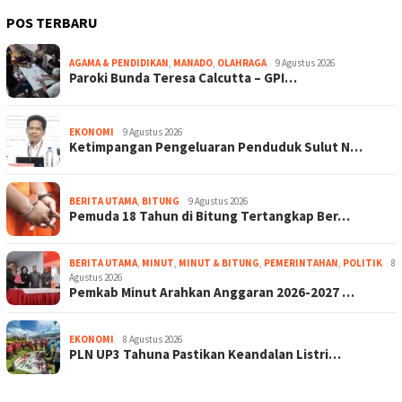
POS TERBARU
AGAMA & PENDIDIKAN
,
MANADO
,
OLAHRAGA
9 Agustus 2026
Paroki Bunda Teresa Calcutta – GPI…
EKONOMI
9 Agustus 2026
Ketimpangan Pengeluaran Penduduk Sulut N…
BERITA UTAMA
,
BITUNG
9 Agustus 2026
Pemuda 18 Tahun di Bitung Tertangkap Ber…
BERITA UTAMA
,
MINUT
,
MINUT & BITUNG
,
PEMERINTAHAN
,
POLITIK
8
Agustus 2026
Pemkab Minut Arahkan Anggaran 2026-2027 …
EKONOMI
8 Agustus 2026
PLN UP3 Tahuna Pastikan Keandalan Listri…