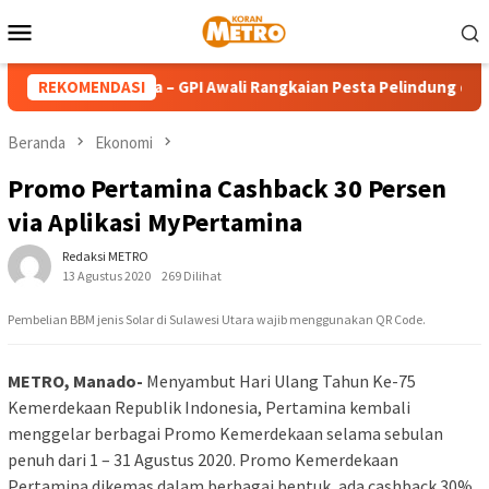
Loncat
Menu
ke
Mobile
konten
Teresa Calcutta – GPI Awali Rangkaian Pesta Pelindung dengan 
REKOMENDASI
Beranda
Ekonomi
Promo Pertamina Cashback 30 Persen
via Aplikasi MyPertamina
Redaksi METRO
13 Agustus 2020
269 Dilihat
Pembelian BBM jenis Solar di Sulawesi Utara wajib menggunakan QR Code.
METRO, Manado-
Menyambut Hari Ulang Tahun Ke-75
Kemerdekaan Republik Indonesia, Pertamina kembali
menggelar berbagai Promo Kemerdekaan selama sebulan
penuh dari 1 – 31 Agustus 2020. Promo Kemerdekaan
Pertamina dikemas dalam berbagai bentuk, ada cashback 30%