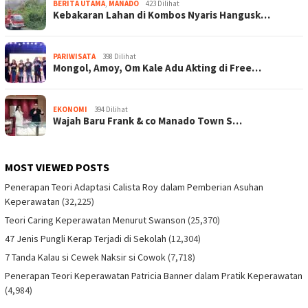
BERITA UTAMA
,
MANADO
423 Dilihat
Kebakaran Lahan di Kombos Nyaris Hangusk…
PARIWISATA
398 Dilihat
Mongol, Amoy, Om Kale Adu Akting di Free…
EKONOMI
394 Dilihat
Wajah Baru Frank & co Manado Town S…
MOST VIEWED POSTS
Penerapan Teori Adaptasi Calista Roy dalam Pemberian Asuhan
Keperawatan
(32,225)
Teori Caring Keperawatan Menurut Swanson
(25,370)
47 Jenis Pungli Kerap Terjadi di Sekolah
(12,304)
7 Tanda Kalau si Cewek Naksir si Cowok
(7,718)
Penerapan Teori Keperawatan Patricia Banner dalam Pratik Keperawatan
(4,984)