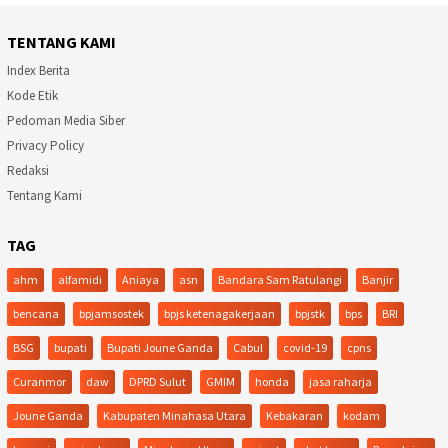
TENTANG KAMI
Index Berita
Kode Etik
Pedoman Media Siber
Privacy Policy
Redaksi
Tentang Kami
TAG
ahm
alfamidi
Aniaya
asn
Bandara Sam Ratulangi
Banjir
bencana
bpjamsostek
bpjs ketenagakerjaan
bpjstk
bps
BRI
BSG
bupati
Bupati Joune Ganda
Cabul
covid-19
cpns
Curanmor
daw
DPRD Sulut
GMIM
honda
jasa raharja
Joune Ganda
Kabupaten Minahasa Utara
Kebakaran
kodam