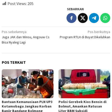
Post Views:
205
SEBARKAN
Navigasi
Pos sebelumnya
Pos berikutnya
Juga JAK dan Winsu, Angouw Cs
Program RTLH di Buyat Dikeluhkan
pos
Bisa Nyaleg Lagi
POS TERKAIT
Bantuan Kemanusiaan PLN UP3
Polisi Gerebek Kios Bensin di
Kotamobagu Jangkau Korban
Bolmut, Amankan Ratusan
Banjir Bandang Bolmong
Liter BBM Subsidi