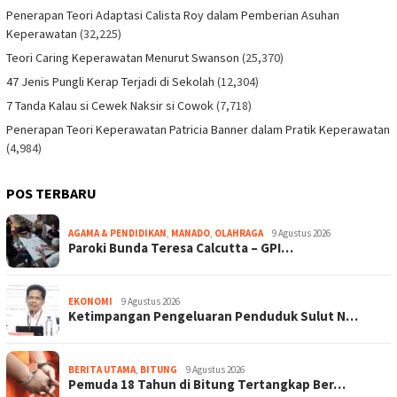
Penerapan Teori Adaptasi Calista Roy dalam Pemberian Asuhan
Keperawatan
(32,225)
Teori Caring Keperawatan Menurut Swanson
(25,370)
47 Jenis Pungli Kerap Terjadi di Sekolah
(12,304)
7 Tanda Kalau si Cewek Naksir si Cowok
(7,718)
Penerapan Teori Keperawatan Patricia Banner dalam Pratik Keperawatan
(4,984)
POS TERBARU
AGAMA & PENDIDIKAN
,
MANADO
,
OLAHRAGA
9 Agustus 2026
Paroki Bunda Teresa Calcutta – GPI…
EKONOMI
9 Agustus 2026
Ketimpangan Pengeluaran Penduduk Sulut N…
BERITA UTAMA
,
BITUNG
9 Agustus 2026
Pemuda 18 Tahun di Bitung Tertangkap Ber…