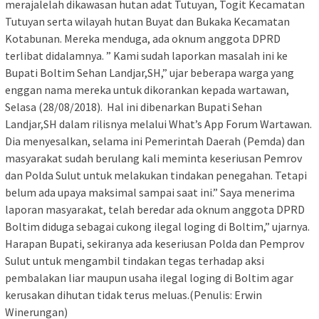
merajalelah dikawasan hutan adat Tutuyan, Togit Kecamatan
Tutuyan serta wilayah hutan Buyat dan Bukaka Kecamatan
Kotabunan. Mereka menduga, ada oknum anggota DPRD
terlibat didalamnya. ” Kami sudah laporkan masalah ini ke
Bupati Boltim Sehan Landjar,SH,” ujar beberapa warga yang
enggan nama mereka untuk dikorankan kepada wartawan,
Selasa (28/08/2018). Hal ini dibenarkan Bupati Sehan
Landjar,SH dalam rilisnya melalui What’s App Forum Wartawan.
Dia menyesalkan, selama ini Pemerintah Daerah (Pemda) dan
masyarakat sudah berulang kali meminta keseriusan Pemrov
dan Polda Sulut untuk melakukan tindakan penegahan. Tetapi
belum ada upaya maksimal sampai saat ini.” Saya menerima
laporan masyarakat, telah beredar ada oknum anggota DPRD
Boltim diduga sebagai cukong ilegal loging di Boltim,” ujarnya.
Harapan Bupati, sekiranya ada keseriusan Polda dan Pemprov
Sulut untuk mengambil tindakan tegas terhadap aksi
pembalakan liar maupun usaha ilegal loging di Boltim agar
kerusakan dihutan tidak terus meluas.(Penulis: Erwin
Winerungan)