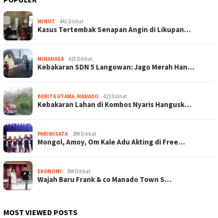
MINUT
441 Dilihat
Kasus Tertembak Senapan Angin di Likupan…
MINAHASA
425 Dilihat
Kebakaran SDN 5 Langowan: Jago Merah Han…
BERITA UTAMA
,
MANADO
423 Dilihat
Kebakaran Lahan di Kombos Nyaris Hangusk…
PARIWISATA
399 Dilihat
Mongol, Amoy, Om Kale Adu Akting di Free…
EKONOMI
394 Dilihat
Wajah Baru Frank & co Manado Town S…
MOST VIEWED POSTS