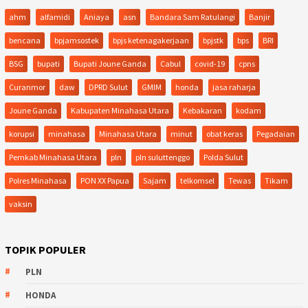
ahm
alfamidi
Aniaya
asn
Bandara Sam Ratulangi
Banjir
bencana
bpjamsostek
bpjs ketenagakerjaan
bpjstk
bps
BRI
BSG
bupati
Bupati Joune Ganda
Cabul
covid-19
cpns
Curanmor
daw
DPRD Sulut
GMIM
honda
jasa raharja
Joune Ganda
Kabupaten Minahasa Utara
Kebakaran
kodam
korupsi
minahasa
Minahasa Utara
minut
obat keras
Pegadaian
Pemkab Minahasa Utara
pln
pln suluttenggo
Polda Sulut
Polres Minahasa
PON XX Papua
Sajam
telkomsel
Tewas
Tikam
vaksin
TOPIK POPULER
PLN
HONDA