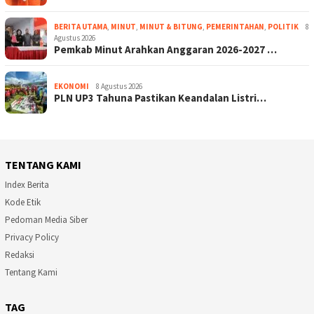
BERITA UTAMA
,
MINUT
,
MINUT & BITUNG
,
PEMERINTAHAN
,
POLITIK
8
Agustus 2026
Pemkab Minut Arahkan Anggaran 2026-2027 …
EKONOMI
8 Agustus 2026
PLN UP3 Tahuna Pastikan Keandalan Listri…
TENTANG KAMI
Index Berita
Kode Etik
Pedoman Media Siber
Privacy Policy
Redaksi
Tentang Kami
TAG