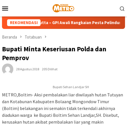
Loncat
Menu
ke
Mobile
konten
nda Teresa Calcutta – GPI Awali Rangkaian Pesta Pelindung den
REKOMENDASI
Beranda
Totabuan
Bupati Minta Keseriusan Polda dan
Pemprov
28 Agustus 2018
205 Dilihat
Bupati Sehan Landjar SH
METRO,Boltim- Aksi pembalakan liar diwilayah hutan Tutuyan
dan Kotabunan Kabupaten Bolaang Mongondow Timur
(Boltim) belakangan ini semakin tidak terkendali akhirnya
diadukan warga ke Bupati Boltim Sehan Landjar,SH. Disebut,
kerusakan hutan akibat pembalakan liar yang makin