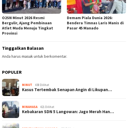
O2SN Minut 2026 Resmi
Demam Piala Dunia 2026:
Bergulir, Ajang Pembinaan
Bendera Timnas Laris Manis di
Atlet Muda Menuju Tingkat
Pasar 45 Manado
Provinsi
Tinggalkan Balasan
Anda harus
masuk
untuk berkomentar.
POPULER
MINUT
438 Dilihat
Kasus Tertembak Senapan Angin di Likupan…
MINAHASA
421 Dilihat
Kebakaran SDN 5 Langowan: Jago Merah Han…