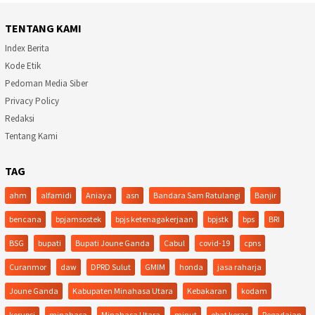
TENTANG KAMI
Index Berita
Kode Etik
Pedoman Media Siber
Privacy Policy
Redaksi
Tentang Kami
TAG
ahm
alfamidi
Aniaya
asn
Bandara Sam Ratulangi
Banjir
bencana
bpjamsostek
bpjs ketenagakerjaan
bpjstk
bps
BRI
BSG
bupati
Bupati Joune Ganda
Cabul
covid-19
cpns
Curanmor
daw
DPRD Sulut
GMIM
honda
jasa raharja
Joune Ganda
Kabupaten Minahasa Utara
Kebakaran
kodam
korupsi
minahasa
Minahasa Utara
minut
obat keras
Pegadaian