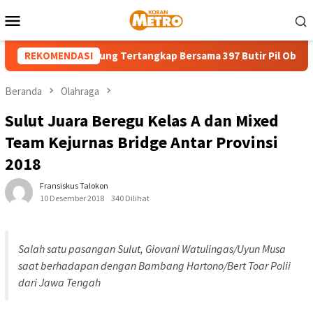
Loncat
Menu
ke
Mobile
konten
8 Tahun di Bitung Tertangkap Bersama 397 Butir Pil Obat Keras I
REKOMENDASI
Beranda
Olahraga
Sulut Juara Beregu Kelas A dan Mixed
Team Kejurnas Bridge Antar Provinsi
2018
Fransiskus Talokon
10 Desember 2018
340 Dilihat
Salah satu pasangan Sulut, Giovani Watulingas/Uyun Musa
saat berhadapan dengan Bambang Hartono/Bert Toar Polii
dari Jawa Tengah