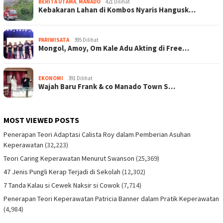
BERITA UTAMA
,
MANADO
421 Dilihat
Kebakaran Lahan di Kombos Nyaris Hangusk…
PARIWISATA
395 Dilihat
Mongol, Amoy, Om Kale Adu Akting di Free…
EKONOMI
391 Dilihat
Wajah Baru Frank & co Manado Town S…
MOST VIEWED POSTS
Penerapan Teori Adaptasi Calista Roy dalam Pemberian Asuhan
Keperawatan
(32,223)
Teori Caring Keperawatan Menurut Swanson
(25,369)
47 Jenis Pungli Kerap Terjadi di Sekolah
(12,302)
7 Tanda Kalau si Cewek Naksir si Cowok
(7,714)
Penerapan Teori Keperawatan Patricia Banner dalam Pratik Keperawatan
(4,984)