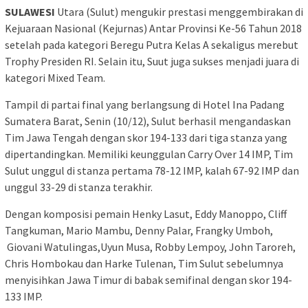
SULAWESI
Utara (Sulut) mengukir prestasi menggembirakan di
Kejuaraan Nasional (Kejurnas) Antar Provinsi Ke-56 Tahun 2018
setelah pada kategori Beregu Putra Kelas A sekaligus merebut
Trophy Presiden RI. Selain itu, Suut juga sukses menjadi juara di
kategori Mixed Team.
Tampil di partai final yang berlangsung di Hotel Ina Padang
Sumatera Barat, Senin (10/12), Sulut berhasil mengandaskan
Tim Jawa Tengah dengan skor 194-133 dari tiga stanza yang
dipertandingkan. Memiliki keunggulan Carry Over 14 IMP, Tim
Sulut unggul di stanza pertama 78-12 IMP, kalah 67-92 IMP dan
unggul 33-29 di stanza terakhir.
Dengan komposisi pemain Henky Lasut, Eddy Manoppo, Cliff
Tangkuman, Mario Mambu, Denny Palar, Frangky Umboh,
Giovani Watulingas,Uyun Musa, Robby Lempoy, John Taroreh,
Chris Hombokau dan Harke Tulenan, Tim Sulut sebelumnya
menyisihkan Jawa Timur di babak semifinal dengan skor 194-
133 IMP.