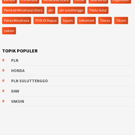
Pemkab Minahasa Utara
pln
pln suluttenggo
Polda Sulut
Polres Minahasa
PON XX Papua
Sajam
telkomsel
Tewas
Tikam
vaksin
TOPIK POPULER
PLN
HONDA
PLN SULUTTENGGO
DAW
VAKSIN