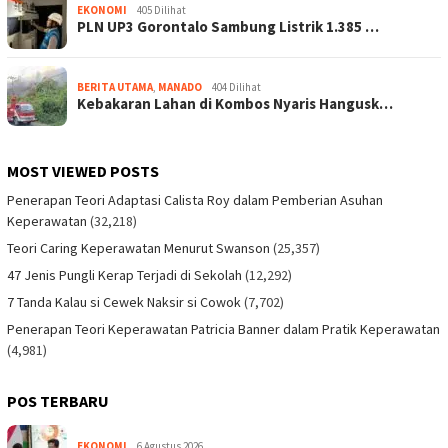
EKONOMI
405 Dilihat
PLN UP3 Gorontalo Sambung Listrik 1.385 …
BERITA UTAMA
,
MANADO
404 Dilihat
Kebakaran Lahan di Kombos Nyaris Hangusk…
MOST VIEWED POSTS
Penerapan Teori Adaptasi Calista Roy dalam Pemberian Asuhan
Keperawatan
(32,218)
Teori Caring Keperawatan Menurut Swanson
(25,357)
47 Jenis Pungli Kerap Terjadi di Sekolah
(12,292)
7 Tanda Kalau si Cewek Naksir si Cowok
(7,702)
Penerapan Teori Keperawatan Patricia Banner dalam Pratik Keperawatan
(4,981)
POS TERBARU
EKONOMI
6 Agustus 2026