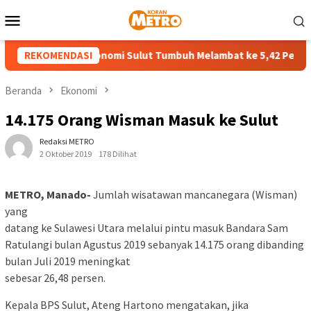
Loncat
Menu
ke
Mobile
konten
ulan II-2026 Ekonomi Sulut Tumbuh Melambat ke 5,42 Persen
REKOMENDASI
Beranda
Ekonomi
14.175 Orang Wisman Masuk ke Sulut
Redaksi METRO
2 Oktober 2019
178 Dilihat
METRO, Manado-
Jumlah wisatawan mancanegara (Wisman)
yang
datang ke Sulawesi Utara melalui pintu masuk Bandara Sam
Ratulangi bulan Agustus 2019 sebanyak 14.175 orang dibanding
bulan Juli 2019 meningkat
sebesar 26,48 persen.
Kepala BPS Sulut, Ateng Hartono mengatakan, jika