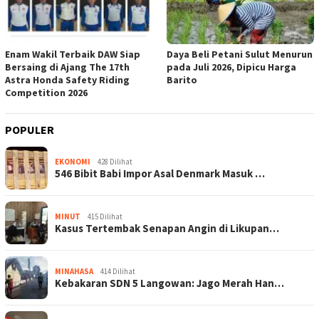
Enam Wakil Terbaik DAW Siap
Daya Beli Petani Sulut Menurun
Bersaing di Ajang The 17th
pada Juli 2026, Dipicu Harga
Astra Honda Safety Riding
Barito
Competition 2026
POPULER
EKONOMI
428 Dilihat
546 Bibit Babi Impor Asal Denmark Masuk …
MINUT
415 Dilihat
Kasus Tertembak Senapan Angin di Likupan…
MINAHASA
414 Dilihat
Kebakaran SDN 5 Langowan: Jago Merah Han…