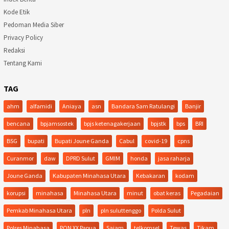
Kode Etik
Pedoman Media Siber
Privacy Policy
Redaksi
Tentang Kami
TAG
ahm
alfamidi
Aniaya
asn
Bandara Sam Ratulangi
Banjir
bencana
bpjamsostek
bpjs ketenagakerjaan
bpjstk
bps
BRI
BSG
bupati
Bupati Joune Ganda
Cabul
covid-19
cpns
Curanmor
daw
DPRD Sulut
GMIM
honda
jasa raharja
Joune Ganda
Kabupaten Minahasa Utara
Kebakaran
kodam
korupsi
minahasa
Minahasa Utara
minut
obat keras
Pegadaian
Pemkab Minahasa Utara
pln
pln suluttenggo
Polda Sulut
Polres Minahasa
PON XX Papua
Sajam
telkomsel
Tewas
Tikam