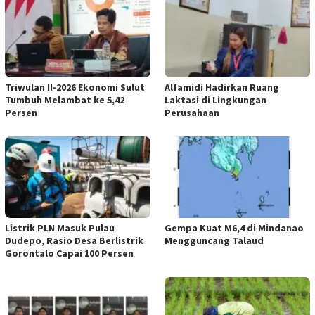
Triwulan II-2026 Ekonomi Sulut
Alfamidi Hadirkan Ruang
Tumbuh Melambat ke 5,42
Laktasi di Lingkungan
Persen
Perusahaan
Listrik PLN Masuk Pulau
Gempa Kuat M6,4 di Mindanao
Dudepo, Rasio Desa Berlistrik
Mengguncang Talaud
Gorontalo Capai 100 Persen