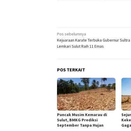
Navigasi
Pos sebelumnya
Kejuaraan Karate Terbuka Gubernur Sultra
pos
Lemkari Sulut Raih 11 Emas
POS TERKAIT
Puncak Musim Kemarau di
Seju
Sulut, BMKG Prediksi
Keke
September Tanpa Hujan
Gaga