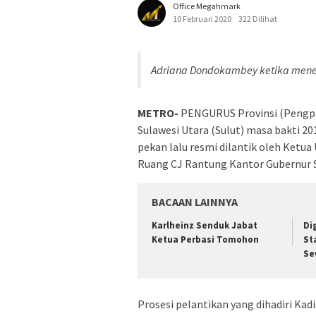
Office Megahmark
10 Februari 2020
322 Dilihat
Adriana Dondokambey ketika mene
METRO-
PENGURUS Provinsi (Pengpro
Sulawesi Utara (Sulut) masa bakti 2
pekan lalu resmi dilantik oleh Ketu
Ruang CJ Rantung Kantor Gubernur S
BACAAN LAINNYA
Karlheinz Senduk Jabat
Di
Ketua Perbasi Tomohon
St
Se
Prosesi pelantikan yang dihadiri Kad