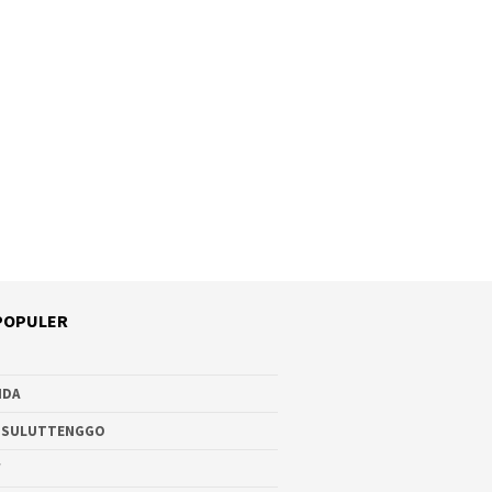
POPULER
NDA
 SULUTTENGGO
W