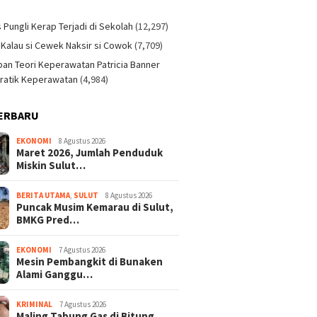
)
s Pungli Kerap Terjadi di Sekolah
(12,297)
 Kalau si Cewek Naksir si Cowok
(7,709)
an Teori Keperawatan Patricia Banner
ratik Keperawatan
(4,984)
ERBARU
EKONOMI
8 Agustus 2026
Maret 2026, Jumlah Penduduk
Miskin Sulut…
BERITA UTAMA
,
SULUT
8 Agustus 2026
Puncak Musim Kemarau di Sulut,
BMKG Pred…
EKONOMI
7 Agustus 2026
Mesin Pembangkit di Bunaken
Alami Ganggu…
KRIMINAL
7 Agustus 2026
Maling Tabung Gas di Bitung