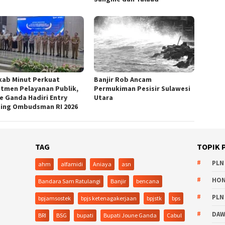
ab Minut Perkuat
Banjir Rob Ancam
tmen Pelayanan Publik,
Permukiman Pesisir Sulawesi
e Ganda Hadiri Entry
Utara
ing Ombudsman RI 2026
TAG
TOPIK 
PLN
ahm
alfamidi
Aniaya
asn
HO
Bandara Sam Ratulangi
Banjir
bencana
PLN
bpjamsostek
bpjs ketenagakerjaan
bpjstk
bps
DA
BRI
BSG
bupati
Bupati Joune Ganda
Cabul