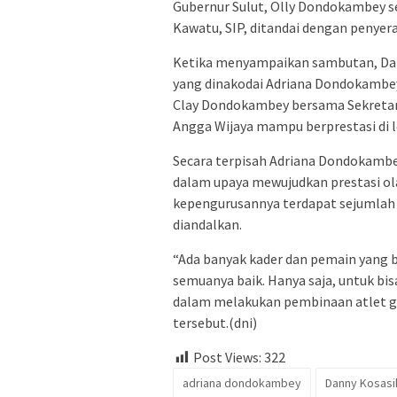
Gubernur Sulut, Olly Dondokambey se
Kawatu, SIP, ditandai dengan penye
Ketika menyampaikan sambutan, Dan
yang dinakodai Adriana Dondokambey 
Clay Dondokambey bersama Sekretar
Angga Wijaya mampu berprestasi di l
Secara terpisah Adriana Dondokam
dalam upaya mewujudkan prestasi o
kepengurusannya terdapat sejumlah 
diandalkan.
“Ada banyak kader dan pemain yang bi
semuanya baik. Hanya saja, untuk bis
dalam melakukan pembinaan atlet gu
tersebut.(dni)
Post Views:
322
adriana dondokambey
Danny Kosasi