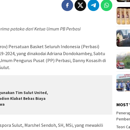
rima pataka dari Ketua Umum PB Perbasi
v) Persatuan Basket Seluruh Indonesia (Perbasi)
019-2024, yang dinakodai Adriana Dondokambey, Sabtu
a Umum Pengurus Pusat (PP) Perbasi, Danny Kosasih di
ulut.
gunakan Tim Sulut United,
adion Klabat Bebas Biaya
MOST 
wa
Penerap
Pember
ispora Sulut, Marshel Sendoh, SH, MSi, yang mewakili
Teori C