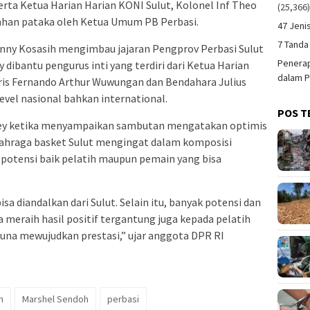
rta Ketua Harian Harian KONI Sulut, Kolonel Inf Theo
(25,366
rahan pataka oleh Ketua Umum PB Perbasi.
47 Jeni
7 Tanda
ny Kosasih mengimbau jajaran Pengprov Perbasi Sulut
Penerap
dibantu pengurus inti yang terdiri dari Ketua Harian
dalam P
is Fernando Arthur Wuwungan dan Bendahara Julius
evel nasional bahkan international.
POS T
bey ketika menyampaikan sambutan mengatakan optimis
lahraga basket Sulut mengingat dalam komposisi
potensi baik pelatih maupun pemain yang bisa
sa diandalkan dari Sulut. Selain itu, banyak potensi dan
a meraih hasil positif tergantung juga kepada pelatih
na mewujudkan prestasi,” ujar anggota DPR RI
h
Marshel Sendoh
perbasi