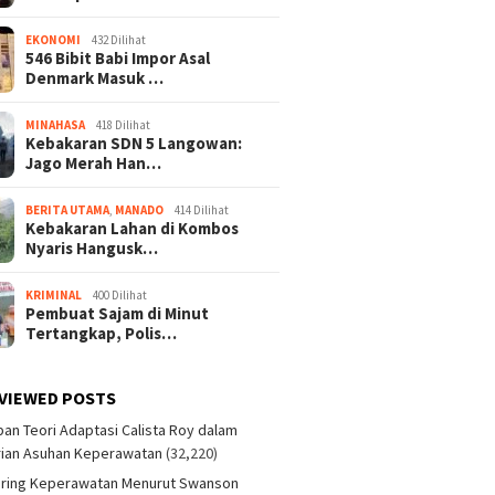
EKONOMI
432 Dilihat
546 Bibit Babi Impor Asal
Denmark Masuk …
MINAHASA
418 Dilihat
Kebakaran SDN 5 Langowan:
Jago Merah Han…
BERITA UTAMA
,
MANADO
414 Dilihat
Kebakaran Lahan di Kombos
Nyaris Hangusk…
KRIMINAL
400 Dilihat
Pembuat Sajam di Minut
Tertangkap, Polis…
VIEWED POSTS
an Teori Adaptasi Calista Roy dalam
ian Asuhan Keperawatan
(32,220)
aring Keperawatan Menurut Swanson