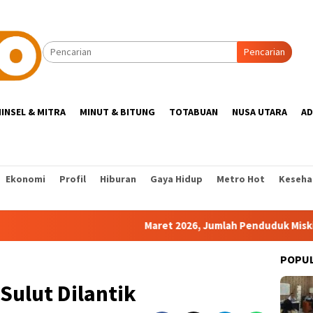
Pencarian
INSEL & MITRA
MINUT & BITUNG
TOTABUAN
NUSA UTARA
AD
Ekonomi
Profil
Hiburan
Gaya Hidup
Metro Hot
Keseha
Maret 2026, Jumlah Penduduk Miskin Sulut
POPU
Sulut Dilantik