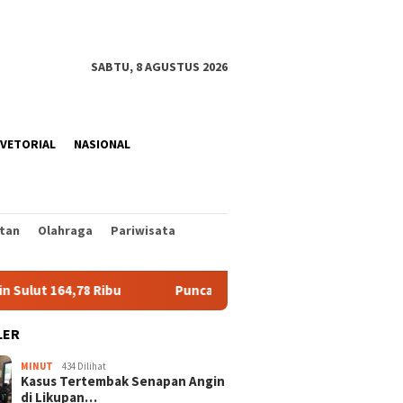
SABTU, 8 AGUSTUS 2026
VETORIAL
NASIONAL
tan
Olahraga
Pariwisata
 164,78 Ribu
Puncak Musim Kemarau di Sulut, BMKG Pred
LER
MINUT
434 Dilihat
Kasus Tertembak Senapan Angin
di Likupan…