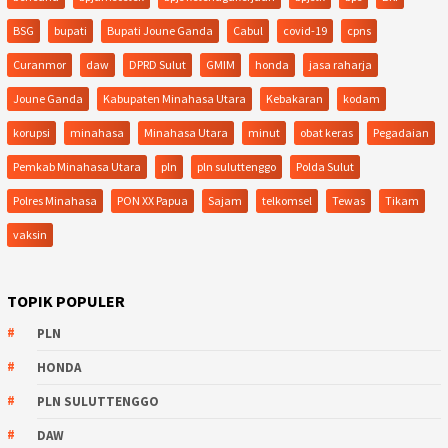
BSG
bupati
Bupati Joune Ganda
Cabul
covid-19
cpns
Curanmor
daw
DPRD Sulut
GMIM
honda
jasa raharja
Joune Ganda
Kabupaten Minahasa Utara
Kebakaran
kodam
korupsi
minahasa
Minahasa Utara
minut
obat keras
Pegadaian
Pemkab Minahasa Utara
pln
pln suluttenggo
Polda Sulut
Polres Minahasa
PON XX Papua
Sajam
telkomsel
Tewas
Tikam
vaksin
TOPIK POPULER
PLN
HONDA
PLN SULUTTENGGO
DAW