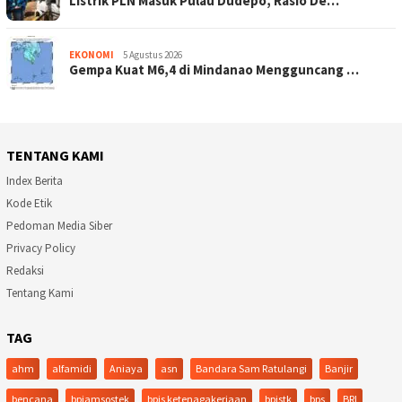
Listrik PLN Masuk Pulau Dudepo, Rasio De…
EKONOMI
5 Agustus 2026
Gempa Kuat M6,4 di Mindanao Mengguncang …
TENTANG KAMI
Index Berita
Kode Etik
Pedoman Media Siber
Privacy Policy
Redaksi
Tentang Kami
TAG
ahm
alfamidi
Aniaya
asn
Bandara Sam Ratulangi
Banjir
bencana
bpjamsostek
bpjs ketenagakerjaan
bpjstk
bps
BRI