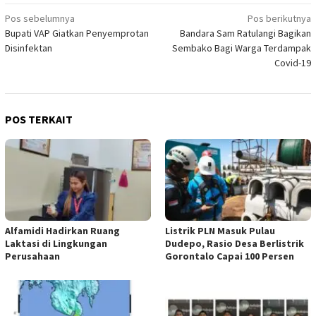
Navigasi
Pos sebelumnya
Pos berikutnya
Bupati VAP Giatkan Penyemprotan
Bandara Sam Ratulangi Bagikan
pos
Disinfektan
Sembako Bagi Warga Terdampak
Covid-19
POS TERKAIT
Alfamidi Hadirkan Ruang
Listrik PLN Masuk Pulau
Laktasi di Lingkungan
Dudepo, Rasio Desa Berlistrik
Perusahaan
Gorontalo Capai 100 Persen