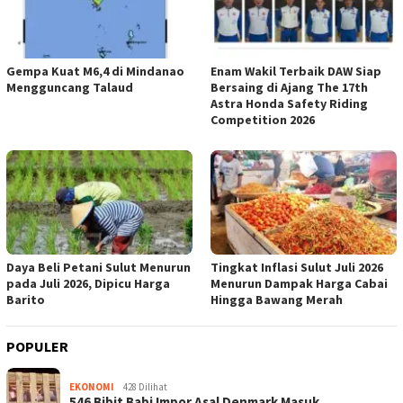
Gempa Kuat M6,4 di Mindanao
Enam Wakil Terbaik DAW Siap
Mengguncang Talaud
Bersaing di Ajang The 17th
Astra Honda Safety Riding
Competition 2026
Daya Beli Petani Sulut Menurun
Tingkat Inflasi Sulut Juli 2026
pada Juli 2026, Dipicu Harga
Menurun Dampak Harga Cabai
Barito
Hingga Bawang Merah
POPULER
EKONOMI
428 Dilihat
546 Bibit Babi Impor Asal Denmark Masuk …