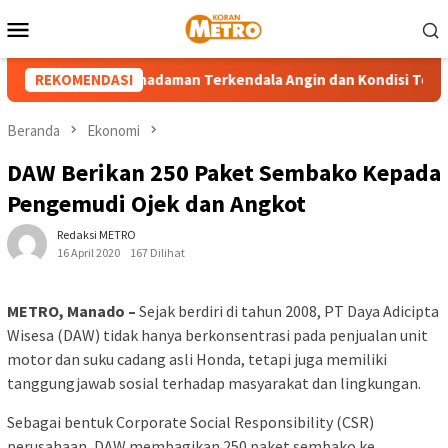
Loncat
Menu
ke
Mobile
konten
0 Ha, Upaya Pemadaman Terkendala Angin dan Kondisi Topografi
REKOMENDASI
Beranda
Ekonomi
DAW Berikan 250 Paket Sembako Kepada
Pengemudi Ojek dan Angkot
Redaksi METRO
16 April 2020
167 Dilihat
METRO, Manado –
Sejak berdiri di tahun 2008, PT Daya Adicipta
Wisesa (DAW) tidak hanya berkonsentrasi pada penjualan unit
motor dan suku cadang asli Honda, tetapi juga memiliki
tanggungjawab sosial terhadap masyarakat dan lingkungan.
Sebagai bentuk Corporate Social Responsibility (CSR)
perusahaan, DAW membagikan 250 paket sembako ke