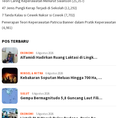
Teori Caring Keperawatan Menurut Swanson
(25,357)
47 Jenis Pungli Kerap Terjadi di Sekolah
(12,292)
7 Tanda Kalau si Cewek Naksir si Cowok
(7,702)
Penerapan Teori Keperawatan Patricia Banner dalam Pratik Keperawatan
(4,981)
POS TERBARU
EKONOMI
6 Agustus 2026
Alfamidi Hadirkan Ruang Laktasi di Lingk…
MINSEL & MITRA
6 Agustus 2026
Kebakaran Soputan Meluas Hingga 700 Ha, …
SULUT
6 Agustus 2026
Gempa Bermagnitudo 5,8 Guncang Laut Fili…
EKONOMI
5 Agustus 2026