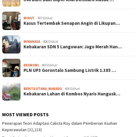
MINUT
407 Dilihat
Kasus Tertembak Senapan Angin di Likupan…
MINAHASA
406 Dilihat
Kebakaran SDN 5 Langowan: Jago Merah Han…
EKONOMI
405 Dilihat
PLN UP3 Gorontalo Sambung Listrik 1.385 …
BERITA UTAMA
,
MANADO
404 Dilihat
Kebakaran Lahan di Kombos Nyaris Hangusk…
MOST VIEWED POSTS
Penerapan Teori Adaptasi Calista Roy dalam Pemberian Asuhan
Keperawatan
(32,218)