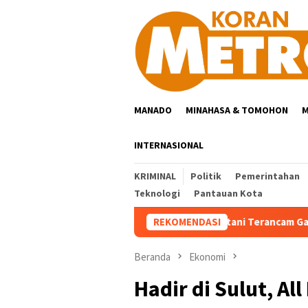
Loncat
ke
konten
MANADO
MINAHASA & TOMOHON
M
INTERNASIONAL
KRIMINAL
Politik
Pemerintahan
Teknologi
Pantauan Kota
h Wilayah Sulut Alami Kekeringan, Petani Terancam Gagal Panen
REKOMENDASI
Beranda
Ekonomi
Hadir di Sulut, A