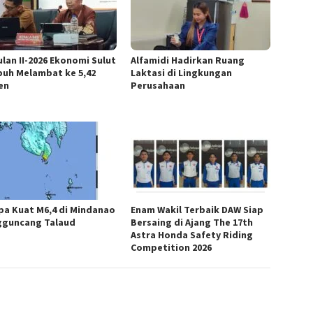
ulan II-2026 Ekonomi Sulut
Alfamidi Hadirkan Ruang
uh Melambat ke 5,42
Laktasi di Lingkungan
en
Perusahaan
a Kuat M6,4 di Mindanao
Enam Wakil Terbaik DAW Siap
guncang Talaud
Bersaing di Ajang The 17th
Astra Honda Safety Riding
Competition 2026