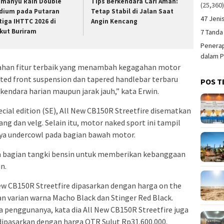
imanyu Raih Double
Tips Berkendara Cari Aman:
(25,360
dium pada Putaran
Tetap Stabil di Jalan Saat
47 Jeni
tiga IHTTC 2026 di
Angin Kencang
rkut Buriram
7 Tanda
Penerap
dalam P
ahan fitur terbaik yang menambah kegagahan motor
verted front suspension dan tapered handlebar terbaru
POS T
ndara harian maupun jarak jauh,” kata Erwin.
ecial edition (SE), All New CB150R Streetfire disematkan
ng dan velg. Selain itu, motor naked sport ini tampil
a undercowl pada bagian bawah motor.
a bagian tangki bensin untuk memberikan kebanggaan
n.
New CB150R Streetfire dipasarkan dengan harga on the
an varian warna Macho Black dan Stinger Red Black.
 penggunanya, kata dia All New CB150R Streetfire juga
 dipasarkan dengan harga OTR Sulut Rp31.600.000.