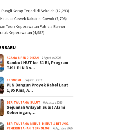
)
s Pungli Kerap Terjadi di Sekolah
(12,293)
 Kalau si Cewek Naksir si Cowok
(7,706)
an Teori Keperawatan Patricia Banner
ratik Keperawatan
(4,982)
ERBARU
AGAMA & PENDIDIKAN
7 Agustus 2026
Sambut HUT ke-81 RI, Program
TJSL PLN Do…
EKONOMI
7 Agustus 2026
PLN Bangun Proyek Kabel Laut
1,95 Kms, A…
BERITA UTAMA
,
SULUT
6 Agustus 2026
Sejumlah Wilayah Sulut Alami
Kekeringan,…
BERITA UTAMA
,
MINUT
,
MINUT & BITUNG
,
PEMERINTAHAN
,
TEKNOLOGI
6 Agustus 2026