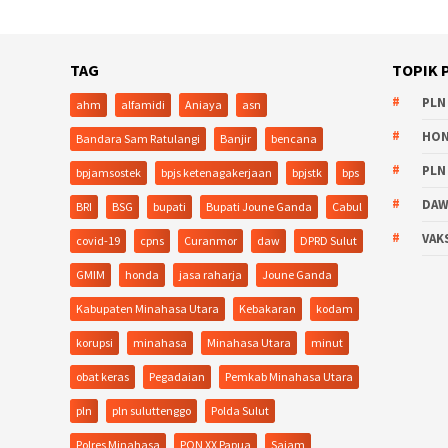
TAG
TOPIK 
PLN
ahm
alfamidi
Aniaya
asn
HO
Bandara Sam Ratulangi
Banjir
bencana
PLN
bpjamsostek
bpjs ketenagakerjaan
bpjstk
bps
DA
BRI
BSG
bupati
Bupati Joune Ganda
Cabul
VAK
covid-19
cpns
Curanmor
daw
DPRD Sulut
GMIM
honda
jasa raharja
Joune Ganda
Kabupaten Minahasa Utara
Kebakaran
kodam
korupsi
minahasa
Minahasa Utara
minut
obat keras
Pegadaian
Pemkab Minahasa Utara
pln
pln suluttenggo
Polda Sulut
Polres Minahasa
PON XX Papua
Sajam