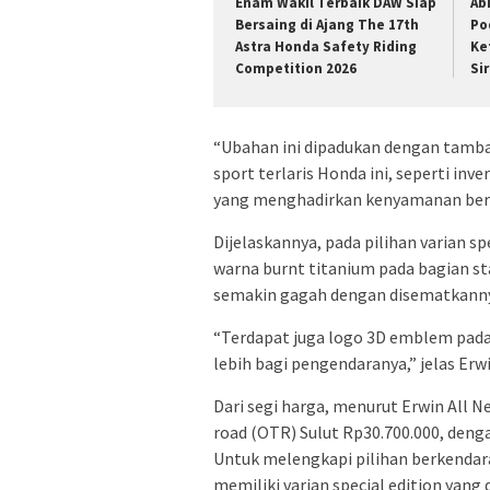
Enam Wakil Terbaik DAW Siap
Ab
Bersaing di Ajang The 17th
Po
Astra Honda Safety Riding
Ke
Competition 2026
Si
“Ubahan ini dipadukan dengan tamb
sport terlaris Honda ini, seperti in
yang menghadirkan kenyamanan berke
Dijelaskannya, pada pilihan varian sp
warna burnt titanium pada bagian sta
semakin gagah dengan disematkanny
“Terdapat juga logo 3D emblem pad
lebih bagi pengendaranya,” jelas Erwi
Dari segi harga, menurut Erwin All 
road (OTR) Sulut Rp30.700.000, deng
Untuk melengkapi pilihan berkendara
memiliki varian special edition yang