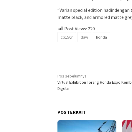
“Varian special edition hadir dengan 
matte black, and armored matte grey,
Post Views:
220
cb150r
daw
honda
Navigasi
Pos sebelumnya
Virtual Exhibition Torang Honda Expo Kemba
pos
Digelar
POS TERKAIT