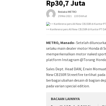
Rp30,7 Juta
Redaksi METRO
29 Mei 2021
220 Dilihat
>> Konferensi pers All New CB150R di Kantor PT DA
METRO, Manado-
Setelah diluncurka
selaku main dealer motor Honda di S
memperkenalkan motor naked sport Al
platform Instagram @Torang Honda, 
Sales Dept. Head DAW, Erwin Momua
New CB150R Streetfire terlihat pada d
berbagai ubahan desain di bagian dep
pada varian special edition.
BACAAN LAINNYA