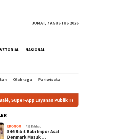
JUMAT, 7 AGUSTUS 2026
VETORIAL
NASIONAL
tan
Olahraga
Pariwisata
r-App Layanan Publik Terintegrasi Tanpa APBD
Triwulan 
LER
EKONOMI
431 Dilihat
546 Bibit Babi Impor Asal
Denmark Masuk …