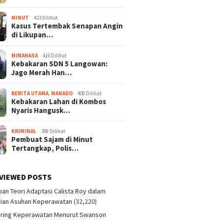
MINUT
423 Dilihat
Kasus Tertembak Senapan Angin
di Likupan…
MINAHASA
416 Dilihat
Kebakaran SDN 5 Langowan:
Jago Merah Han…
BERITA UTAMA
,
MANADO
408 Dilihat
Kebakaran Lahan di Kombos
Nyaris Hangusk…
KRIMINAL
398 Dilihat
Pembuat Sajam di Minut
Tertangkap, Polis…
VIEWED POSTS
an Teori Adaptasi Calista Roy dalam
ian Asuhan Keperawatan
(32,220)
aring Keperawatan Menurut Swanson