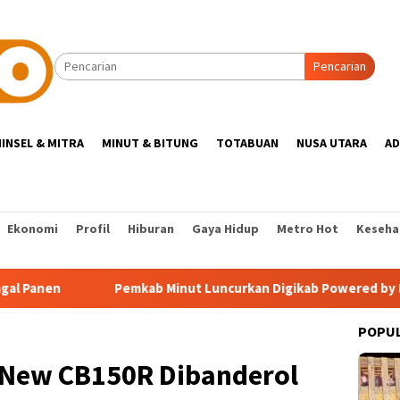
Pencarian
INSEL & MITRA
MINUT & BITUNG
TOTABUAN
NUSA UTARA
AD
Ekonomi
Profil
Hiburan
Gaya Hidup
Metro Hot
Keseha
Pemkab Minut Luncurkan Digikab Powered by Balé, Supe
POPU
ll New CB150R Dibanderol