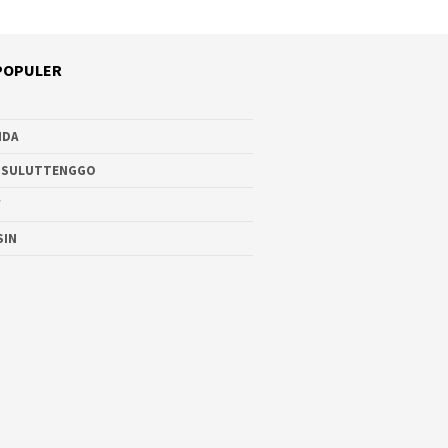
POPULER
NDA
 SULUTTENGGO
W
SIN