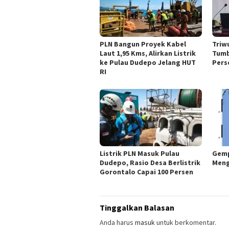
PLN Bangun Proyek Kabel
Triw
Laut 1,95 Kms, Alirkan Listrik
Tumb
ke Pulau Dudepo Jelang HUT
Pers
RI
Listrik PLN Masuk Pulau
Gemp
Dudepo, Rasio Desa Berlistrik
Meng
Gorontalo Capai 100 Persen
Tinggalkan Balasan
Anda harus
masuk
untuk berkomentar.