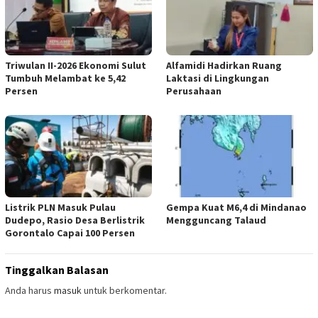
Triwulan II-2026 Ekonomi Sulut
Alfamidi Hadirkan Ruang
Tumbuh Melambat ke 5,42
Laktasi di Lingkungan
Persen
Perusahaan
Listrik PLN Masuk Pulau
Gempa Kuat M6,4 di Mindanao
Dudepo, Rasio Desa Berlistrik
Mengguncang Talaud
Gorontalo Capai 100 Persen
Tinggalkan Balasan
Anda harus
masuk
untuk berkomentar.