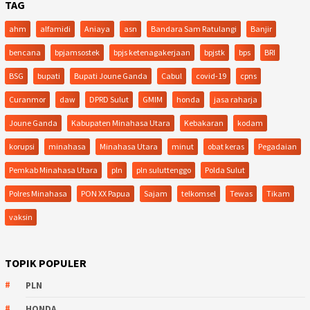
TAG
ahm
alfamidi
Aniaya
asn
Bandara Sam Ratulangi
Banjir
bencana
bpjamsostek
bpjs ketenagakerjaan
bpjstk
bps
BRI
BSG
bupati
Bupati Joune Ganda
Cabul
covid-19
cpns
Curanmor
daw
DPRD Sulut
GMIM
honda
jasa raharja
Joune Ganda
Kabupaten Minahasa Utara
Kebakaran
kodam
korupsi
minahasa
Minahasa Utara
minut
obat keras
Pegadaian
Pemkab Minahasa Utara
pln
pln suluttenggo
Polda Sulut
Polres Minahasa
PON XX Papua
Sajam
telkomsel
Tewas
Tikam
vaksin
TOPIK POPULER
PLN
HONDA