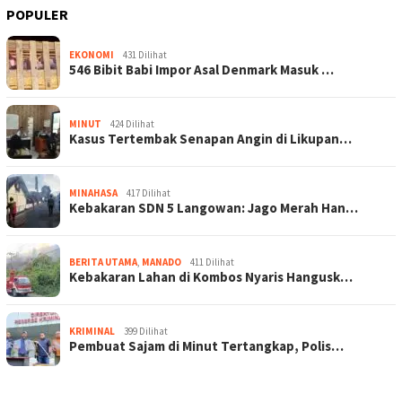
POPULER
EKONOMI
431 Dilihat
546 Bibit Babi Impor Asal Denmark Masuk …
MINUT
424 Dilihat
Kasus Tertembak Senapan Angin di Likupan…
MINAHASA
417 Dilihat
Kebakaran SDN 5 Langowan: Jago Merah Han…
BERITA UTAMA
,
MANADO
411 Dilihat
Kebakaran Lahan di Kombos Nyaris Hangusk…
KRIMINAL
399 Dilihat
Pembuat Sajam di Minut Tertangkap, Polis…