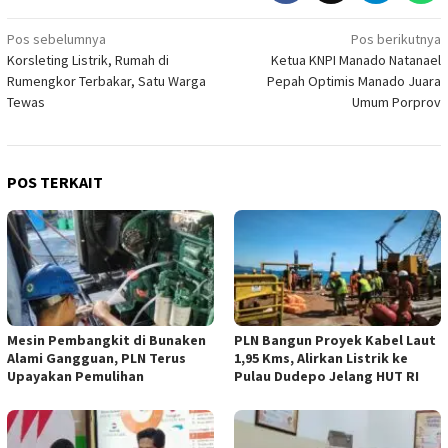
Navigasi
Pos sebelumnya
Pos berikutnya
Korsleting Listrik, Rumah di
Ketua KNPI Manado Natanael
pos
Rumengkor Terbakar, Satu Warga
Pepah Optimis Manado Juara
Tewas
Umum Porprov
POS TERKAIT
Mesin Pembangkit di Bunaken
PLN Bangun Proyek Kabel Laut
Alami Gangguan, PLN Terus
1,95 Kms, Alirkan Listrik ke
Upayakan Pemulihan
Pulau Dudepo Jelang HUT RI