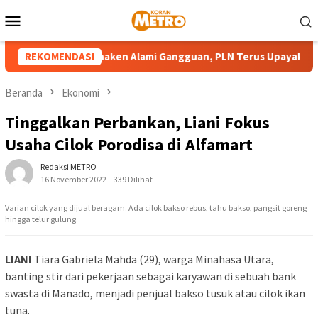
Loncat
Menu
ke
Mobile
konten
mbangkit di Bunaken Alami Gangguan, PLN Terus Upayakan Pemul
REKOMENDASI
Beranda
Ekonomi
Tinggalkan Perbankan, Liani Fokus
Usaha Cilok Porodisa di Alfamart
Redaksi METRO
16 November 2022
339 Dilihat
Varian cilok yang dijual beragam. Ada cilok bakso rebus, tahu bakso, pangsit goreng
hingga telur gulung.
LIANI
Tiara Gabriela Mahda (29), warga Minahasa Utara,
banting stir dari pekerjaan sebagai karyawan di sebuah bank
swasta di Manado, menjadi penjual bakso tusuk atau cilok ikan
tuna.