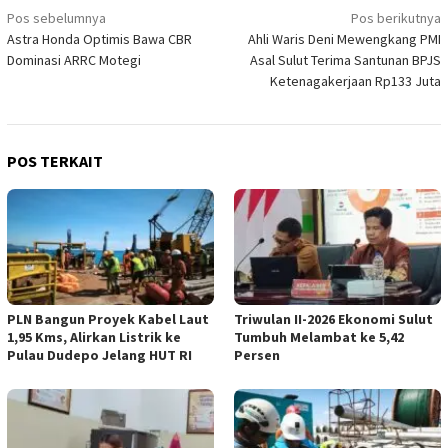
Navigasi
Pos sebelumnya
Pos berikutnya
Astra Honda Optimis Bawa CBR
Ahli Waris Deni Mewengkang PMI
pos
Dominasi ARRC Motegi
Asal Sulut Terima Santunan BPJS
Ketenagakerjaan Rp133 Juta
POS TERKAIT
PLN Bangun Proyek Kabel Laut
Triwulan II-2026 Ekonomi Sulut
1,95 Kms, Alirkan Listrik ke
Tumbuh Melambat ke 5,42
Pulau Dudepo Jelang HUT RI
Persen