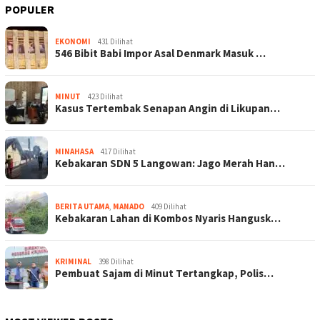
POPULER
EKONOMI
431 Dilihat
546 Bibit Babi Impor Asal Denmark Masuk …
MINUT
423 Dilihat
Kasus Tertembak Senapan Angin di Likupan…
MINAHASA
417 Dilihat
Kebakaran SDN 5 Langowan: Jago Merah Han…
BERITA UTAMA
,
MANADO
409 Dilihat
Kebakaran Lahan di Kombos Nyaris Hangusk…
KRIMINAL
398 Dilihat
Pembuat Sajam di Minut Tertangkap, Polis…