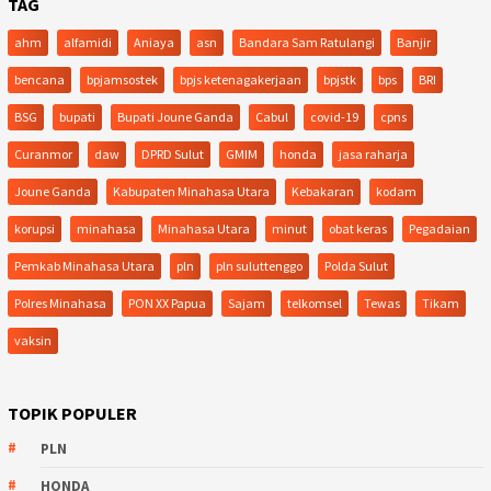
TAG
ahm
alfamidi
Aniaya
asn
Bandara Sam Ratulangi
Banjir
bencana
bpjamsostek
bpjs ketenagakerjaan
bpjstk
bps
BRI
BSG
bupati
Bupati Joune Ganda
Cabul
covid-19
cpns
Curanmor
daw
DPRD Sulut
GMIM
honda
jasa raharja
Joune Ganda
Kabupaten Minahasa Utara
Kebakaran
kodam
korupsi
minahasa
Minahasa Utara
minut
obat keras
Pegadaian
Pemkab Minahasa Utara
pln
pln suluttenggo
Polda Sulut
Polres Minahasa
PON XX Papua
Sajam
telkomsel
Tewas
Tikam
vaksin
TOPIK POPULER
PLN
HONDA