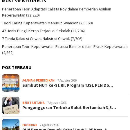
MOST VIEWED POSTS
Penerapan Teori Adaptasi Calista Roy dalam Pemberian Asuhan
Keperawatan
(32,220)
Teori Caring Keperawatan Menurut Swanson
(25,360)
47 Jenis Pungli Kerap Terjadi di Sekolah
(12,294)
7 Tanda Kalau si Cewek Naksir si Cowok
(7,706)
Penerapan Teori Keperawatan Patricia Banner dalam Pratik Keperawatan
(4,982)
POS TERBARU
AGAMA & PENDIDIKAN
7 Agustus 2026
Sambut HUT ke-81 RI, Program TJSL PLN Do…
BERITA UTAMA
7 Agustus 2026
Pengangguran Terbuka Sulut Bertambah 3,3…
EKONOMI
7 Agustus 2026
PLN Bangun Proyek Kabel Laut 1,95 Kms, A…