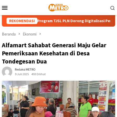
Loncat
Menu
ke
Mobile
konten
T ke-81 RI, Program TJSL PLN Dorong Digitalisasi Pendidikan SM
REKOMENDASI
Beranda
Ekonomi
Alfamart Sahabat Generasi Maju Gelar
Pemeriksaan Kesehatan di Desa
Tondegesan Dua
Redaksi METRO
9 Juli 2025
493 Dilihat