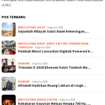
Penerapan Teori Keperawatan Patricia Banner dalam Pratik Keperawatan
(4,981)
POS TERBARU
BERITA UTAMA
,
SULUT
6 Agustus 2026
Sejumlah Wilayah Sulut Alami Kekeringan,…
BERITA UTAMA
,
MINUT
,
MINUT & BITUNG
,
PEMERINTAHAN
,
TEKNOLOGI
6 Agustus 2026
Pemkab Minut Luncurkan Digikab Powered b…
EKONOMI
6 Agustus 2026
Triwulan II-2026 Ekonomi Sulut Tumbuh Me…
EKONOMI
6 Agustus 2026
Alfamidi Hadirkan Ruang Laktasi di Lingk…
BERITA UTAMA
,
MINSEL & MITRA
6 Agustus 2026
Kebakaran Soputan Meluas Hingga 700 Ha, …