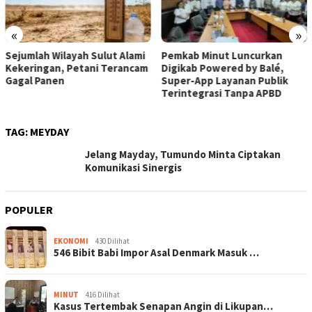
«
»
Sejumlah Wilayah Sulut Alami
Pemkab Minut Luncurkan
Kekeringan, Petani Terancam
Digikab Powered by Balé,
Gagal Panen
Super-App Layanan Publik
Terintegrasi Tanpa APBD
TAG:
MEYDAY
Jelang Mayday, Tumundo Minta Ciptakan
Komunikasi Sinergis
POPULER
EKONOMI
430 Dilihat
546 Bibit Babi Impor Asal Denmark Masuk …
MINUT
416 Dilihat
Kasus Tertembak Senapan Angin di Likupan…