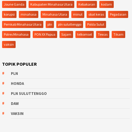
Joune Ganda
Kabupaten Minahasa Utara
Kebakaran
kodam
korupsi
minahasa
Minahasa Utara
minut
obat keras
Pegadaian
Pemkab Minahasa Utara
pln
pln suluttenggo
Polda Sulut
Polres Minahasa
PON XX Papua
Sajam
telkomsel
Tewas
Tikam
vaksin
TOPIK POPULER
PLN
HONDA
PLN SULUTTENGGO
DAW
VAKSIN