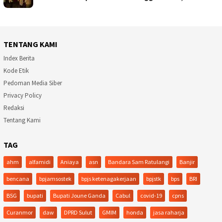
TENTANG KAMI
Index Berita
Kode Etik
Pedoman Media Siber
Privacy Policy
Redaksi
Tentang Kami
TAG
ahm
alfamidi
Aniaya
asn
Bandara Sam Ratulangi
Banjir
bencana
bpjamsostek
bpjs ketenagakerjaan
bpjstk
bps
BRI
BSG
bupati
Bupati Joune Ganda
Cabul
covid-19
cpns
Curanmor
daw
DPRD Sulut
GMIM
honda
jasa raharja