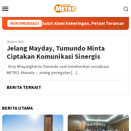
Loncat
Menu
ke
Mobile
konten
Sejumlah Wilayah Sulut Alami Kekeringan, Petani Terancam Gag
REKOMENDASI
24 April 2019
Jelang Mayday, Tumundo Minta
Ciptakan Komunikasi Sinergis
Erny Bhayangkarita Tumundo saat memberikan sosialisasi.
METRO, Manado – Jelang peringatan […]
BERITA TERKAIT
BERITA UTAMA