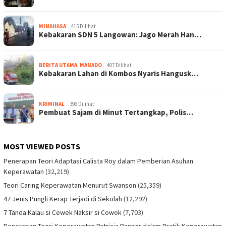
MINAHASA
415 Dilihat
Kebakaran SDN 5 Langowan: Jago Merah Han…
BERITA UTAMA
,
MANADO
407 Dilihat
Kebakaran Lahan di Kombos Nyaris Hangusk…
KRIMINAL
396 Dilihat
Pembuat Sajam di Minut Tertangkap, Polis…
MOST VIEWED POSTS
Penerapan Teori Adaptasi Calista Roy dalam Pemberian Asuhan
Keperawatan
(32,219)
Teori Caring Keperawatan Menurut Swanson
(25,359)
47 Jenis Pungli Kerap Terjadi di Sekolah
(12,292)
7 Tanda Kalau si Cewek Naksir si Cowok
(7,703)