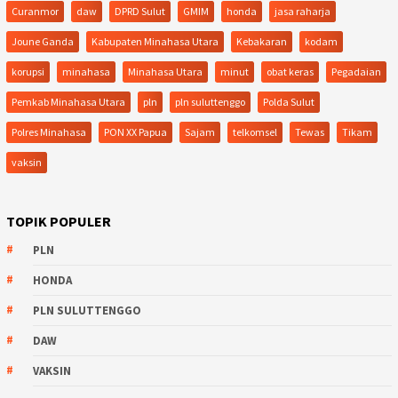
Curanmor
daw
DPRD Sulut
GMIM
honda
jasa raharja
Joune Ganda
Kabupaten Minahasa Utara
Kebakaran
kodam
korupsi
minahasa
Minahasa Utara
minut
obat keras
Pegadaian
Pemkab Minahasa Utara
pln
pln suluttenggo
Polda Sulut
Polres Minahasa
PON XX Papua
Sajam
telkomsel
Tewas
Tikam
vaksin
TOPIK POPULER
PLN
HONDA
PLN SULUTTENGGO
DAW
VAKSIN