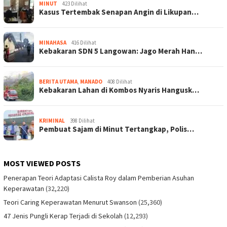
MINUT
423 Dilihat
Kasus Tertembak Senapan Angin di Likupan…
MINAHASA
416 Dilihat
Kebakaran SDN 5 Langowan: Jago Merah Han…
BERITA UTAMA
,
MANADO
408 Dilihat
Kebakaran Lahan di Kombos Nyaris Hangusk…
KRIMINAL
398 Dilihat
Pembuat Sajam di Minut Tertangkap, Polis…
MOST VIEWED POSTS
Penerapan Teori Adaptasi Calista Roy dalam Pemberian Asuhan
Keperawatan
(32,220)
Teori Caring Keperawatan Menurut Swanson
(25,360)
47 Jenis Pungli Kerap Terjadi di Sekolah
(12,293)