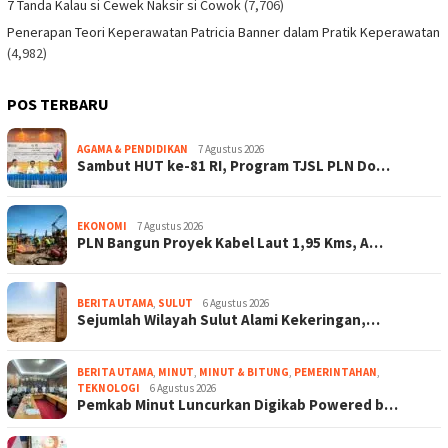
7 Tanda Kalau si Cewek Naksir si Cowok
(7,706)
Penerapan Teori Keperawatan Patricia Banner dalam Pratik Keperawatan
(4,982)
POS TERBARU
AGAMA & PENDIDIKAN
7 Agustus 2026
Sambut HUT ke-81 RI, Program TJSL PLN Do…
EKONOMI
7 Agustus 2026
PLN Bangun Proyek Kabel Laut 1,95 Kms, A…
BERITA UTAMA
,
SULUT
6 Agustus 2026
Sejumlah Wilayah Sulut Alami Kekeringan,…
BERITA UTAMA
,
MINUT
,
MINUT & BITUNG
,
PEMERINTAHAN
,
TEKNOLOGI
6 Agustus 2026
Pemkab Minut Luncurkan Digikab Powered b…