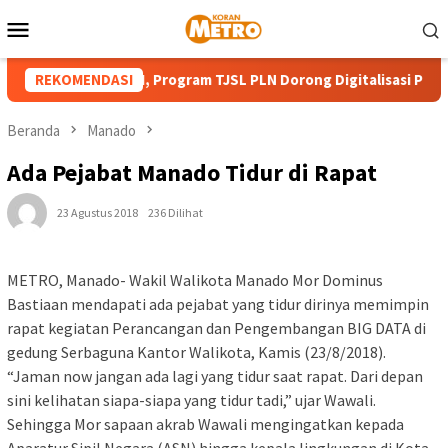
Loncat
Menu
ke
Mobile
konten
ut HUT ke-81 RI, Program TJSL PLN Dorong Digitalisasi Pendidika
REKOMENDASI
Beranda
Manado
Ada Pejabat Manado Tidur di Rapat
23 Agustus 2018
236 Dilihat
METRO, Manado- Wakil Walikota Manado Mor Dominus
Bastiaan mendapati ada pejabat yang tidur dirinya memimpin
rapat kegiatan Perancangan dan Pengembangan BIG DATA di
gedung Serbaguna Kantor Walikota, Kamis (23/8/2018).
“Jaman now jangan ada lagi yang tidur saat rapat. Dari depan
sini kelihatan siapa-siapa yang tidur tadi,” ujar Wawali.
Sehingga Mor sapaan akrab Wawali mengingatkan kepada