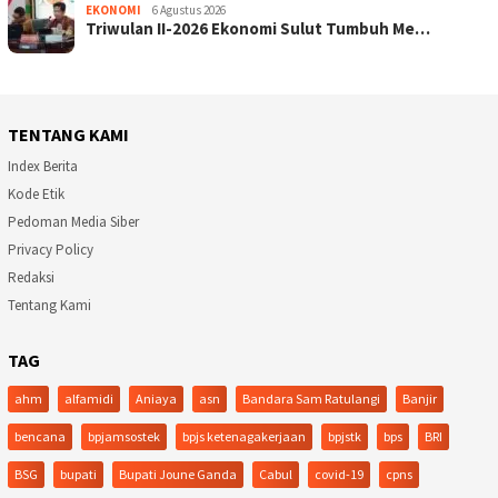
EKONOMI
6 Agustus 2026
Triwulan II-2026 Ekonomi Sulut Tumbuh Me…
TENTANG KAMI
Index Berita
Kode Etik
Pedoman Media Siber
Privacy Policy
Redaksi
Tentang Kami
TAG
ahm
alfamidi
Aniaya
asn
Bandara Sam Ratulangi
Banjir
bencana
bpjamsostek
bpjs ketenagakerjaan
bpjstk
bps
BRI
BSG
bupati
Bupati Joune Ganda
Cabul
covid-19
cpns