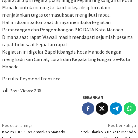
Aparatur Sipil Negara (ASN) hingga kepala lingkungan di Kota
Manado untuk meningkatkan budaya disiplin dalam
menjalankan tugas termasuk saat mengikuti rapat.
Hal ini disampaikan saat dirinya membuka kegiatan
Perancangan dan Pengembangan BIG DATA Kota Manado.
Dimana saat rapat Wawali masih mendapati sejumlah peserta
rapat tidur saat kegiatan rapat.
Kegiatan ini digelar Bapelitbangda Kota Manado dengan
menghadirkan Camat, Lurah dan Kepala Lingkungan se-Kota
Manado.
Penulis: Reymond Fransisco
Post Views:
236
SEBARKAN
Navigasi
Pos sebelumnya
Pos berikutnya
Kodim 1309 Siap Amankan Manado
Stok Blanko KTP Kota Manado
pos