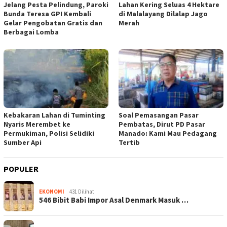
Jelang Pesta Pelindung, Paroki
Lahan Kering Seluas 4 Hektare
Bunda Teresa GPI Kembali
di Malalayang Dilalap Jago
Gelar Pengobatan Gratis dan
Merah
Berbagai Lomba
Kebakaran Lahan di Tuminting
Soal Pemasangan Pasar
Nyaris Merembet ke
Pembatas, Dirut PD Pasar
Permukiman, Polisi Selidiki
Manado: Kami Mau Pedagang
Sumber Api
Tertib
POPULER
EKONOMI
431 Dilihat
546 Bibit Babi Impor Asal Denmark Masuk …