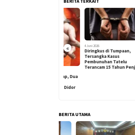
BERITA TERKAIT
«
4 Juni 2026
Diringkus di Tumpaan,
Tersangka Kasus
Pembunuhan Tatelu
Terancam 15 Tahun Penjara
15 Juni 2026
30 Mei
Kabur Saat Ditangkap, Dua
Pem
Tersangka Pelaku
Hab
Penikaman di Tikala Didor
Gar
BERITA UTAMA