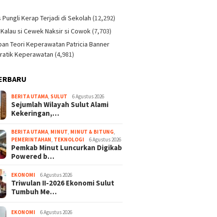
)
s Pungli Kerap Terjadi di Sekolah
(12,292)
 Kalau si Cewek Naksir si Cowok
(7,703)
an Teori Keperawatan Patricia Banner
ratik Keperawatan
(4,981)
17 April 2026
ERBARU
Wanita Paruh Baya di
Bitung Tewas Dianiaya
BERITA UTAMA
,
SULUT
6 Agustus 2026
Pakai Parang, Pelaku
Sejumlah Wilayah Sulut Alami
Diduga Anak Sendiri
Kekeringan,…
14 April 2026
uda di Ratatotok
Kasus Pembu
tusuk Sajam, Polisi
Lansa Minut,
BERITA UTAMA
,
MINUT
,
MINUT & BITUNG
,
uami Korban
Dihabisi Saat
PEMERINTAHAN
,
TEKNOLOGI
6 Agustus 2026
Pemkab Minut Luncurkan Digikab
Powered b…
EKONOMI
6 Agustus 2026
Triwulan II-2026 Ekonomi Sulut
Tumbuh Me…
EKONOMI
6 Agustus 2026