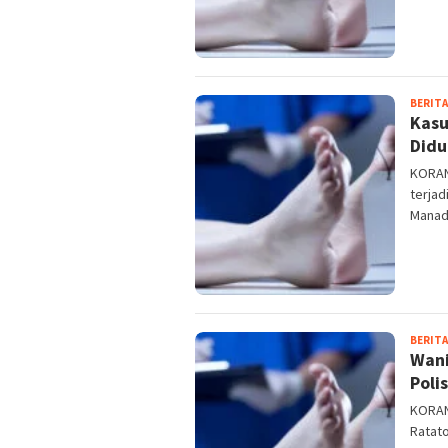
BERITA
Kasu
Didu
KORAN
terja
Manad
BERITA
Wani
Poli
KORAN
Ratat