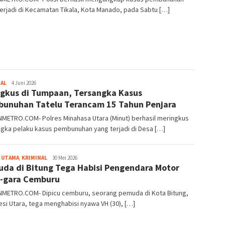
erjadi di Kecamatan Tikala, Kota Manado, pada Sabtu […]
NAL
Redaksi
4 Juni 2026
ngkus di Tumpaan, Tersangka Kasus
METRO
unuhan Tatelu Terancam 15 Tahun Penjara
METRO.COM- Polres Minahasa Utara (Minut) berhasil meringkus
gka pelaku kasus pembunuhan yang terjadi di Desa […]
 UTAMA
,
KRIMINAL
Redaksi
30 Mei 2026
da di Bitung Tega Habisi Pengendara Motor
METRO
-gara Cemburu
METRO.COM- Dipicu cemburu, seorang pemuda di Kota Bitung,
si Utara, tega menghabisi nyawa VH (30), […]