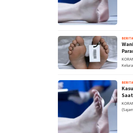
BERITA
Wani
Para
KORANM
Kelura
BERITA
Kasu
Saat
KORAN
(Sajam