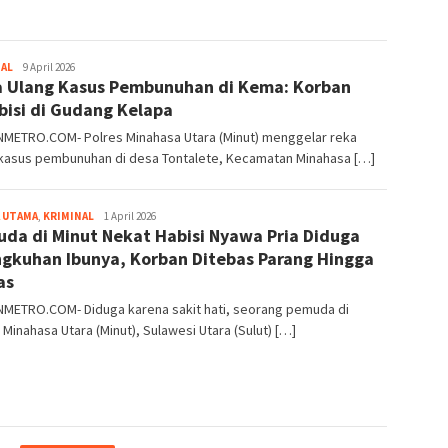
NAL
Redaksi
9 April 2026
 Ulang Kasus Pembunuhan di Kema: Korban
METRO
bisi di Gudang Kelapa
METRO.COM- Polres Minahasa Utara (Minut) menggelar reka
 kasus pembunuhan di desa Tontalete, Kecamatan Minahasa […]
 UTAMA
,
KRIMINAL
Redaksi
1 April 2026
da di Minut Nekat Habisi Nyawa Pria Diduga
METRO
ngkuhan Ibunya, Korban Ditebas Parang Hingga
as
METRO.COM- Diduga karena sakit hati, seorang pemuda di
Minahasa Utara (Minut), Sulawesi Utara (Sulut) […]