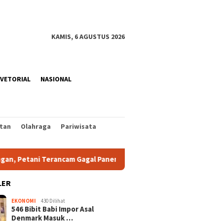
KAMIS, 6 AGUSTUS 2026
VETORIAL
NASIONAL
tan
Olahraga
Pariwisata
cam Gagal Panen
Pemkab Minut Luncurkan Digikab Powered
LER
EKONOMI
430 Dilihat
546 Bibit Babi Impor Asal
Denmark Masuk …