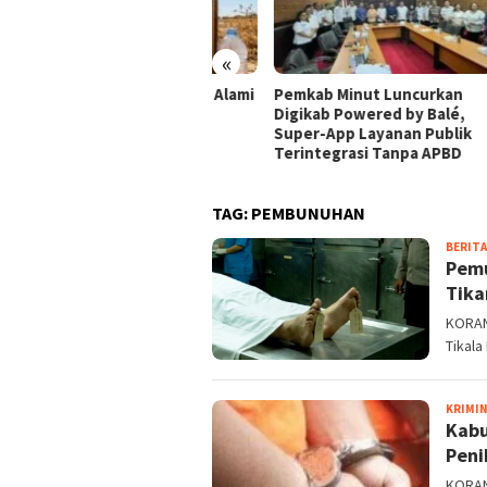
«
umlah Wilayah Sulut Alami
Pemkab Minut Luncurkan
Keba
eringan, Petani
Digikab Powered by Balé,
Hing
ancam Gagal Panen
Super-App Layanan Publik
Pema
Terintegrasi Tanpa APBD
Angi
TAG:
PEMBUNUHAN
BERITA
Pemu
Tika
KORAN
Tikala
KRIMI
Kabu
Peni
KORAN