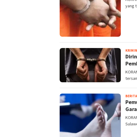
yang t
KRIMI
Diri
Pemb
KORAN
tersan
BERITA
Pemu
Gara
KORAN
Sulawe