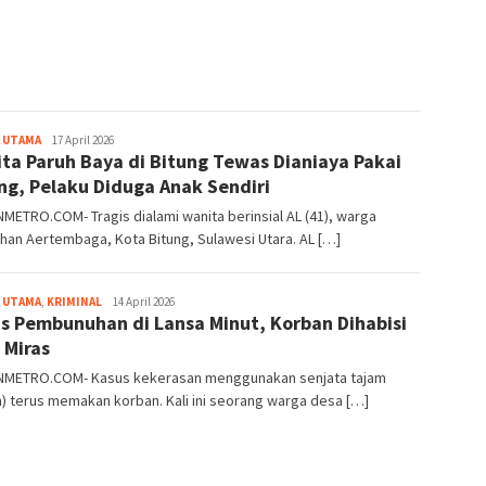
 UTAMA
Redaksi
17 April 2026
ta Paruh Baya di Bitung Tewas Dianiaya Pakai
METRO
ng, Pelaku Diduga Anak Sendiri
ETRO.COM- Tragis dialami wanita berinsial AL (41), warga
han Aertembaga, Kota Bitung, Sulawesi Utara. AL […]
 UTAMA
,
KRIMINAL
Redaksi
14 April 2026
s Pembunuhan di Lansa Minut, Korban Dihabisi
METRO
 Miras
METRO.COM- Kasus kekerasan menggunakan senjata tajam
) terus memakan korban. Kali ini seorang warga desa […]