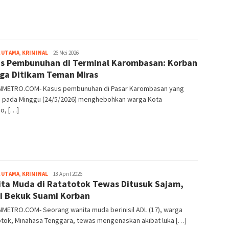
 UTAMA
,
KRIMINAL
Redaksi
26 Mei 2026
s Pembunuhan di Terminal Karombasan: Korban
METRO
ga Ditikam Teman Miras
METRO.COM- Kasus pembunuhan di Pasar Karombasan yang
di pada Minggu (24/5/2026) menghebohkan warga Kota
o, […]
 UTAMA
,
KRIMINAL
Redaksi
18 April 2026
ta Muda di Ratatotok Tewas Ditusuk Sajam,
METRO
si Bekuk Suami Korban
METRO.COM- Seorang wanita muda berinisil ADL (17), warga
otok, Minahasa Tenggara, tewas mengenaskan akibat luka […]