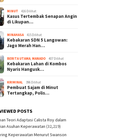
MINUT
416 Dilihat
Kasus Tertembak Senapan Angin
di Likupan…
MINAHASA
415 Dilihat
Kebakaran SDN 5 Langowan:
Jago Merah Han…
BERITA UTAMA
,
MANADO
407 Dilihat
Kebakaran Lahan di Kombos
Nyaris Hangusk…
KRIMINAL
396 Dilihat
Pembuat Sajam di Minut
Tertangkap, Polis…
VIEWED POSTS
an Teori Adaptasi Calista Roy dalam
ian Asuhan Keperawatan
(32,219)
aring Keperawatan Menurut Swanson