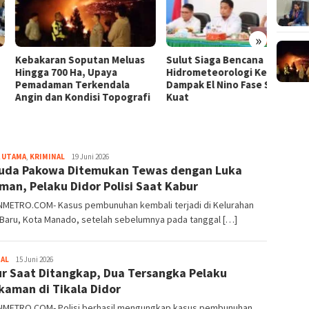
»
karan Soputan Meluas
Sulut Siaga Bencana
Gempa
ga 700 Ha, Upaya
Hidrometeorologi Kering
Rabu P
daman Terkendala
Dampak El Nino Fase Sangat
Manad
n dan Kondisi Topografi
Kuat
 UTAMA
,
KRIMINAL
Redaksi
19 Juni 2026
da Pakowa Ditemukan Tewas dengan Luka
METRO
man, Pelaku Didor Polisi Saat Kabur
METRO.COM- Kasus pembunuhan kembali terjadi di Kelurahan
 Baru, Kota Manado, setelah sebelumnya pada tanggal […]
NAL
Redaksi
15 Juni 2026
r Saat Ditangkap, Dua Tersangka Pelaku
METRO
kaman di Tikala Didor
METRO.COM- Polisi berhasil mengungkap kasus pembunuhan