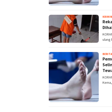
KRIMI
Reka
Diha
KORAN
ulang
BERITA
Pemu
Seli
Tew
KORAN
Kema, 