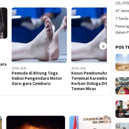
(25,359
47 Jeni
7 Tanda
Penerap
dalam P
»
POS T
 2026
26 Mei 2026
18 April 2026
uda di Bitung Tega
Kasus Pembunuhan di
Wanita M
isi Pengendara Motor
Terminal Karombasan:
Tewas Di
a-gara Cemburu
Korban Diduga Ditikam
Bekuk S
Teman Miras