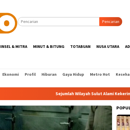
Pencarian
INSEL & MITRA
MINUT & BITUNG
TOTABUAN
NUSA UTARA
AD
Ekonomi
Profil
Hiburan
Gaya Hidup
Metro Hot
Keseha
Sejumlah Wilayah Sulut Alami Kekeringan, Petani Teran
POPU