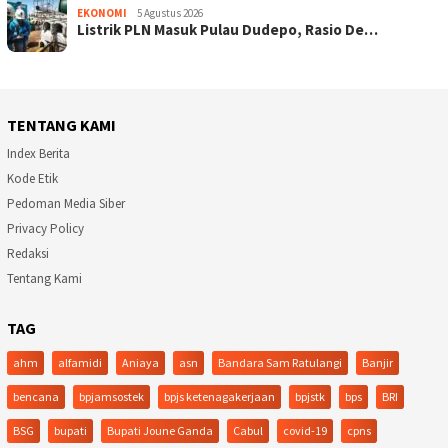
EKONOMI
5 Agustus 2026
Listrik PLN Masuk Pulau Dudepo, Rasio De…
TENTANG KAMI
Index Berita
Kode Etik
Pedoman Media Siber
Privacy Policy
Redaksi
Tentang Kami
TAG
ahm
alfamidi
Aniaya
asn
Bandara Sam Ratulangi
Banjir
bencana
bpjamsostek
bpjs ketenagakerjaan
bpjstk
bps
BRI
BSG
bupati
Bupati Joune Ganda
Cabul
covid-19
cpns