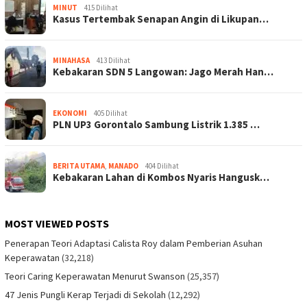
MINUT
415 Dilihat
Kasus Tertembak Senapan Angin di Likupan…
MINAHASA
413 Dilihat
Kebakaran SDN 5 Langowan: Jago Merah Han…
EKONOMI
405 Dilihat
PLN UP3 Gorontalo Sambung Listrik 1.385 …
BERITA UTAMA
,
MANADO
404 Dilihat
Kebakaran Lahan di Kombos Nyaris Hangusk…
MOST VIEWED POSTS
Penerapan Teori Adaptasi Calista Roy dalam Pemberian Asuhan
Keperawatan
(32,218)
Teori Caring Keperawatan Menurut Swanson
(25,357)
47 Jenis Pungli Kerap Terjadi di Sekolah
(12,292)