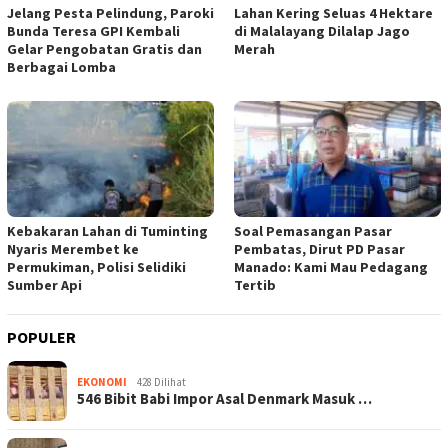
Jelang Pesta Pelindung, Paroki
Lahan Kering Seluas 4 Hektare
Bunda Teresa GPI Kembali
di Malalayang Dilalap Jago
Gelar Pengobatan Gratis dan
Merah
Berbagai Lomba
Kebakaran Lahan di Tuminting
Soal Pemasangan Pasar
Nyaris Merembet ke
Pembatas, Dirut PD Pasar
Permukiman, Polisi Selidiki
Manado: Kami Mau Pedagang
Sumber Api
Tertib
POPULER
EKONOMI
428 Dilihat
546 Bibit Babi Impor Asal Denmark Masuk …