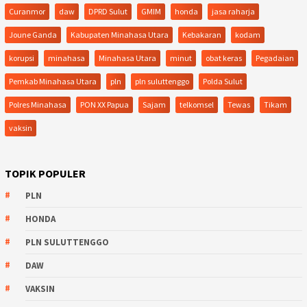
Curanmor
daw
DPRD Sulut
GMIM
honda
jasa raharja
Joune Ganda
Kabupaten Minahasa Utara
Kebakaran
kodam
korupsi
minahasa
Minahasa Utara
minut
obat keras
Pegadaian
Pemkab Minahasa Utara
pln
pln suluttenggo
Polda Sulut
Polres Minahasa
PON XX Papua
Sajam
telkomsel
Tewas
Tikam
vaksin
TOPIK POPULER
PLN
HONDA
PLN SULUTTENGGO
DAW
VAKSIN