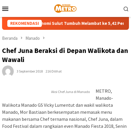
Loncat
Menu
ke
Mobile
konten
ulan II-2026 Ekonomi Sulut Tumbuh Melambat ke 5,42 Persen
REKOMENDASI
Beranda
Manado
Chef Juna Beraksi di Depan Walikota dan
Wawali
3 September 2018
216 Dilihat
METRO,
Aksi Chef Juna di Manado
Manado-
Walikota Manado GS Vicky Lumentut dan wakil walikota
Manado, Mor Bastiaan berkesempatan memasak menu
makanan bersama Chef ternama nasional, Chef Juna, dalam
Food Festival dalam rangkaian even Manado Fiesta 2018, Senin