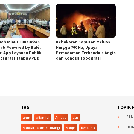
ab Minut Luncurkan
Kebakaran Soputan Meluas
kab Powered by Balé,
Hingga 700 Ha, Upaya
r-App Layanan Publik
Pemadaman Terkendala Angin
ntegrasi Tanpa APBD
dan Kondisi Topografi
TAG
TOPIK 
PLN
ahm
alfamidi
Aniaya
asn
HO
Bandara Sam Ratulangi
Banjir
bencana