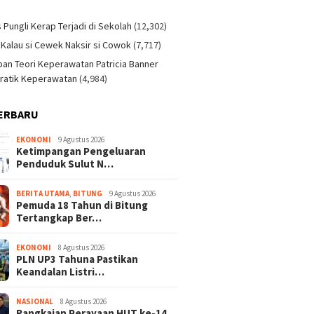
)
s Pungli Kerap Terjadi di Sekolah
(12,302)
 Kalau si Cewek Naksir si Cowok
(7,717)
an Teori Keperawatan Patricia Banner
ratik Keperawatan
(4,984)
ERBARU
EKONOMI
9 Agustus 2026
Ketimpangan Pengeluaran
Penduduk Sulut N…
BERITA UTAMA
,
BITUNG
9 Agustus 2026
Pemuda 18 Tahun di Bitung
Tertangkap Ber…
EKONOMI
8 Agustus 2026
PLN UP3 Tahuna Pastikan
Keandalan Listri…
NASIONAL
8 Agustus 2026
Rangkaian Perayaan HUT ke-14