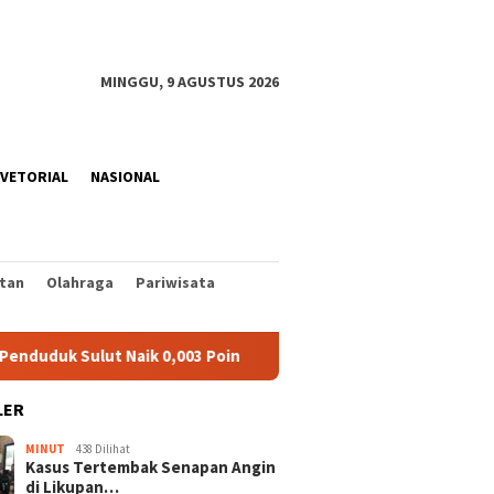
MINGGU, 9 AGUSTUS 2026
VETORIAL
NASIONAL
tan
Olahraga
Pariwisata
ulut Naik 0,003 Poin
Pemuda 18 Tahun di Bitung Tertang
LER
MINUT
438 Dilihat
Kasus Tertembak Senapan Angin
di Likupan…