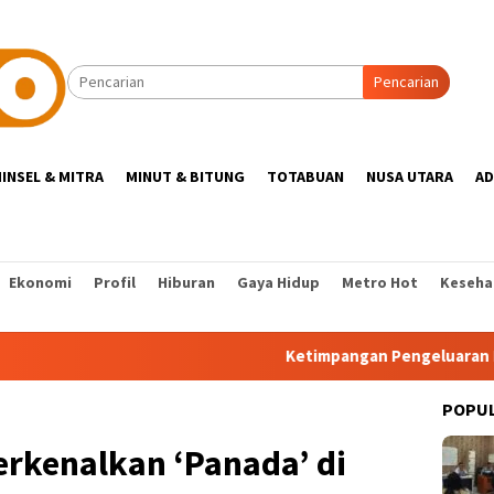
Pencarian
INSEL & MITRA
MINUT & BITUNG
TOTABUAN
NUSA UTARA
AD
Ekonomi
Profil
Hiburan
Gaya Hidup
Metro Hot
Keseha
Ketimpangan Pengeluaran Penduduk S
POPU
rkenalkan ‘Panada’ di