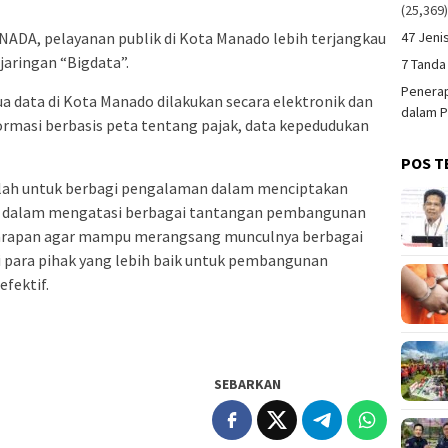
(25,369
47 Jeni
ANADA, pelayanan publik di Kota Manado lebih terjangkau
jaringan “Bigdata”.
7 Tanda
Penerap
data di Kota Manado dilakukan secara elektronik dan
dalam P
nformasi berbasis peta tentang pajak, data kepedudukan
POS T
alah untuk berbagi pengalaman dalam menciptakan
das dalam mengatasi berbagai tantangan pembangunan
harapan agar mampu merangsang munculnya berbagai
 para pihak yang lebih baik untuk pembangunan
fektif.
SEBARKAN