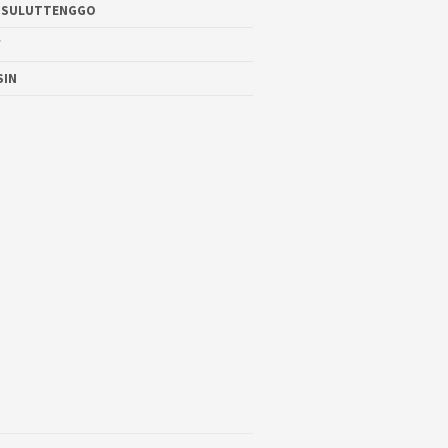
 SULUTTENGGO
W
SIN