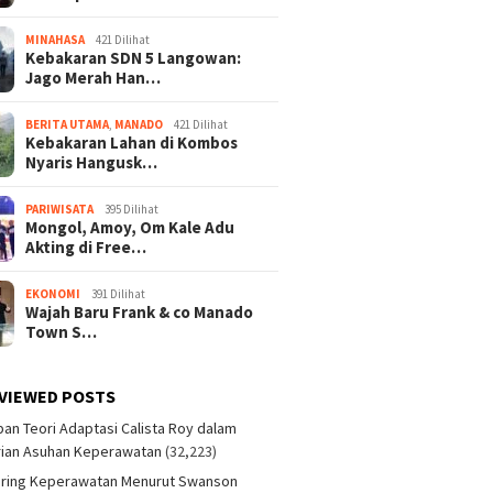
MINAHASA
421 Dilihat
Kebakaran SDN 5 Langowan:
Jago Merah Han…
BERITA UTAMA
,
MANADO
421 Dilihat
Kebakaran Lahan di Kombos
Nyaris Hangusk…
PARIWISATA
395 Dilihat
Mongol, Amoy, Om Kale Adu
Akting di Free…
EKONOMI
391 Dilihat
Wajah Baru Frank & co Manado
Town S…
VIEWED POSTS
an Teori Adaptasi Calista Roy dalam
ian Asuhan Keperawatan
(32,223)
aring Keperawatan Menurut Swanson