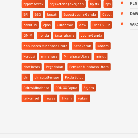
PLN
bpjamsostek
bpjs ketenagakerjaan
bpjstk
bps
DA
BRI
BSG
bupati
Bupati Joune Ganda
Cabul
VAK
covid-19
cpns
Curanmor
daw
DPRD Sulut
GMIM
honda
jasa raharja
Joune Ganda
Kabupaten Minahasa Utara
Kebakaran
kodam
korupsi
minahasa
Minahasa Utara
minut
obat keras
Pegadaian
Pemkab Minahasa Utara
pln
pln suluttenggo
Polda Sulut
Polres Minahasa
PON XX Papua
Sajam
telkomsel
Tewas
Tikam
vaksin