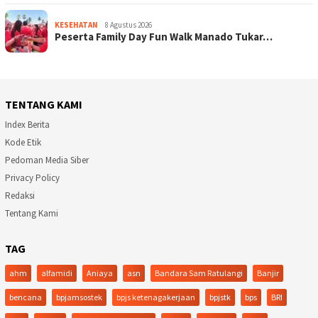
KESEHATAN
8 Agustus 2026
Peserta Family Day Fun Walk Manado Tukar…
TENTANG KAMI
Index Berita
Kode Etik
Pedoman Media Siber
Privacy Policy
Redaksi
Tentang Kami
TAG
ahm
alfamidi
Aniaya
asn
Bandara Sam Ratulangi
Banjir
bencana
bpjamsostek
bpjs ketenagakerjaan
bpjstk
bps
BRI