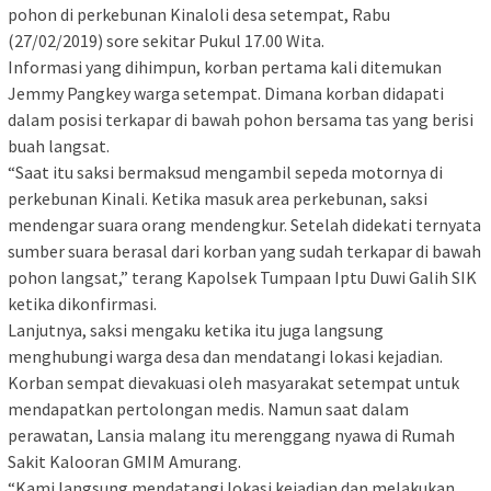
pohon di perkebunan Kinaloli desa setempat, Rabu
(27/02/2019) sore sekitar Pukul 17.00 Wita.
Informasi yang dihimpun, korban pertama kali ditemukan
Jemmy Pangkey warga setempat. Dimana korban didapati
dalam posisi terkapar di bawah pohon bersama tas yang berisi
buah langsat.
“Saat itu saksi bermaksud mengambil sepeda motornya di
perkebunan Kinali. Ketika masuk area perkebunan, saksi
mendengar suara orang mendengkur. Setelah didekati ternyata
sumber suara berasal dari korban yang sudah terkapar di bawah
pohon langsat,” terang Kapolsek Tumpaan Iptu Duwi Galih SIK
ketika dikonfirmasi.
Lanjutnya, saksi mengaku ketika itu juga langsung
menghubungi warga desa dan mendatangi lokasi kejadian.
Korban sempat dievakuasi oleh masyarakat setempat untuk
mendapatkan pertolongan medis. Namun saat dalam
perawatan, Lansia malang itu merenggang nyawa di Rumah
Sakit Kalooran GMIM Amurang.
“Kami langsung mendatangi lokasi kejadian dan melakukan