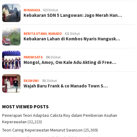
MINAHASA
423 Dilihat
Kebakaran SDN 5 Langowan: Jago Merah Han…
BERITA UTAMA
,
MANADO
421 Dilihat
Kebakaran Lahan di Kombos Nyaris Hangusk…
PARIWISATA
396 Dilihat
Mongol, Amoy, Om Kale Adu Akting di Free…
EKONOMI
391 Dilihat
Wajah Baru Frank & co Manado Town S…
MOST VIEWED POSTS
Penerapan Teori Adaptasi Calista Roy dalam Pemberian Asuhan
Keperawatan
(32,223)
Teori Caring Keperawatan Menurut Swanson
(25,369)