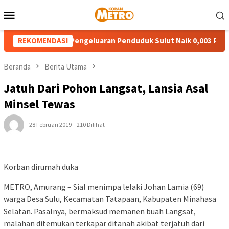
Loncat
Menu
ke
Mobile
konten
Ketimpangan Pengeluaran Penduduk Sulut Naik 0,003 Poin
REKOMENDASI
Beranda
Berita Utama
Jatuh Dari Pohon Langsat, Lansia Asal
Minsel Tewas
28 Februari 2019
210 Dilihat
Korban dirumah duka
METRO, Amurang – Sial menimpa lelaki Johan Lamia (69)
warga Desa Sulu, Kecamatan Tatapaan, Kabupaten Minahasa
Selatan. Pasalnya, bermaksud memanen buah Langsat,
malahan ditemukan terkapar ditanah akibat terjatuh dari