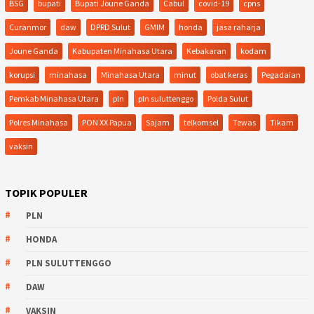
BSG
bupati
Bupati Joune Ganda
Cabul
covid-19
cpns
Curanmor
daw
DPRD Sulut
GMIM
honda
jasa raharja
Joune Ganda
Kabupaten Minahasa Utara
Kebakaran
kodam
korupsi
minahasa
Minahasa Utara
minut
obat keras
Pegadaian
Pemkab Minahasa Utara
pln
pln suluttenggo
Polda Sulut
Polres Minahasa
PON XX Papua
Sajam
telkomsel
Tewas
Tikam
vaksin
TOPIK POPULER
PLN
HONDA
PLN SULUTTENGGO
DAW
VAKSIN