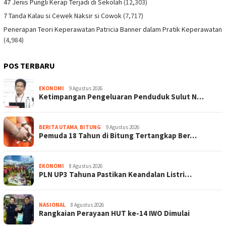
47 Jenis Pungli Kerap Terjadi di Sekolah
(12,303)
7 Tanda Kalau si Cewek Naksir si Cowok
(7,717)
Penerapan Teori Keperawatan Patricia Banner dalam Pratik Keperawatan
(4,984)
POS TERBARU
EKONOMI
9 Agustus 2026
Ketimpangan Pengeluaran Penduduk Sulut N…
BERITA UTAMA
,
BITUNG
9 Agustus 2026
Pemuda 18 Tahun di Bitung Tertangkap Ber…
EKONOMI
8 Agustus 2026
PLN UP3 Tahuna Pastikan Keandalan Listri…
NASIONAL
8 Agustus 2026
Rangkaian Perayaan HUT ke-14 IWO Dimulai