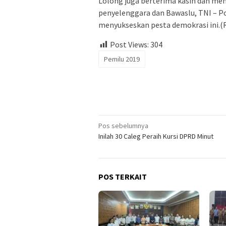
Lolong juga berterima kasih dan mem
penyelenggara dan Bawaslu, TNI – P
menyukseskan pesta demokrasi ini.(
Post Views:
304
Pemilu 2019
Navigasi
Pos sebelumnya
Inilah 30 Caleg Peraih Kursi DPRD Minut
pos
POS TERKAIT