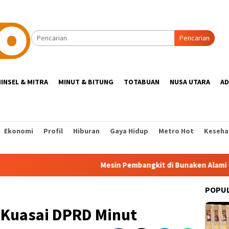
Pencarian
INSEL & MITRA
MINUT & BITUNG
TOTABUAN
NUSA UTARA
AD
Ekonomi
Profil
Hiburan
Gaya Hidup
Metro Hot
Keseha
Mesin Pembangkit di Bunaken Alami Gangguan,
POPU
P Kuasai DPRD Minut