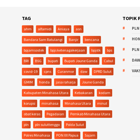
TAG
TOPIK 
PLN
ahm
alfamidi
Aniaya
asn
HO
Bandara Sam Ratulangi
Banjir
bencana
PLN
bpjamsostek
bpjs ketenagakerjaan
bpjstk
bps
DA
BRI
BSG
bupati
Bupati Joune Ganda
Cabul
VAK
covid-19
cpns
Curanmor
daw
DPRD Sulut
GMIM
honda
jasa raharja
Joune Ganda
Kabupaten Minahasa Utara
Kebakaran
kodam
korupsi
minahasa
Minahasa Utara
minut
obat keras
Pegadaian
Pemkab Minahasa Utara
pln
pln suluttenggo
Polda Sulut
Polres Minahasa
PON XX Papua
Sajam