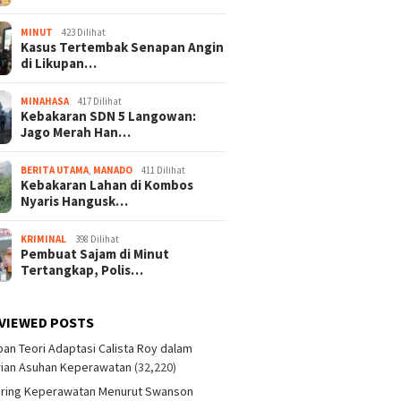
MINUT
423 Dilihat
Kasus Tertembak Senapan Angin
di Likupan…
MINAHASA
417 Dilihat
Kebakaran SDN 5 Langowan:
Jago Merah Han…
BERITA UTAMA
,
MANADO
411 Dilihat
Kebakaran Lahan di Kombos
Nyaris Hangusk…
KRIMINAL
398 Dilihat
Pembuat Sajam di Minut
Tertangkap, Polis…
VIEWED POSTS
an Teori Adaptasi Calista Roy dalam
ian Asuhan Keperawatan
(32,220)
aring Keperawatan Menurut Swanson