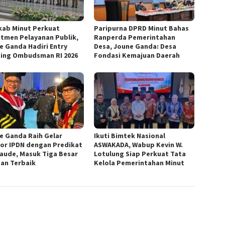
ab Minut Perkuat
Paripurna DPRD Minut Bahas
tmen Pelayanan Publik,
Ranperda Pemerintahan
e Ganda Hadiri Entry
Desa, Joune Ganda: Desa
ing Ombudsman RI 2026
Fondasi Kemajuan Daerah
e Ganda Raih Gelar
Ikuti Bimtek Nasional
or IPDN dengan Predikat
ASWAKADA, Wabup Kevin W.
aude, Masuk Tiga Besar
Lotulung Siap Perkuat Tata
san Terbaik
Kelola Pemerintahan Minut