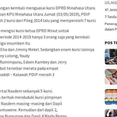
(25,362
uangan kembali menguasai kursi DPRD Minahasa Utara.
47 Jeni
apan KPU Minahasa Utara Jumat (03/05/2019), PDIP
7 Tanda
 2 kursi dari Pileg 2014 lalu yang memperoleh 7 kursi.
Penerap
dalam P
mengisi kursi ketua DPRD Minut untuk
 periode 2014-2019 hanya 3 orang saja yang kembali
POS T
tiga incumben itu
Eha dan Jimmy Mekel. Sedangkan enam kursi lainnya
nny Lolong, Youdy
 Rumimpunu, Edwin Kambey dan Jerry
ebut tersebar merata pada empat
madidi – Kalawat PDIP meraih 3
artai Nasdem sebanyak 5 kursi.
 berhak menduduki kursi pimpinan
si Nasdem masing-masing dari Dapil
untuwene. Kemudian dari dapil 2,
etew Rumumpe dan Dapil 4 Meidy Reppy