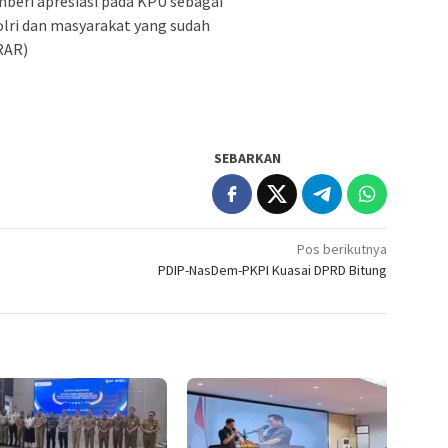
beri apresiasi pada KPU sebagai
olri dan masyarakat yang sudah
RAR)
SEBARKAN
Pos berikutnya
PDIP-NasDem-PKPI Kuasai DPRD Bitung