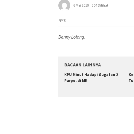
6 Mei 2019
304 Dilihat
Jpeg
Denny Lolong.
BACAAN LAINNYA
KPU Minut Hadapi Gugatan 2
Ke
Parpol di MK
Tu