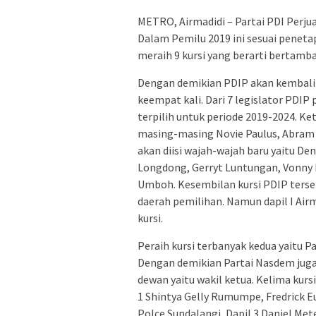
METRO, Airmadidi – Partai PDI Perj
Dalam Pemilu 2019 ini sesuai penet
meraih 9 kursi yang berarti bertambah
Dengan demikian PDIP akan kembali 
keempat kali. Dari 7 legislator PDIP
terpilih untuk periode 2019-2024. Ke
masing-masing Novie Paulus, Abram 
akan diisi wajah-wajah baru yaitu De
Longdong, Gerryt Luntungan, Vonny
Umboh. Kesembilan kursi PDIP ters
daerah pemilihan. Namun dapil I Air
kursi.
Peraih kursi terbanyak kedua yaitu P
Dengan demikian Partai Nasdem juga
dewan yaitu wakil ketua. Kelima kur
1 Shintya Gelly Rumumpe, Fredrick E
Polce Sundalangi, Dapil 3 Daniel M