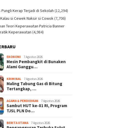
)
s Pungli Kerap Terjadi di Sekolah
(12,294)
 Kalau si Cewek Naksir si Cowok
(7,706)
an Teori Keperawatan Patricia Banner
ratik Keperawatan
(4,984)
ERBARU
EKONOMI
7 Agustus 2026
Mesin Pembangkit di Bunaken
Alami Ganggu…
KRIMINAL
7 Agustus 2026
Maling Tabung Gas di Bitung
Tertangkap, …
AGAMA & PENDIDIKAN
7 Agustus 2026
Sambut HUT ke-81 RI, Program
TJSL PLN Do…
BERITA UTAMA
7 Agustus 2026
Pengangguran Terbuka Sulut