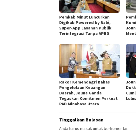
Pemkab Minut Luncurkan
Pemk
Digikab Powered by Balé,
Komi
Super-App Layanan Publik
Joun
Terintegrasi Tanpa APBD
Meet
Rakor Kemendagri Bahas
Joun
Pengelolaan Keuangan
Dokt
Daerah, Joune Ganda
Cuml
Tegaskan Komitmen Perkuat
Lulu
PAD Minahasa Utara
Tinggalkan Balasan
Anda harus
masuk
untuk berkomentar.