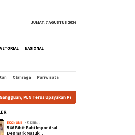
JUMAT, 7 AGUSTUS 2026
VETORIAL
NASIONAL
tan
Olahraga
Pariwisata
 PLN Terus Upayakan Pemulihan
Maling Tabung Gas di Bi
LER
EKONOMI
431 Dilihat
546 Bibit Babi Impor Asal
Denmark Masuk …