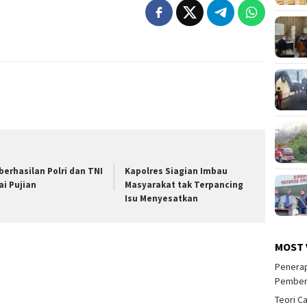
berhasilan Polri dan TNI
Kapolres Siagian Imbau
ai Pujian
Masyarakat tak Terpancing
Isu Menyesatkan
MOST 
Penerap
Pember
Teori C