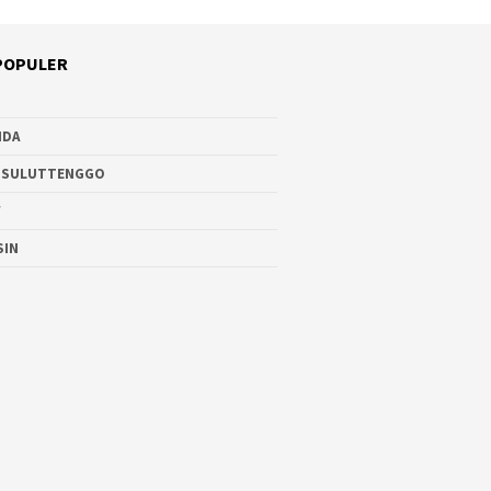
POPULER
NDA
 SULUTTENGGO
W
SIN