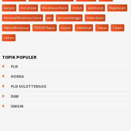
korupsi
minahasa
Minahasa Utara
minut
obat keras
Pegadaian
Pemkab Minahasa Utara
pln
pln suluttenggo
Polda Sulut
Polres Minahasa
PON XX Papua
Sajam
telkomsel
Tewas
Tikam
vaksin
TOPIK POPULER
PLN
HONDA
PLN SULUTTENGGO
DAW
VAKSIN