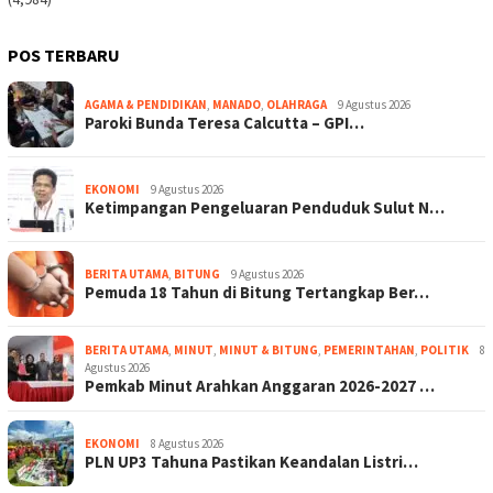
POS TERBARU
AGAMA & PENDIDIKAN
,
MANADO
,
OLAHRAGA
9 Agustus 2026
Paroki Bunda Teresa Calcutta – GPI…
EKONOMI
9 Agustus 2026
Ketimpangan Pengeluaran Penduduk Sulut N…
BERITA UTAMA
,
BITUNG
9 Agustus 2026
Pemuda 18 Tahun di Bitung Tertangkap Ber…
BERITA UTAMA
,
MINUT
,
MINUT & BITUNG
,
PEMERINTAHAN
,
POLITIK
8
Agustus 2026
Pemkab Minut Arahkan Anggaran 2026-2027 …
EKONOMI
8 Agustus 2026
PLN UP3 Tahuna Pastikan Keandalan Listri…