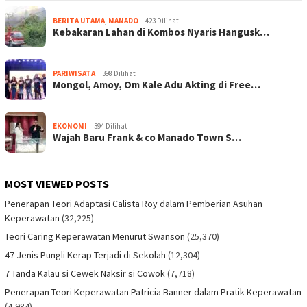
BERITA UTAMA
,
MANADO
423 Dilihat
Kebakaran Lahan di Kombos Nyaris Hangusk…
PARIWISATA
398 Dilihat
Mongol, Amoy, Om Kale Adu Akting di Free…
EKONOMI
394 Dilihat
Wajah Baru Frank & co Manado Town S…
MOST VIEWED POSTS
Penerapan Teori Adaptasi Calista Roy dalam Pemberian Asuhan
Keperawatan
(32,225)
Teori Caring Keperawatan Menurut Swanson
(25,370)
47 Jenis Pungli Kerap Terjadi di Sekolah
(12,304)
7 Tanda Kalau si Cewek Naksir si Cowok
(7,718)
Penerapan Teori Keperawatan Patricia Banner dalam Pratik Keperawatan
(4,984)