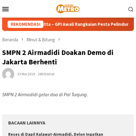
Loncat
Menu
ke
Mobile
konten
a Teresa Calcutta – GPI Awali Rangkaian Pesta Pelindung denga
REKOMENDASI
Beranda
Minut & Bitung
SMPN 2 Airmadidi Doakan Demo di
Jakarta Berhenti
23 Mei 2019
289 Dilihat
SMPN 2 Airmadidi gelar doa di Pal Tunjung.
BACAAN LAINNYA
Reses di Dapil Kalawat-Airmadidi, Delon Ingatkan