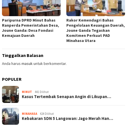
Paripurna DPRD Minut Bahas
Rakor Kemendagri Bahas
Ranperda Pemerintahan Desa,
Pengelolaan Keuangan Daerah,
Joune Ganda: Desa Fondasi
Joune Ganda Tegaskan
Kemajuan Daerah
Komitmen Perkuat PAD
Minahasa Utara
Tinggalkan Balasan
Anda harus
masuk
untuk berkomentar.
POPULER
MINUT
441 Dilihat
Kasus Tertembak Senapan Angin di Likupan…
MINAHASA
424 Dilihat
Kebakaran SDN 5 Langowan: Jago Merah Han…