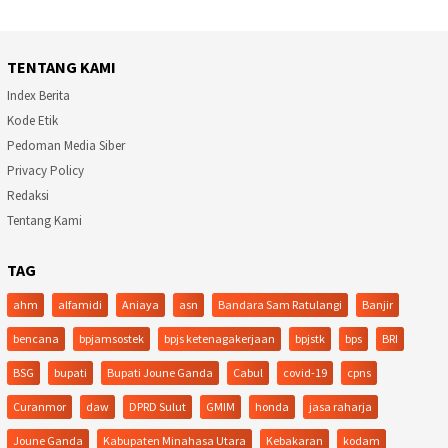
TENTANG KAMI
Index Berita
Kode Etik
Pedoman Media Siber
Privacy Policy
Redaksi
Tentang Kami
TAG
ahm
alfamidi
Aniaya
asn
Bandara Sam Ratulangi
Banjir
bencana
bpjamsostek
bpjs ketenagakerjaan
bpjstk
bps
BRI
BSG
bupati
Bupati Joune Ganda
Cabul
covid-19
cpns
Curanmor
daw
DPRD Sulut
GMIM
honda
jasa raharja
Joune Ganda
Kabupaten Minahasa Utara
Kebakaran
kodam