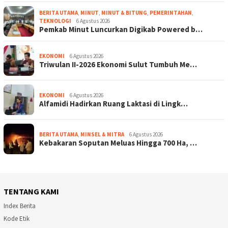
BERITA UTAMA
,
MINUT
,
MINUT & BITUNG
,
PEMERINTAHAN
,
TEKNOLOGI
6 Agustus 2026
Pemkab Minut Luncurkan Digikab Powered b…
EKONOMI
6 Agustus 2026
Triwulan II-2026 Ekonomi Sulut Tumbuh Me…
EKONOMI
6 Agustus 2026
Alfamidi Hadirkan Ruang Laktasi di Lingk…
BERITA UTAMA
,
MINSEL & MITRA
6 Agustus 2026
Kebakaran Soputan Meluas Hingga 700 Ha, …
TENTANG KAMI
Index Berita
Kode Etik