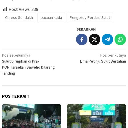
Post Views:
338
Chress Sondakh
pacuan kuda
Pengprov Pordasi Sulut
SEBARKAN
Navigasi
Pos sebelumnya
Pos berikutnya
Sulut Dirugikan di Pra-
Lima Petinju Sulut Bertahan
pos
PON, Israellah Saweho Dilarang
Tanding
POS TERKAIT