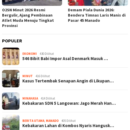
O2SN Minut 2026 Resmi
Demam Piala Dunia 2026:
Bergulir, Ajang Pembinaan
Bendera Timnas Laris Manis di
Atlet Muda Menuju Tingkat
Pasar 45 Manado
Provinsi
POPULER
EKONOMI
430 Dilihat
546 Bibit Babi Impor Asal Denmark Masuk …
MINUT
416 Dilihat
Kasus Tertembak Senapan Angin di Likupan…
MINAHASA
414 Dilihat
Kebakaran SDN 5 Langowan: Jago Merah Han…
BERITA UTAMA
,
MANADO
405 Dilihat
Kebakaran Lahan di Kombos Nyaris Hangusk…