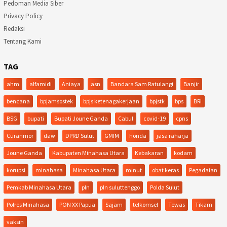
Pedoman Media Siber
Privacy Policy
Redaksi
Tentang Kami
TAG
ahm
alfamidi
Aniaya
asn
Bandara Sam Ratulangi
Banjir
bencana
bpjamsostek
bpjs ketenagakerjaan
bpjstk
bps
BRI
BSG
bupati
Bupati Joune Ganda
Cabul
covid-19
cpns
Curanmor
daw
DPRD Sulut
GMIM
honda
jasa raharja
Joune Ganda
Kabupaten Minahasa Utara
Kebakaran
kodam
korupsi
minahasa
Minahasa Utara
minut
obat keras
Pegadaian
Pemkab Minahasa Utara
pln
pln suluttenggo
Polda Sulut
Polres Minahasa
PON XX Papua
Sajam
telkomsel
Tewas
Tikam
vaksin