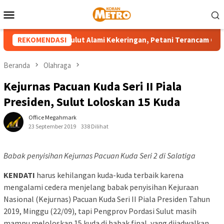
Loncat
Menu
ke
Mobile
konten
umlah Wilayah Sulut Alami Kekeringan, Petani Terancam Gagal P
REKOMENDASI
Beranda
Olahraga
Kejurnas Pacuan Kuda Seri II Piala
Presiden, Sulut Loloskan 15 Kuda
Office Megahmark
23 September 2019
338 Dilihat
Babak penyisihan Kejurnas Pacuan Kuda Seri 2 di Salatiga
KENDATI
harus kehilangan kuda-kuda terbaik karena
mengalami cedera menjelang babak penyisihan Kejuraan
Nasional (Kejurnas) Pacuan Kuda Seri II Piala Presiden Tahun
2019, Minggu (22/09), tapi Pengprov Pordasi Sulut masih
mampu meloloskan 15 kuda di babak final, yang dijadwalkan