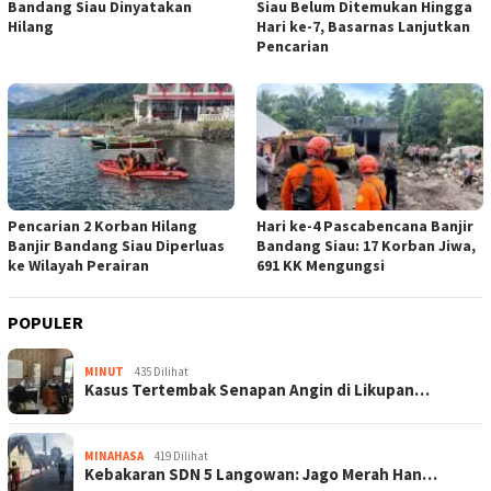
Bandang Siau Dinyatakan
Siau Belum Ditemukan Hingga
Hilang
Hari ke-7, Basarnas Lanjutkan
Pencarian
Pencarian 2 Korban Hilang
Hari ke-4 Pascabencana Banjir
Banjir Bandang Siau Diperluas
Bandang Siau: 17 Korban Jiwa,
ke Wilayah Perairan
691 KK Mengungsi
POPULER
MINUT
435 Dilihat
Kasus Tertembak Senapan Angin di Likupan…
MINAHASA
419 Dilihat
Kebakaran SDN 5 Langowan: Jago Merah Han…