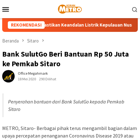
Loncat
Menu
ke
Mobile
konten
N UP3 Tahuna Pastikan Keandalan Listrik Kepulauan Nusa Utara J
REKOMENDASI
Beranda
Sitaro
Bank SulutGo Beri Bantuan Rp 50 Juta
ke Pemkab Sitaro
Office Megahmark
18 Mei 2020
290 Dilihat
Penyerahan bantuan dari Bank SulutGo kepada Pemkab
Sitaro
METRO, Sitaro- Berbagai pihak terus mengambil bagian dalam
upaya percepatan penanganan Coronavirus Disease 2019 atau