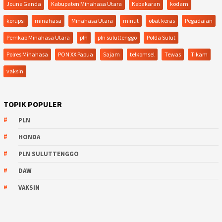
Joune Ganda
Kabupaten Minahasa Utara
Kebakaran
kodam
korupsi
minahasa
Minahasa Utara
minut
obat keras
Pegadaian
Pemkab Minahasa Utara
pln
pln suluttenggo
Polda Sulut
Polres Minahasa
PON XX Papua
Sajam
telkomsel
Tewas
Tikam
vaksin
TOPIK POPULER
PLN
HONDA
PLN SULUTTENGGO
DAW
VAKSIN