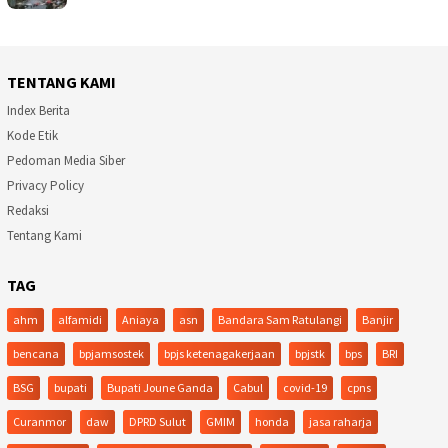
TENTANG KAMI
Index Berita
Kode Etik
Pedoman Media Siber
Privacy Policy
Redaksi
Tentang Kami
TAG
ahm
alfamidi
Aniaya
asn
Bandara Sam Ratulangi
Banjir
bencana
bpjamsostek
bpjs ketenagakerjaan
bpjstk
bps
BRI
BSG
bupati
Bupati Joune Ganda
Cabul
covid-19
cpns
Curanmor
daw
DPRD Sulut
GMIM
honda
jasa raharja