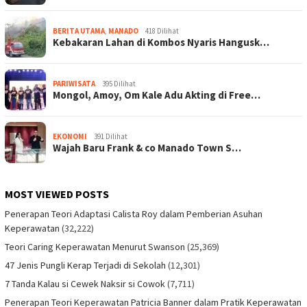
BERITA UTAMA
,
MANADO
418 Dilihat
Kebakaran Lahan di Kombos Nyaris Hangusk…
PARIWISATA
395 Dilihat
Mongol, Amoy, Om Kale Adu Akting di Free…
EKONOMI
391 Dilihat
Wajah Baru Frank & co Manado Town S…
MOST VIEWED POSTS
Penerapan Teori Adaptasi Calista Roy dalam Pemberian Asuhan
Keperawatan
(32,222)
Teori Caring Keperawatan Menurut Swanson
(25,369)
47 Jenis Pungli Kerap Terjadi di Sekolah
(12,301)
7 Tanda Kalau si Cewek Naksir si Cowok
(7,711)
Penerapan Teori Keperawatan Patricia Banner dalam Pratik Keperawatan