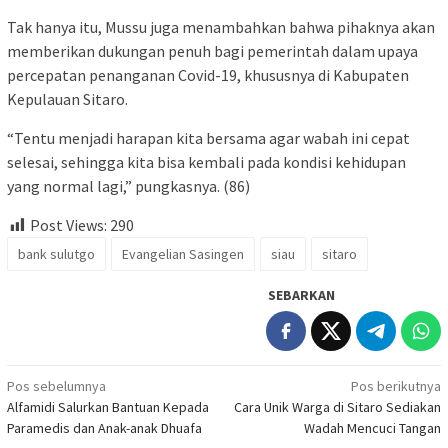
Tak hanya itu, Mussu juga menambahkan bahwa pihaknya akan
memberikan dukungan penuh bagi pemerintah dalam upaya
percepatan penanganan Covid-19, khususnya di Kabupaten
Kepulauan Sitaro.
“Tentu menjadi harapan kita bersama agar wabah ini cepat
selesai, sehingga kita bisa kembali pada kondisi kehidupan
yang normal lagi,” pungkasnya. (86)
Post Views:
290
bank sulutgo
Evangelian Sasingen
siau
sitaro
SEBARKAN
Navigasi
Pos sebelumnya
Pos berikutnya
Alfamidi Salurkan Bantuan Kepada
Cara Unik Warga di Sitaro Sediakan
pos
Paramedis dan Anak-anak Dhuafa
Wadah Mencuci Tangan