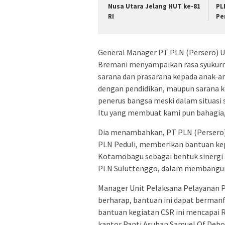
Nusa Utara Jelang HUT ke-81
PL
RI
Pe
General Manager PT PLN (Persero) Un
Bremani menyampaikan rasa syukurn
sarana dan prasarana kepada anak-a
dengan pendidikan, maupun sarana ko
penerus bangsa meski dalam situasi s
Itu yang membuat kami pun bahagia,”
Dia menambahkan, PT PLN (Persero) 
PLN Peduli, memberikan bantuan kep
Kotamobagu sebagai bentuk sinergi a
PLN Suluttenggo, dalam membangun 
Manager Unit Pelaksana Pelayanan 
berharap, bantuan ini dapat bermanfa
bantuan kegiatan CSR ini mencapai R
kantor Panti Asuhan Samuel Of Debor