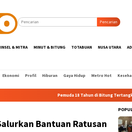
Pencarian
INSEL & MITRA
MINUT & BITUNG
TOTABUAN
NUSA UTARA
AD
Ekonomi
Profil
Hiburan
Gaya Hidup
Metro Hot
Keseha
Pemuda 18 Tahun di Bitung Tertangkap Bersama 3
POPU
Salurkan Bantuan Ratusan