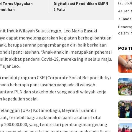
(25,369
N Terus Upayakan
Digitalisasi Pendidikan SMPN
mulihan
1 Palu
47 Jeni
7 Tanda
Penerap
it Induk Wilayah Suluttenggo, Leo Maria Basuki
dalam P
ya dapat menyelenggarakan kegiatan berbagi bantuan
nak, berupa sarana pengembangan diri baik berkaitan
POS T
ndisi panti asuhan. “Anak-anak ini merupakan generasi
ulit akibat pandemi Covid-19, mereka ingin selalu maju.
 ujar Leo.
melalui program CSR (Corporate Social Responsibiliy)
ada beberapa panti asuhan yang ada di wilayah
ntara PLN dan stakeholder yang ada di wilayah kerja
kepedulian sosial.
Pelanggan (UP3) Kotamobagu, Meyrina Turambi
at, terlebih bagi anak-anak di panti asuhan. Total
p 200.000.000, yang terdiri dari pembangunan gedung
a, pengadaan peralatan bantu belajar anak pada Panti