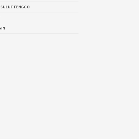
 SULUTTENGGO
W
SIN