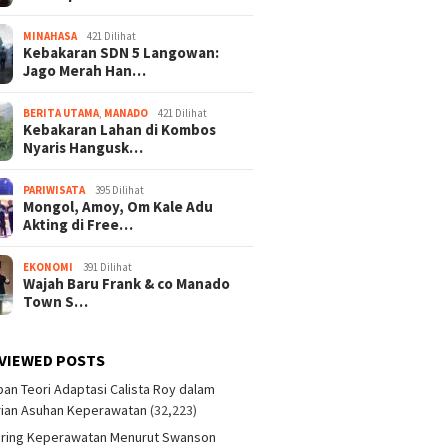
MINAHASA
421 Dilihat
Kebakaran SDN 5 Langowan:
Jago Merah Han…
BERITA UTAMA
,
MANADO
421 Dilihat
Kebakaran Lahan di Kombos
Nyaris Hangusk…
PARIWISATA
395 Dilihat
Mongol, Amoy, Om Kale Adu
Akting di Free…
EKONOMI
391 Dilihat
Wajah Baru Frank & co Manado
Town S…
VIEWED POSTS
an Teori Adaptasi Calista Roy dalam
ian Asuhan Keperawatan
(32,223)
aring Keperawatan Menurut Swanson