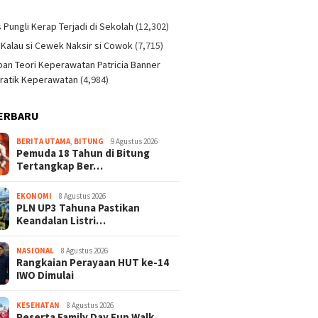
)
s Pungli Kerap Terjadi di Sekolah
(12,302)
 Kalau si Cewek Naksir si Cowok
(7,715)
an Teori Keperawatan Patricia Banner
ratik Keperawatan
(4,984)
ERBARU
BERITA UTAMA
,
BITUNG
9 Agustus 2026
Pemuda 18 Tahun di Bitung
Tertangkap Ber…
EKONOMI
8 Agustus 2026
PLN UP3 Tahuna Pastikan
Keandalan Listri…
NASIONAL
8 Agustus 2026
Rangkaian Perayaan HUT ke-14
IWO Dimulai
KESEHATAN
8 Agustus 2026
Peserta Family Day Fun Walk