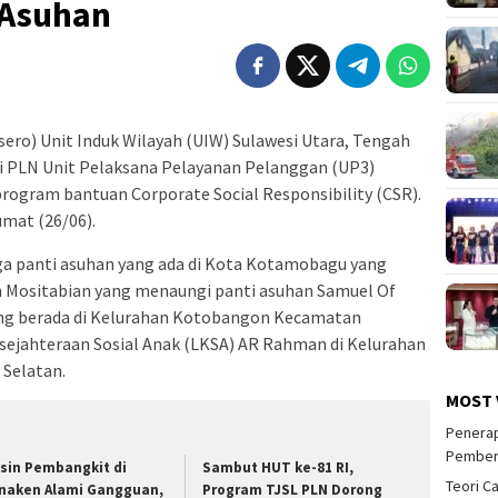
i Asuhan
ero) Unit Induk Wilayah (UIW) Sulawesi Utara, Tengah
i PLN Unit Pelaksana Pelayanan Pelanggan (UP3)
gram bantuan Corporate Social Responsibility (CSR).
mat (26/06).
tiga panti asuhan yang ada di Kota Kotamobagu yang
san Mositabian yang menaungi panti asuhan Samuel Of
ang berada di Kelurahan Kotobangon Kecamatan
jahteraan Sosial Anak (LKSA) AR Rahman di Kelurahan
Selatan.
MOST 
Penerap
Pember
sin Pembangkit di
Sambut HUT ke-81 RI,
Teori C
naken Alami Gangguan,
Program TJSL PLN Dorong