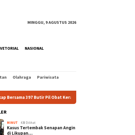
MINGGU, 9 AGUSTUS 2026
VETORIAL
NASIONAL
tan
Olahraga
Pariwisata
97 Butir Pil Obat Keras Ilegal
PLN UP3 Tahuna Pastikan 
LER
MINUT
438 Dilihat
Kasus Tertembak Senapan Angin
di Likupan…