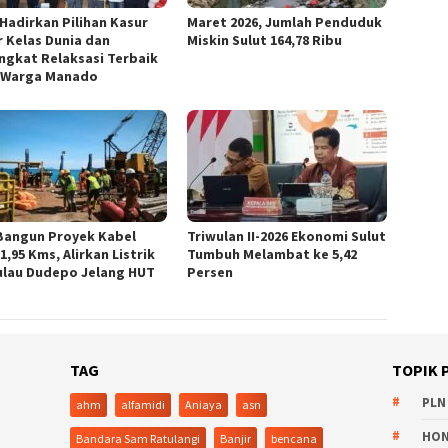
Hadirkan Pilihan Kasur
Maret 2026, Jumlah Penduduk
r Kelas Dunia dan
Miskin Sulut 164,78 Ribu
ngkat Relaksasi Terbaik
 Warga Manado
Bangun Proyek Kabel
Triwulan II-2026 Ekonomi Sulut
1,95 Kms, Alirkan Listrik
Tumbuh Melambat ke 5,42
ulau Dudepo Jelang HUT
Persen
TAG
TOPIK 
PLN
ahm
alfamidi
Aniaya
asn
HO
Bandara Sam Ratulangi
Banjir
bencana