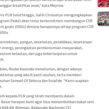
nggar kreatifitas anak,” kata Meyrina.
airs PLN Suluttenggo, Galih Chrissetyo mengungkapkan
rogram Peduli akan terus berkomitmen membangun CSR
nt goals (SDGs) dimana harapannya setiap program CSR
SDGs.
kemiskinan, pangan, kesehatan, pendidikan, kesetaraan
aan energi, peningkatan perekonomian masyarakat,
osistem kelautan, dan juga keberlanjutan untuk
ih.
abian, Royke Kasenda menuturkan, dengan adanya
ktivitas yang ada di panti asuhan, serta memberi
Asuhan Samuel Of Debora dan Solafide. “Kami ucapkan
e.
sih kepada PLN yang telah membantu dalam
. Besar harapan kami agar bisa menumbuhkan bakat seni
a LKSA AR-Rahman, Baharudin Bachmid.(71)