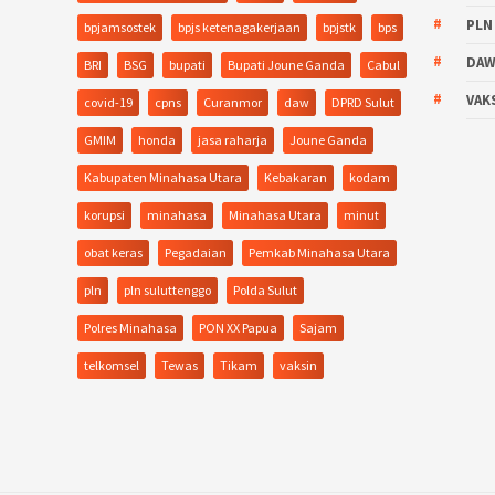
PLN
bpjamsostek
bpjs ketenagakerjaan
bpjstk
bps
DA
BRI
BSG
bupati
Bupati Joune Ganda
Cabul
VAK
covid-19
cpns
Curanmor
daw
DPRD Sulut
GMIM
honda
jasa raharja
Joune Ganda
Kabupaten Minahasa Utara
Kebakaran
kodam
korupsi
minahasa
Minahasa Utara
minut
obat keras
Pegadaian
Pemkab Minahasa Utara
pln
pln suluttenggo
Polda Sulut
Polres Minahasa
PON XX Papua
Sajam
telkomsel
Tewas
Tikam
vaksin