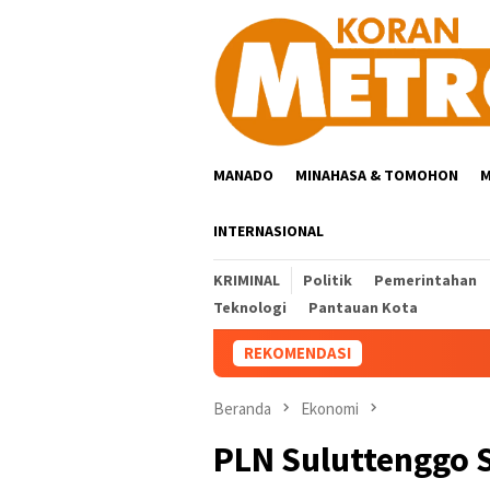
Loncat
ke
konten
MANADO
MINAHASA & TOMOHON
M
INTERNASIONAL
KRIMINAL
Politik
Pemerintahan
Teknologi
Pantauan Kota
REKOMENDASI
Beranda
Ekonomi
PLN Suluttenggo 