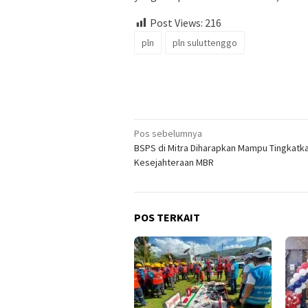
Post Views:
216
pln
pln suluttenggo
Navigasi
Pos sebelumnya
BSPS di Mitra Diharapkan Mampu Tingkatk
pos
Kesejahteraan MBR
POS TERKAIT