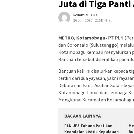
Juta di Tiga Pant
Redaksi METRO
26 Juni 2020
216 Dilihat
METRO, Kotamobagu-
PT PLN (Pers
dan Gorontalo (Suluttenggo) melalu
Kotamobagu kembali menyalurkan pro
Bantuan tersebut diserahkan pada Ju
Bantuan kali ini disalurkan kepada 
terdiri dari dua yayasan, yakni Yaya
Debora dan Panti Asuhan Solafide y
Kotamobagu Timur dan Lembaga Kese
Mongkonai Kecamatan Kotamobagu 
BACAAN LAINNYA
PLN UP3 Tahuna Pastikan
Me
Keandalan Listrik Kepulauan
Bu