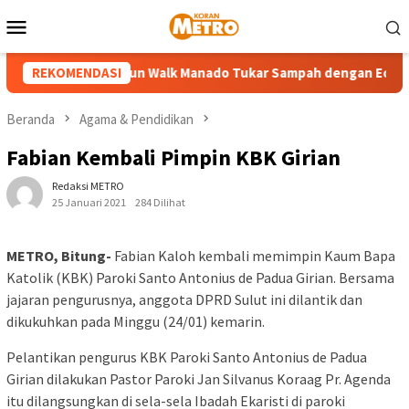
Loncat
Menu
ke
Mobile
konten
ta Family Day Fun Walk Manado Tukar Sampah dengan Ecobag, Ola
REKOMENDASI
Beranda
Agama & Pendidikan
Fabian Kembali Pimpin KBK Girian
Redaksi METRO
25 Januari 2021
284 Dilihat
METRO, Bitung-
Fabian Kaloh kembali memimpin Kaum Bapa
Katolik (KBK) Paroki Santo Antonius de Padua Girian. Bersama
jajaran pengurusnya, anggota DPRD Sulut ini dilantik dan
dikukuhkan pada Minggu (24/01) kemarin.
Pelantikan pengurus KBK Paroki Santo Antonius de Padua
Girian dilakukan Pastor Paroki Jan Silvanus Koraag Pr. Agenda
itu dilangsungkan di sela-sela Ibadah Ekaristi di paroki