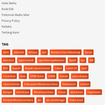
Index Berita
Kode Etik
Pedoman Media Siber
Privacy Policy
Redaksi
Tentang Kami
TAG
ahm
alfamidi
Aniaya
asn
Bandara Sam Ratulangi
Banjir
bencana
bpjamsostek
bpjs ketenagakerjaan
bpjstk
bps
BRI
BSG
bupati
Bupati Joune Ganda
Cabul
covid-19
cpns
Curanmor
daw
DPRD Sulut
GMIM
honda
jasa raharja
Joune Ganda
Kabupaten Minahasa Utara
Kebakaran
kodam
korupsi
minahasa
Minahasa Utara
minut
obat keras
Pegadaian
Pemkab Minahasa Utara
pln
pln suluttenggo
Polda Sulut