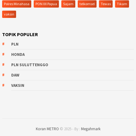
Polres Minahasa
PON XX Papua
Sajam
telkomsel
Tewas
Tikam
vaksin
TOPIK POPULER
PLN
HONDA
PLN SULUTTENGGO
DAW
VAKSIN
Koran METRO
© 2025 - By :
Megahmark