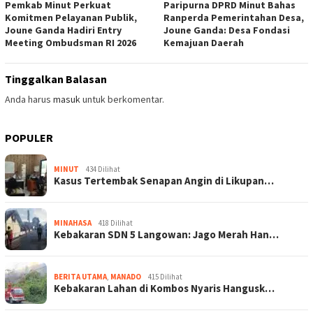
Pemkab Minut Perkuat
Paripurna DPRD Minut Bahas
Komitmen Pelayanan Publik,
Ranperda Pemerintahan Desa,
Joune Ganda Hadiri Entry
Joune Ganda: Desa Fondasi
Meeting Ombudsman RI 2026
Kemajuan Daerah
Tinggalkan Balasan
Anda harus
masuk
untuk berkomentar.
POPULER
MINUT
434 Dilihat
Kasus Tertembak Senapan Angin di Likupan…
MINAHASA
418 Dilihat
Kebakaran SDN 5 Langowan: Jago Merah Han…
BERITA UTAMA
,
MANADO
415 Dilihat
Kebakaran Lahan di Kombos Nyaris Hangusk…