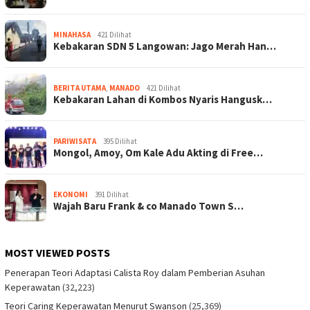
MINAHASA
421 Dilihat
Kebakaran SDN 5 Langowan: Jago Merah Han…
BERITA UTAMA
,
MANADO
421 Dilihat
Kebakaran Lahan di Kombos Nyaris Hangusk…
PARIWISATA
395 Dilihat
Mongol, Amoy, Om Kale Adu Akting di Free…
EKONOMI
391 Dilihat
Wajah Baru Frank & co Manado Town S…
MOST VIEWED POSTS
Penerapan Teori Adaptasi Calista Roy dalam Pemberian Asuhan
Keperawatan
(32,223)
Teori Caring Keperawatan Menurut Swanson
(25,369)