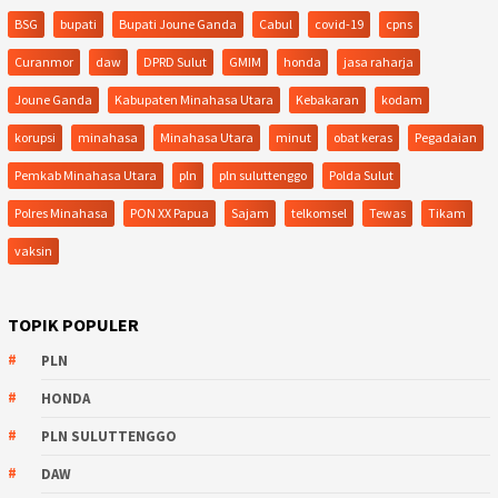
BSG
bupati
Bupati Joune Ganda
Cabul
covid-19
cpns
Curanmor
daw
DPRD Sulut
GMIM
honda
jasa raharja
Joune Ganda
Kabupaten Minahasa Utara
Kebakaran
kodam
korupsi
minahasa
Minahasa Utara
minut
obat keras
Pegadaian
Pemkab Minahasa Utara
pln
pln suluttenggo
Polda Sulut
Polres Minahasa
PON XX Papua
Sajam
telkomsel
Tewas
Tikam
vaksin
TOPIK POPULER
PLN
HONDA
PLN SULUTTENGGO
DAW