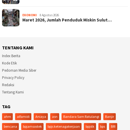
EKONOMI
8 Agustus 2026
Maret 2026, Jumlah Penduduk Miskin Sulut…
TENTANG KAMI
Index Berita
Kode Etik
Pedoman Media Siber
Privacy Policy
Redaksi
Tentang Kami
TAG
ahm
alfamidi
Aniaya
asn
Bandara Sam Ratulangi
Banjir
bencana
bpjamsostek
bpjs ketenagakerjaan
bpjstk
bps
BRI