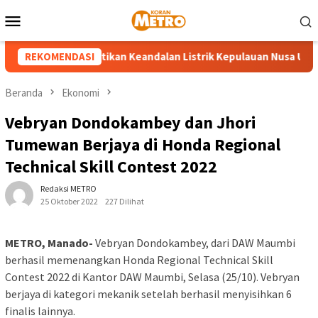
Loncat
Menu
ke
Mobile
konten
UP3 Tahuna Pastikan Keandalan Listrik Kepulauan Nusa Utara Jel
REKOMENDASI
Beranda
Ekonomi
Vebryan Dondokambey dan Jhori
Tumewan Berjaya di Honda Regional
Technical Skill Contest 2022
Redaksi METRO
25 Oktober 2022
227 Dilihat
METRO, Manado-
Vebryan Dondokambey, dari DAW Maumbi
berhasil memenangkan Honda Regional Technical Skill
Contest 2022 di Kantor DAW Maumbi, Selasa (25/10). Vebryan
berjaya di kategori mekanik setelah berhasil menyisihkan 6
finalis lainnya.