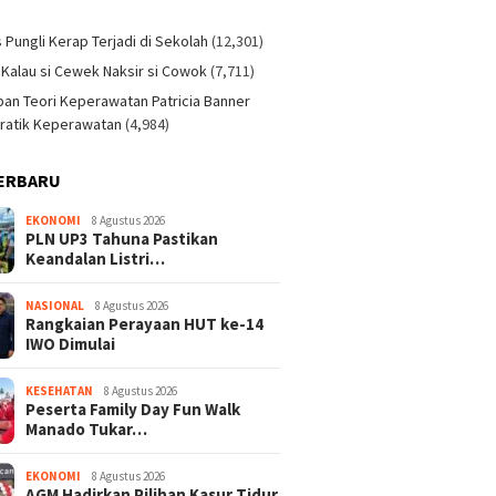
)
s Pungli Kerap Terjadi di Sekolah
(12,301)
 Kalau si Cewek Naksir si Cowok
(7,711)
an Teori Keperawatan Patricia Banner
ratik Keperawatan
(4,984)
ERBARU
EKONOMI
8 Agustus 2026
PLN UP3 Tahuna Pastikan
Keandalan Listri…
NASIONAL
8 Agustus 2026
Rangkaian Perayaan HUT ke-14
IWO Dimulai
KESEHATAN
8 Agustus 2026
Peserta Family Day Fun Walk
Manado Tukar…
EKONOMI
8 Agustus 2026
AGM Hadirkan Pilihan Kasur Tidur