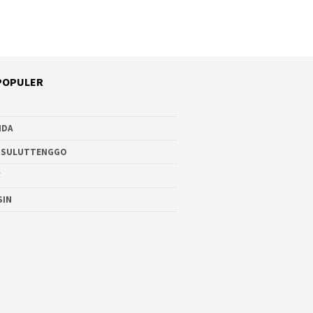
POPULER
NDA
 SULUTTENGGO
W
SIN