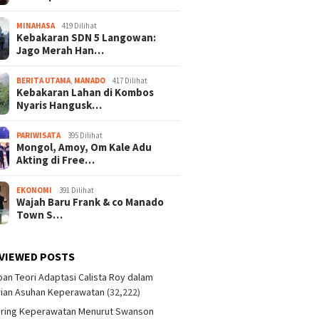
MINAHASA
419 Dilihat
Kebakaran SDN 5 Langowan:
Jago Merah Han…
BERITA UTAMA
,
MANADO
417 Dilihat
Kebakaran Lahan di Kombos
Nyaris Hangusk…
PARIWISATA
395 Dilihat
Mongol, Amoy, Om Kale Adu
Akting di Free…
EKONOMI
391 Dilihat
Wajah Baru Frank & co Manado
Town S…
VIEWED POSTS
an Teori Adaptasi Calista Roy dalam
ian Asuhan Keperawatan
(32,222)
aring Keperawatan Menurut Swanson