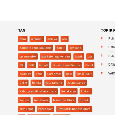
TAG
TOPIK 
PLN
ahm
alfamidi
Aniaya
asn
HO
Bandara Sam Ratulangi
Banjir
bencana
PLN
bpjamsostek
bpjs ketenagakerjaan
bpjstk
bps
DA
BRI
BSG
bupati
Bupati Joune Ganda
Cabul
VAK
covid-19
cpns
Curanmor
daw
DPRD Sulut
GMIM
honda
jasa raharja
Joune Ganda
Kabupaten Minahasa Utara
Kebakaran
kodam
korupsi
minahasa
Minahasa Utara
minut
obat keras
Pegadaian
Pemkab Minahasa Utara