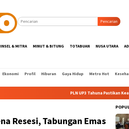
Pencarian
INSEL & MITRA
MINUT & BITUNG
TOTABUAN
NUSA UTARA
AD
Ekonomi
Profil
Hiburan
Gaya Hidup
Metro Hot
Keseha
PLN UP3 Tahuna Pastikan Keandalan Lis
POPU
na Resesi, Tabungan Emas