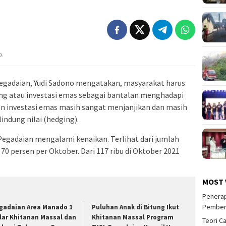
o.
egadaian, Yudi Sadono mengatakan, masyarakat harus
g atau investasi emas sebagai bantalan menghadapi
en investasi emas masih sangat menjanjikan dan masih
indung nilai (hedging).
 Pegadaian mengalami kenaikan. Terlihat dari jumlah
0 persen per Oktober. Dari 117 ribu di Oktober 2021
MOST 
Penerap
Pember
gadaian Area Manado 1
Puluhan Anak di Bitung Ikut
lar Khitanan Massal dan
Khitanan Massal Program
Teori C