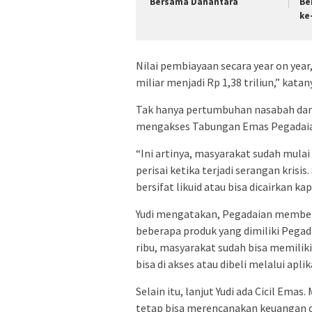
Bersama Danantara
Be
ke
Nilai pembiayaan secara year on year,
miliar menjadi Rp 1,38 triliun,” katan
Tak hanya pertumbuhan nasabah dan
mengakses Tabungan Emas Pegadaian 
“Ini artinya, masyarakat sudah mula
perisai ketika terjadi serangan krisi
bersifat likuid atau bisa dicairkan kap
Yudi mengatakan, Pegadaian member
beberapa produk yang dimiliki Pegad
ribu, masyarakat sudah bisa memilik
bisa di akses atau dibeli melalui apli
Selain itu, lanjut Yudi ada Cicil Em
tetap bisa merencanakan keuangan 