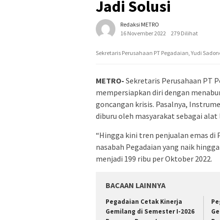
Jadi Solusi
Redaksi METRO
16 November 2022
279 Dilihat
Sekretaris Perusahaan PT Pegadaian, Yudi Sadon
METRO-
Sekretaris Perusahaan PT P
mempersiapkan diri dengan menabun
goncangan krisis. Pasalnya, Instrum
diburu oleh masyarakat sebagai alat l
“Hingga kini tren penjualan emas di
nasabah Pegadaian yang naik hingga 7
menjadi 199 ribu per Oktober 2022.
BACAAN LAINNYA
Pegadaian Cetak Kinerja
Pe
Gemilang di Semester I-2026
Ge