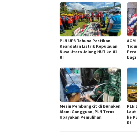
PLN UP3 Tahuna Pastikan
AGM 
Keandalan Listrik Kepulauan
Tidu
Nusa Utara Jelang HUT ke-81
Pera
RI
bagi
Mesin Pembangkit di Bunaken
PLN 
Alami Gangguan, PLN Terus
Laut 
Upayakan Pemulihan
ke P
RI