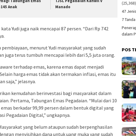
rbagi Tabungan Emas
TJSL Pegadaian Kanwil V
(25,368
-145 Anak
Manado
47 Jeni
7 Tanda
Penerap
 kata Yudi juga naik mencapai 87 persen. “Dari Rp 742
dalam P
ya.
 pembiayaan, menurut Yudi masyarakat yang sudah
POS T
juga terus tumbuh mencapai lebih dari 5,5 juta orang.
i aware terhadap emas, karena emas dapat menjadi
s. Selain harga emas tidak akan termakan inflasi, emas itu
an saja,” jelasnya.
ikan kemudahan berinvestasi bagi masyarakat dalam
aian. Pertama, Tabungan Emas Pegadaian. “Mulai dari 10
i emas berkadar 99,99 persen dalam bentuk digital yang
kasi Pegadaian Digital,” ungkapnya.
as. Masyarakat yang belum ataupun sudah berpenghasilan
dengan menyisihkan dana untuk uang muka yang sudah