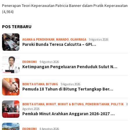
Penerapan Teori Keperawatan Patricia Banner dalam Pratik Keperawatan
(4,984)
POS TERBARU
AGAMA & PENDIDIKAN
,
MANADO
,
OLAHRAGA
9 Agustus 2026
Paroki Bunda Teresa Calcutta – GPI…
EKONOMI
9 Agustus 2026
Ketimpangan Pengeluaran Penduduk Sulut N…
BERITA UTAMA
,
BITUNG
9 Agustus 2026
Pemuda 18 Tahun di Bitung Tertangkap Ber…
BERITA UTAMA
,
MINUT
,
MINUT & BITUNG
,
PEMERINTAHAN
,
POLITIK
8
Agustus 2026
Pemkab Minut Arahkan Anggaran 2026-2027 …
EKONOMI
8 Agustus 2026