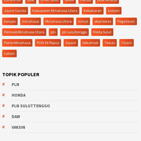
Joune Ganda
Kabupaten Minahasa Utara
Kebakaran
kodam
korupsi
minahasa
Minahasa Utara
minut
obat keras
Pegadaian
Pemkab Minahasa Utara
pln
pln suluttenggo
Polda Sulut
Polres Minahasa
PON XX Papua
Sajam
telkomsel
Tewas
Tikam
vaksin
TOPIK POPULER
PLN
HONDA
PLN SULUTTENGGO
DAW
VAKSIN