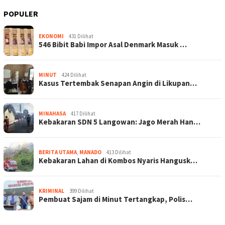
POPULER
EKONOMI
431 Dilihat
546 Bibit Babi Impor Asal Denmark Masuk …
MINUT
424 Dilihat
Kasus Tertembak Senapan Angin di Likupan…
MINAHASA
417 Dilihat
Kebakaran SDN 5 Langowan: Jago Merah Han…
BERITA UTAMA
,
MANADO
413 Dilihat
Kebakaran Lahan di Kombos Nyaris Hangusk…
KRIMINAL
399 Dilihat
Pembuat Sajam di Minut Tertangkap, Polis…