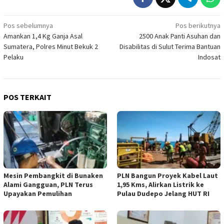
Navigasi
Pos sebelumnya
Pos berikutnya
Amankan 1,4 Kg Ganja Asal
2500 Anak Panti Asuhan dan
pos
Sumatera, Polres Minut Bekuk 2
Disabilitas di Sulut Terima Bantuan
Pelaku
Indosat
POS TERKAIT
Mesin Pembangkit di Bunaken
PLN Bangun Proyek Kabel Laut
Alami Gangguan, PLN Terus
1,95 Kms, Alirkan Listrik ke
Upayakan Pemulihan
Pulau Dudepo Jelang HUT RI