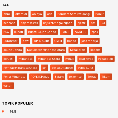
TAG
ahm
alfamidi
Aniaya
asn
Bandara Sam Ratulangi
Banjir
bencana
bpjamsostek
bpjs ketenagakerjaan
bpjstk
bps
BRI
BSG
bupati
Bupati Joune Ganda
Cabul
covid-19
cpns
Curanmor
daw
DPRD Sulut
GMIM
honda
jasa raharja
Joune Ganda
Kabupaten Minahasa Utara
Kebakaran
kodam
korupsi
minahasa
Minahasa Utara
minut
obat keras
Pegadaian
Pemkab Minahasa Utara
pln
pln suluttenggo
Polda Sulut
Polres Minahasa
PON XX Papua
Sajam
telkomsel
Tewas
Tikam
vaksin
TOPIK POPULER
PLN