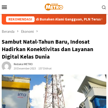
Loncat
Menu
ke
Mobile
konten
sin Pembangkit di Bunaken Alami Gangguan, PLN Terus Upayaka
REKOMENDASI
Beranda
Ekonomi
Sambut Natal-Tahun Baru, Indosat
Hadirkan Konektivitas dan Layanan
Digital Kelas Dunia
Redaksi METRO
20 Desember 2023
157 Dilihat