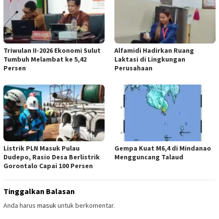
Triwulan II-2026 Ekonomi Sulut
Alfamidi Hadirkan Ruang
Tumbuh Melambat ke 5,42
Laktasi di Lingkungan
Persen
Perusahaan
Listrik PLN Masuk Pulau
Gempa Kuat M6,4 di Mindanao
Dudepo, Rasio Desa Berlistrik
Mengguncang Talaud
Gorontalo Capai 100 Persen
Tinggalkan Balasan
Anda harus
masuk
untuk berkomentar.