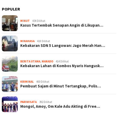
POPULER
MINUT
434 Dilihat
Kasus Tertembak Senapan Angin di Likupan…
MINAHASA
418 Dilihat
Kebakaran SDN 5 Langowan: Jago Merah Han…
BERITA UTAMA
,
MANADO
414 Dilihat
Kebakaran Lahan di Kombos Nyaris Hangusk…
KRIMINAL
400 Dilihat
Pembuat Sajam di Minut Tertangkap, Polis…
PARIWISATA
392 Dilihat
Mongol, Amoy, Om Kale Adu Akting di Free…