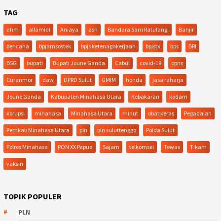
TAG
ahm
alfamidi
Aniaya
asn
Bandara Sam Ratulangi
Banjir
bencana
bpjamsostek
bpjs ketenagakerjaan
bpjstk
bps
BRI
BSG
bupati
Bupati Joune Ganda
Cabul
covid-19
cpns
Curanmor
daw
DPRD Sulut
GMIM
honda
jasa raharja
Joune Ganda
Kabupaten Minahasa Utara
Kebakaran
kodam
korupsi
minahasa
Minahasa Utara
minut
obat keras
Pegadaian
Pemkab Minahasa Utara
pln
pln suluttenggo
Polda Sulut
Polres Minahasa
PON XX Papua
Sajam
telkomsel
Tewas
Tikam
vaksin
TOPIK POPULER
PLN