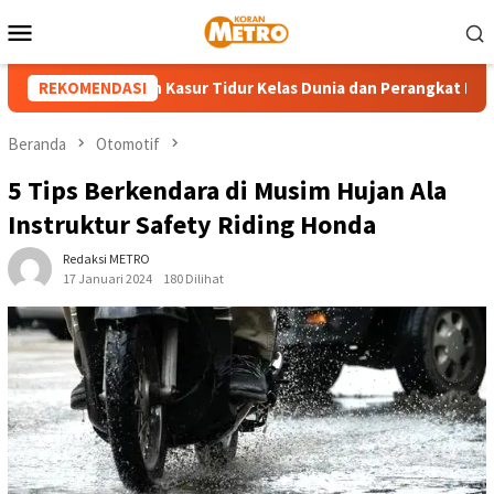
Loncat
Menu
ke
Mobile
konten
irkan Pilihan Kasur Tidur Kelas Dunia dan Perangkat Relaksasi 
REKOMENDASI
Beranda
Otomotif
5 Tips Berkendara di Musim Hujan Ala
Instruktur Safety Riding Honda
Redaksi METRO
17 Januari 2024
180 Dilihat