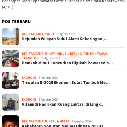
Penerapan Teori Keperawatan Patricia Banner dalam Pratik Keperawatan
(4,981)
POS TERBARU
BERITA UTAMA
,
SULUT
6 Agustus 2026
Sejumlah Wilayah Sulut Alami Kekeringan,…
BERITA UTAMA
,
MINUT
,
MINUT & BITUNG
,
PEMERINTAHAN
,
TEKNOLOGI
6 Agustus 2026
Pemkab Minut Luncurkan Digikab Powered b…
EKONOMI
6 Agustus 2026
Triwulan II-2026 Ekonomi Sulut Tumbuh Me…
EKONOMI
6 Agustus 2026
Alfamidi Hadirkan Ruang Laktasi di Lingk…
BERITA UTAMA
,
MINSEL & MITRA
6 Agustus 2026
Kebakaran Soputan Meluas Hingga 700 Ha, …