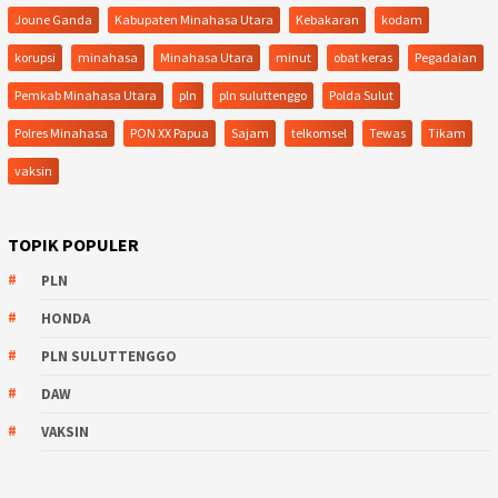
Joune Ganda
Kabupaten Minahasa Utara
Kebakaran
kodam
korupsi
minahasa
Minahasa Utara
minut
obat keras
Pegadaian
Pemkab Minahasa Utara
pln
pln suluttenggo
Polda Sulut
Polres Minahasa
PON XX Papua
Sajam
telkomsel
Tewas
Tikam
vaksin
TOPIK POPULER
PLN
HONDA
PLN SULUTTENGGO
DAW
VAKSIN