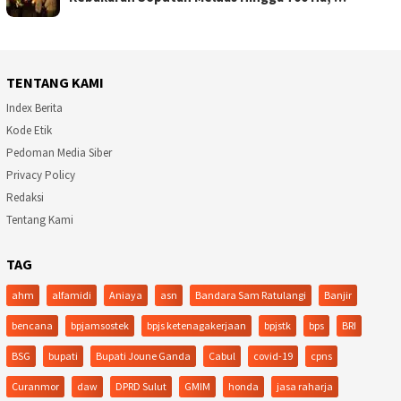
TENTANG KAMI
Index Berita
Kode Etik
Pedoman Media Siber
Privacy Policy
Redaksi
Tentang Kami
TAG
ahm
alfamidi
Aniaya
asn
Bandara Sam Ratulangi
Banjir
bencana
bpjamsostek
bpjs ketenagakerjaan
bpjstk
bps
BRI
BSG
bupati
Bupati Joune Ganda
Cabul
covid-19
cpns
Curanmor
daw
DPRD Sulut
GMIM
honda
jasa raharja