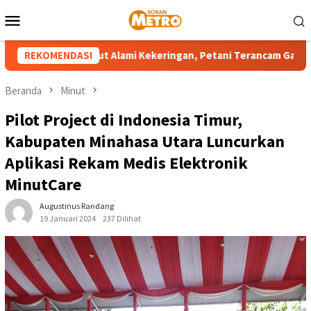
Loncat
Menu
ke
Mobile
konten
h Wilayah Sulut Alami Kekeringan, Petani Terancam Gagal Panen
REKOMENDASI
Beranda
Minut
Pilot Project di Indonesia Timur,
Kabupaten Minahasa Utara Luncurkan
Aplikasi Rekam Medis Elektronik
MinutCare
Augustinus Randang
19 Januari 2024
237 Dilihat