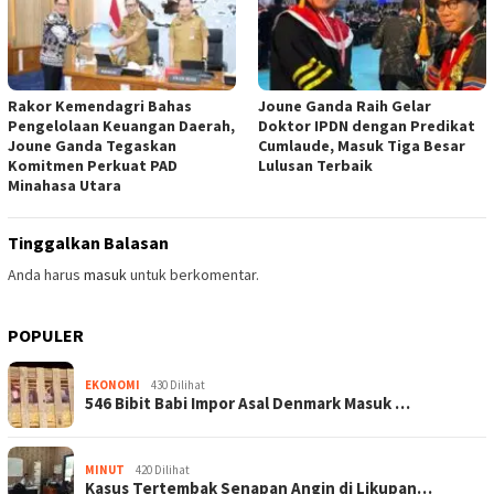
Rakor Kemendagri Bahas
Joune Ganda Raih Gelar
Pengelolaan Keuangan Daerah,
Doktor IPDN dengan Predikat
Joune Ganda Tegaskan
Cumlaude, Masuk Tiga Besar
Komitmen Perkuat PAD
Lulusan Terbaik
Minahasa Utara
Tinggalkan Balasan
Anda harus
masuk
untuk berkomentar.
POPULER
EKONOMI
430 Dilihat
546 Bibit Babi Impor Asal Denmark Masuk …
MINUT
420 Dilihat
Kasus Tertembak Senapan Angin di Likupan…