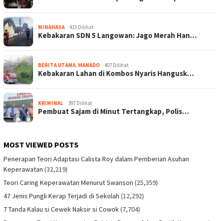
MINAHASA
415 Dilihat
Kebakaran SDN 5 Langowan: Jago Merah Han…
BERITA UTAMA
,
MANADO
407 Dilihat
Kebakaran Lahan di Kombos Nyaris Hangusk…
KRIMINAL
397 Dilihat
Pembuat Sajam di Minut Tertangkap, Polis…
MOST VIEWED POSTS
Penerapan Teori Adaptasi Calista Roy dalam Pemberian Asuhan
Keperawatan
(32,219)
Teori Caring Keperawatan Menurut Swanson
(25,359)
47 Jenis Pungli Kerap Terjadi di Sekolah
(12,292)
7 Tanda Kalau si Cewek Naksir si Cowok
(7,704)