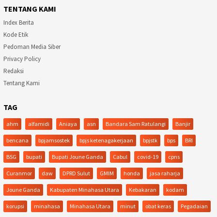
TENTANG KAMI
Index Berita
Kode Etik
Pedoman Media Siber
Privacy Policy
Redaksi
Tentang Kami
TAG
ahm
alfamidi
Aniaya
asn
Bandara Sam Ratulangi
Banjir
bencana
bpjamsostek
bpjs ketenagakerjaan
bpjstk
bps
BRI
BSG
bupati
Bupati Joune Ganda
Cabul
covid-19
cpns
Curanmor
daw
DPRD Sulut
GMIM
honda
jasa raharja
Joune Ganda
Kabupaten Minahasa Utara
Kebakaran
kodam
korupsi
minahasa
Minahasa Utara
minut
obat keras
Pegadaian