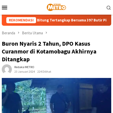
Loncat
Menu
ke
Mobile
konten
da 18 Tahun di Bitung Tertangkap Bersama 397 Butir Pil Obat Ker
REKOMENDASI
Beranda
Berita Utama
Buron Nyaris 2 Tahun, DPO Kasus
Curanmor di Kotamobagu Akhirnya
Ditangkap
Redaksi METRO
23 Januari 2024
224 Dilihat