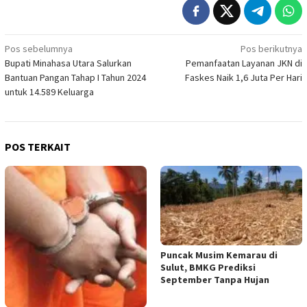
Navigasi
Pos sebelumnya
Pos berikutnya
Bupati Minahasa Utara Salurkan
Pemanfaatan Layanan JKN di
pos
Bantuan Pangan Tahap I Tahun 2024
Faskes Naik 1,6 Juta Per Hari
untuk 14.589 Keluarga
POS TERKAIT
Puncak Musim Kemarau di
Sulut, BMKG Prediksi
September Tanpa Hujan