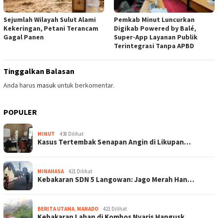
Sejumlah Wilayah Sulut Alami
Pemkab Minut Luncurkan
Kekeringan, Petani Terancam
Digikab Powered by Balé,
Gagal Panen
Super-App Layanan Publik
Terintegrasi Tanpa APBD
Tinggalkan Balasan
Anda harus
masuk
untuk berkomentar.
POPULER
MINUT
438 Dilihat
Kasus Tertembak Senapan Angin di Likupan…
MINAHASA
421 Dilihat
Kebakaran SDN 5 Langowan: Jago Merah Han…
BERITA UTAMA
,
MANADO
421 Dilihat
Kebakaran Lahan di Kombos Nyaris Hangusk…