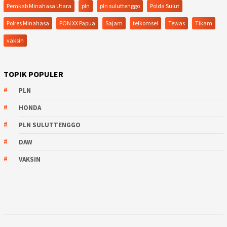
Pemkab Minahasa Utara
pln
pln suluttenggo
Polda Sulut
Polres Minahasa
PON XX Papua
Sajam
telkomsel
Tewas
Tikam
vaksin
TOPIK POPULER
PLN
HONDA
PLN SULUTTENGGO
DAW
VAKSIN