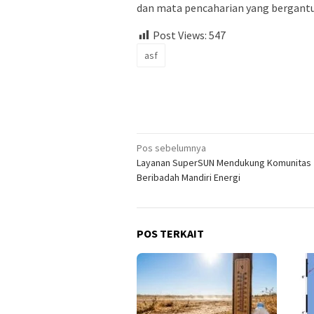
dan mata pencaharian yang bergant
Post Views:
547
asf
Navigasi
Pos sebelumnya
Layanan SuperSUN Mendukung Komunitas
pos
Beribadah Mandiri Energi
POS TERKAIT