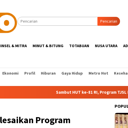
Pencarian
INSEL & MITRA
MINUT & BITUNG
TOTABUAN
NUSA UTARA
AD
Ekonomi
Profil
Hiburan
Gaya Hidup
Metro Hot
Keseha
Sambut HUT ke-81 RI, Program TJSL PLN Dorong Digit
POPU
elesaikan Program