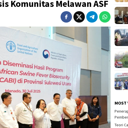
asis Komunitas Melawan ASF
MOST 
Penerap
Pember
Teori C