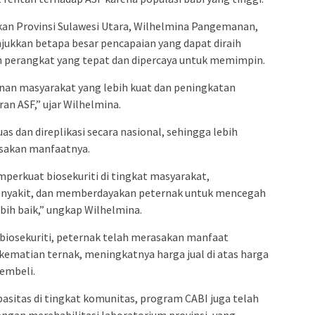
kan Provinsi Sulawesi Utara, Wilhelmina Pangemanan,
njukkan betapa besar pencapaian yang dapat diraih
an perangkat yang tepat dan dipercaya untuk memimpin.
nan masyarakat yang lebih kuat dan peningkatan
n ASF,” ujar Wilhelmina.
as dan direplikasi secara nasional, sehingga lebih
sakan manfaatnya.
perkuat biosekuriti di tingkat masyarakat,
enyakit, dan memberdayakan peternak untuk mencegah
ih baik,” ungkap Wilhelmina.
k biosekuriti, peternak telah merasakan manfaat
ematian ternak, meningkatnya harga jual di atas harga
embeli.
pasitas di tingkat komunitas, program CABI juga telah
ngan merehabilitasi laboratorium provinsi, yang