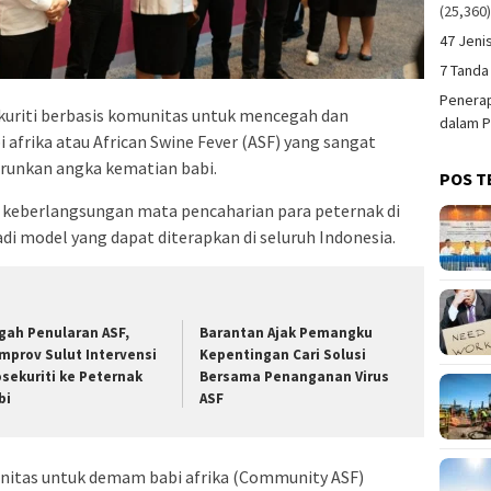
(25,360
47 Jeni
7 Tanda
Penerap
uriti berbasis komunitas untuk mencegah dan
dalam P
frika atau African Swine Fever (ASF) yang sangat
urunkan angka kematian babi.
POS T
 keberlangsungan mata pencaharian para peternak di
i model yang dapat diterapkan di seluruh Indonesia.
gah Penularan ASF,
Barantan Ajak Pemangku
mprov Sulut Intervensi
Kepentingan Cari Solusi
osekuriti ke Peternak
Bersama Penanganan Virus
bi
ASF
unitas untuk demam babi afrika (Community ASF)