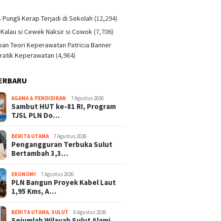
)
s Pungli Kerap Terjadi di Sekolah
(12,294)
 Kalau si Cewek Naksir si Cowok
(7,706)
an Teori Keperawatan Patricia Banner
ratik Keperawatan
(4,984)
ERBARU
AGAMA & PENDIDIKAN
7 Agustus 2026
Sambut HUT ke-81 RI, Program
TJSL PLN Do…
BERITA UTAMA
7 Agustus 2026
Pengangguran Terbuka Sulut
Bertambah 3,3…
EKONOMI
7 Agustus 2026
PLN Bangun Proyek Kabel Laut
1,95 Kms, A…
BERITA UTAMA
,
SULUT
6 Agustus 2026
Sejumlah Wilayah Sulut Alami