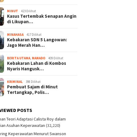
MINUT
423 Dilihat
Kasus Tertembak Senapan Angin
di Likupan…
MINAHASA
417 Dilihat
Kebakaran SDN 5 Langowan:
Jago Merah Han…
BERITA UTAMA
,
MANADO
409 Dilihat
Kebakaran Lahan di Kombos
Nyaris Hangusk…
KRIMINAL
398 Dilihat
Pembuat Sajam di Minut
Tertangkap, Polis…
VIEWED POSTS
an Teori Adaptasi Calista Roy dalam
ian Asuhan Keperawatan
(32,220)
aring Keperawatan Menurut Swanson