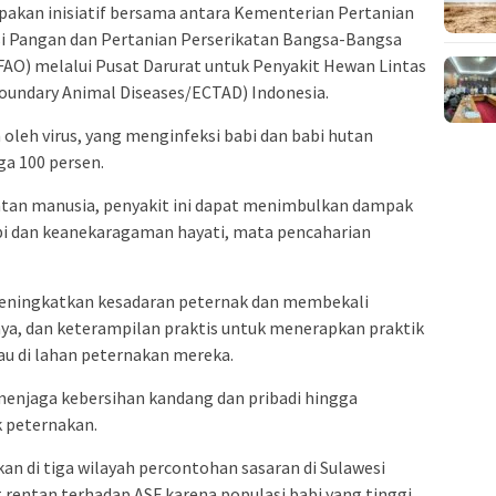
pakan inisiatif bersama antara Kementerian Pertanian
i Pangan dan Pertanian Perserikatan Bangsa-Bangsa
FAO) melalui Pusat Darurat untuk Penyakit Hewan Lintas
oundary Animal Diseases/ECTAD) Indonesia.
oleh virus, yang menginfeksi babi dan babi hutan
ga 100 persen.
tan manusia, penyakit ini dapat menimbulkan dampak
bi dan keanekaragaman hayati, mata pencaharian
meningkatkan kesadaran peternak dan membekali
ya, dan keterampilan praktis untuk menerapkan praktik
kau di lahan peternakan mereka.
enjaga kebersihan kandang dan pribadi hingga
 peternakan.
kan di tiga wilayah percontohan sasaran di Sulawesi
 rentan terhadap ASF karena populasi babi yang tinggi.