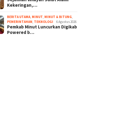
Kekeringan,…
BERITA UTAMA
,
MINUT
,
MINUT & BITUNG
,
PEMERINTAHAN
,
TEKNOLOGI
6 Agustus 2026
Pemkab Minut Luncurkan Digikab
Powered b…