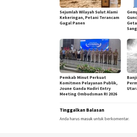
Sejumlah Wilayah Sulut Alami
Gemp
Kekeringan, Petani Terancam
Gunc
Gagal Panen
Geta
Sang
Pemkab Minut Perkuat
Banj
Komitmen Pelayanan Publik,
Perm
Joune Ganda Hadiri Entry
Utar
Meeting Ombudsman RI 2026
Tinggalkan Balasan
Anda harus
masuk
untuk berkomentar.