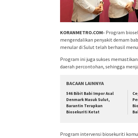
KORANMETRO.COM-
Program biosek
mengendalikan penyakit demam babi a
menular di Sulut telah berhasil men
Program ini juga sukses memastikan
daerah percontohan, sehingga menjad
BACAAN LAINNYA
546 Bibit Babi Impor Asal
Ce
Denmark Masuk Sulut,
Pe
Barantin Terapkan
Bi
Biosekuriti Ketat
Ba
Program intervensi biosekuriti kom