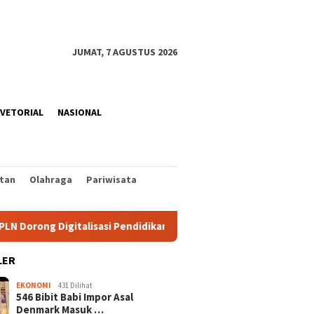
JUMAT, 7 AGUSTUS 2026
VETORIAL
NASIONAL
tan
Olahraga
Pariwisata
alisasi Pendidikan SMPN 1 Palu
Pengangguran Terbuka S
LER
EKONOMI
431 Dilihat
546 Bibit Babi Impor Asal
Denmark Masuk …