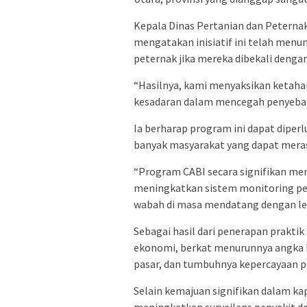
Kepala Dinas Pertanian dan Peterna
mengatakan inisiatif ini telah menu
peternak jika mereka dibekali deng
“Hasilnya, kami menyaksikan ketaha
kesadaran dalam mencegah penyebara
Ia berharap program ini dapat diperlu
banyak masyarakat yang dapat mera
“Program CABI secara signifikan mem
meningkatkan sistem monitoring p
wabah di masa mendatang dengan leb
Sebagai hasil dari penerapan prakti
ekonomi, berkat menurunnya angka k
pasar, dan tumbuhnya kepercayaan p
Selain kemajuan signifikan dalam ka
meningkatkan surveilans penyakit de