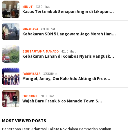
MINUT
437 Dilihat
Kasus Tertembak Senapan Angin di Likupan…
MINAHASA
421 Dilihat
Kebakaran SDN 5 Langowan: Jago Merah Han…
BERITA UTAMA
,
MANADO
421 Dilihat
Kebakaran Lahan di Kombos Nyaris Hangusk…
PARIWISATA
395 Dilihat
Mongol, Amoy, Om Kale Adu Akting di Free…
EKONOMI
391 Dilihat
Wajah Baru Frank & co Manado Town S…
MOST VIEWED POSTS
Penerapan Teori Adaptasi Calista Roy dalam Pemberian Asuhan