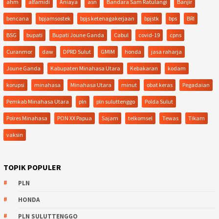
ahm
alfamidi
Aniaya
asn
Bandara Sam Ratulangi
Banjir
bencana
bpjamsostek
bpjs ketenagakerjaan
bpjstk
bps
BRI
BSG
bupati
Bupati Joune Ganda
Cabul
covid-19
cpns
Curanmor
daw
DPRD Sulut
GMIM
honda
jasa raharja
Joune Ganda
Kabupaten Minahasa Utara
Kebakaran
kodam
korupsi
minahasa
Minahasa Utara
minut
obat keras
Pegadaian
Pemkab Minahasa Utara
pln
pln suluttenggo
Polda Sulut
Polres Minahasa
PON XX Papua
Sajam
telkomsel
Tewas
Tikam
vaksin
TOPIK POPULER
PLN
HONDA
PLN SULUTTENGGO