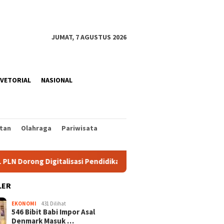
JUMAT, 7 AGUSTUS 2026
VETORIAL
NASIONAL
tan
Olahraga
Pariwisata
 Digitalisasi Pendidikan SMPN 1 Palu
PLN Bangun Proyek 
LER
EKONOMI
431 Dilihat
546 Bibit Babi Impor Asal
Denmark Masuk …