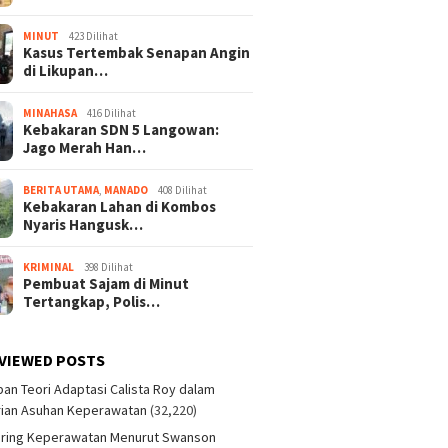
MINUT
423 Dilihat
Kasus Tertembak Senapan Angin
di Likupan…
MINAHASA
416 Dilihat
Kebakaran SDN 5 Langowan:
Jago Merah Han…
BERITA UTAMA
,
MANADO
408 Dilihat
Kebakaran Lahan di Kombos
Nyaris Hangusk…
KRIMINAL
398 Dilihat
Pembuat Sajam di Minut
Tertangkap, Polis…
VIEWED POSTS
an Teori Adaptasi Calista Roy dalam
ian Asuhan Keperawatan
(32,220)
aring Keperawatan Menurut Swanson