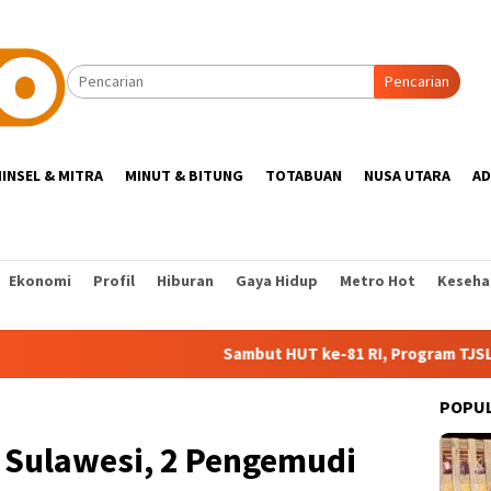
Pencarian
INSEL & MITRA
MINUT & BITUNG
TOTABUAN
NUSA UTARA
AD
Ekonomi
Profil
Hiburan
Gaya Hidup
Metro Hot
Keseha
Sambut HUT ke-81 RI, Program TJSL PLN Dorong
POPU
 Sulawesi, 2 Pengemudi