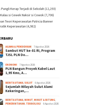
)
s Pungli Kerap Terjadi di Sekolah
(12,293)
 Kalau si Cewek Naksir si Cowok
(7,706)
an Teori Keperawatan Patricia Banner
ratik Keperawatan
(4,982)
ERBARU
AGAMA & PENDIDIKAN
7 Agustus 2026
Sambut HUT ke-81 RI, Program
TJSL PLN Do…
EKONOMI
7 Agustus 2026
PLN Bangun Proyek Kabel Laut
1,95 Kms, A…
BERITA UTAMA
,
SULUT
6 Agustus 2026
Sejumlah Wilayah Sulut Alami
Kekeringan,…
BERITA UTAMA
,
MINUT
,
MINUT & BITUNG
,
PEMERINTAHAN
,
TEKNOLOGI
6 Agustus 2026