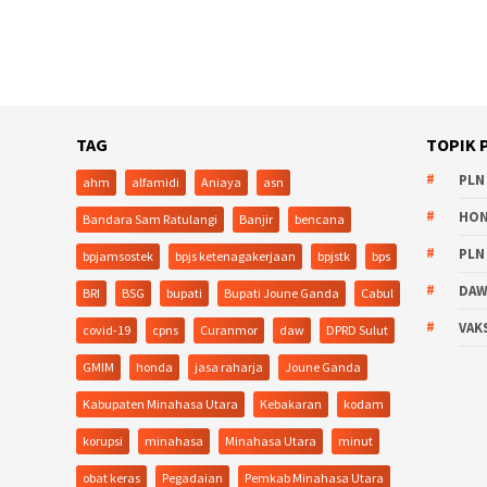
TAG
TOPIK 
PLN
ahm
alfamidi
Aniaya
asn
HO
Bandara Sam Ratulangi
Banjir
bencana
PLN
bpjamsostek
bpjs ketenagakerjaan
bpjstk
bps
DA
BRI
BSG
bupati
Bupati Joune Ganda
Cabul
VAK
covid-19
cpns
Curanmor
daw
DPRD Sulut
GMIM
honda
jasa raharja
Joune Ganda
Kabupaten Minahasa Utara
Kebakaran
kodam
korupsi
minahasa
Minahasa Utara
minut
obat keras
Pegadaian
Pemkab Minahasa Utara