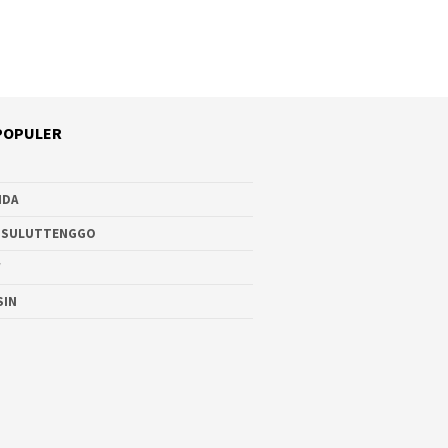
POPULER
NDA
 SULUTTENGGO
W
SIN