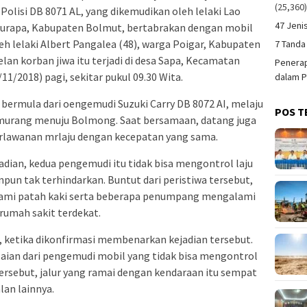
(25,360
Polisi DB 8071 AL, yang dikemudikan oleh lelaki Lao
47 Jeni
turapa, Kabupaten Bolmut, bertabrakan dengan mobil
eh lelaki Albert Pangalea (48), warga Poigar, Kabupaten
7 Tanda
an korban jiwa itu terjadi di desa Sapa, Kecamatan
Penerap
1/2018) pagi, sekitar pukul 09.30 Wita.
dalam P
 bermula dari oengemudi Suzuki Carry DB 8072 AI, melaju
POS T
Amurang menuju Bolmong. Saat bersamaan, datang juga
erlawanan mrlaju dengan kecepatan yang sama.
jadian, kedua pengemudi itu tidak bisa mengontrol laju
un tak terhindarkan. Buntut dari peristiwa tersebut,
ami patah kaki serta beberapa penumpang mengalami
 rumah sakit terdekat.
ketika dikonfirmasi membenarkan kejadian tersebut.
alaian dari pengemudi mobil yang tidak bisa mengontrol
tersebut, jalur yang ramai dengan kendaraan itu sempat
an lainnya.