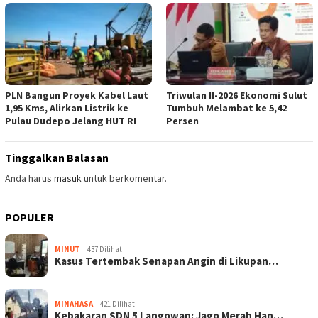
PLN Bangun Proyek Kabel Laut
Triwulan II-2026 Ekonomi Sulut
1,95 Kms, Alirkan Listrik ke
Tumbuh Melambat ke 5,42
Pulau Dudepo Jelang HUT RI
Persen
Tinggalkan Balasan
Anda harus
masuk
untuk berkomentar.
POPULER
MINUT
437 Dilihat
Kasus Tertembak Senapan Angin di Likupan…
MINAHASA
421 Dilihat
Kebakaran SDN 5 Langowan: Jago Merah Han…