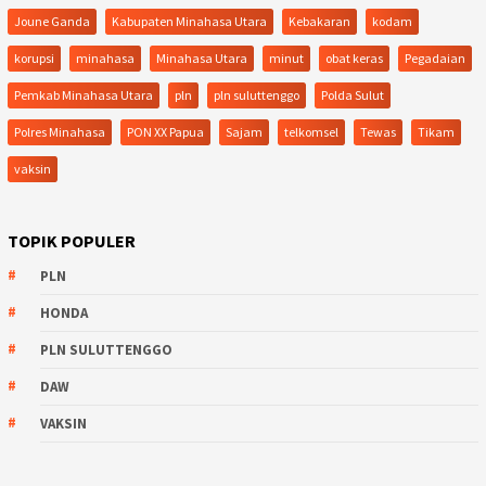
Joune Ganda
Kabupaten Minahasa Utara
Kebakaran
kodam
korupsi
minahasa
Minahasa Utara
minut
obat keras
Pegadaian
Pemkab Minahasa Utara
pln
pln suluttenggo
Polda Sulut
Polres Minahasa
PON XX Papua
Sajam
telkomsel
Tewas
Tikam
vaksin
TOPIK POPULER
PLN
HONDA
PLN SULUTTENGGO
DAW
VAKSIN