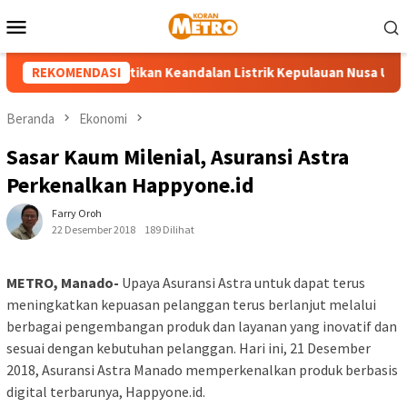
Loncat
Menu
ke
Mobile
konten
P3 Tahuna Pastikan Keandalan Listrik Kepulauan Nusa Utara Jela
REKOMENDASI
Beranda
Ekonomi
Sasar Kaum Milenial, Asuransi Astra
Perkenalkan Happyone.id
Farry Oroh
22 Desember 2018
189 Dilihat
METRO, Manado-
Upaya Asuransi Astra untuk dapat terus
meningkatkan kepuasan pelanggan terus berlanjut melalui
berbagai pengembangan produk dan layanan yang inovatif dan
sesuai dengan kebutuhan pelanggan. Hari ini, 21 Desember
2018, Asuransi Astra Manado memperkenalkan produk berbasis
digital terbarunya, Happyone.id.