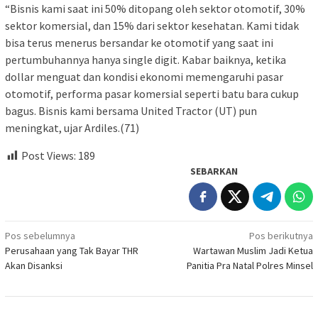
“Bisnis kami saat ini 50% ditopang oleh sektor otomotif, 30%
sektor komersial, dan 15% dari sektor kesehatan. Kami tidak
bisa terus menerus bersandar ke otomotif yang saat ini
pertumbuhannya hanya single digit. Kabar baiknya, ketika
dollar menguat dan kondisi ekonomi memengaruhi pasar
otomotif, performa pasar komersial seperti batu bara cukup
bagus. Bisnis kami bersama United Tractor (UT) pun
meningkat, ujar Ardiles.(71)
Post Views:
189
SEBARKAN
Navigasi
Pos sebelumnya
Pos berikutnya
Perusahaan yang Tak Bayar THR
Wartawan Muslim Jadi Ketua
pos
Akan Disanksi
Panitia Pra Natal Polres Minsel