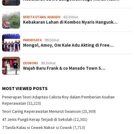
BERITA UTAMA
,
MANADO
421 Dilihat
Kebakaran Lahan di Kombos Nyaris Hangusk…
PARIWISATA
395 Dilihat
Mongol, Amoy, Om Kale Adu Akting di Free…
EKONOMI
391 Dilihat
Wajah Baru Frank & co Manado Town S…
MOST VIEWED POSTS
Penerapan Teori Adaptasi Calista Roy dalam Pemberian Asuhan
Keperawatan
(32,223)
Teori Caring Keperawatan Menurut Swanson
(25,369)
47 Jenis Pungli Kerap Terjadi di Sekolah
(12,301)
7 Tanda Kalau si Cewek Naksir si Cowok
(7,713)