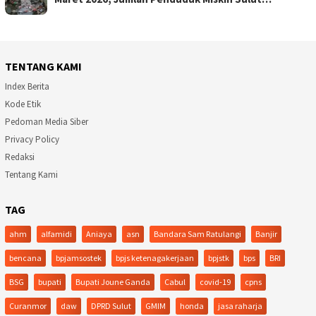
TENTANG KAMI
Index Berita
Kode Etik
Pedoman Media Siber
Privacy Policy
Redaksi
Tentang Kami
TAG
ahm
alfamidi
Aniaya
asn
Bandara Sam Ratulangi
Banjir
bencana
bpjamsostek
bpjs ketenagakerjaan
bpjstk
bps
BRI
BSG
bupati
Bupati Joune Ganda
Cabul
covid-19
cpns
Curanmor
daw
DPRD Sulut
GMIM
honda
jasa raharja