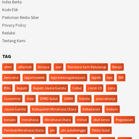
Index Berita
Kode Etik
Pedoman Media Siber
Privacy Policy
Redaksi
Tentang Kami
TAG
ahm
alfamidi
Aniaya
asn
Bandara Sam Ratulangi
Banjir
bencana
bpjamsostek
bpjs ketenagakerjaan
bpjstk
bps
BRI
BSG
bupati
Bupati Joune Ganda
Cabul
covid-19
cpns
Curanmor
daw
DPRD Sulut
GMIM
honda
jasa raharja
Joune Ganda
Kabupaten Minahasa Utara
Kebakaran
kodam
korupsi
minahasa
Minahasa Utara
minut
obat keras
Pegadaian
Pemkab Minahasa Utara
pln
pln suluttenggo
Polda Sulut