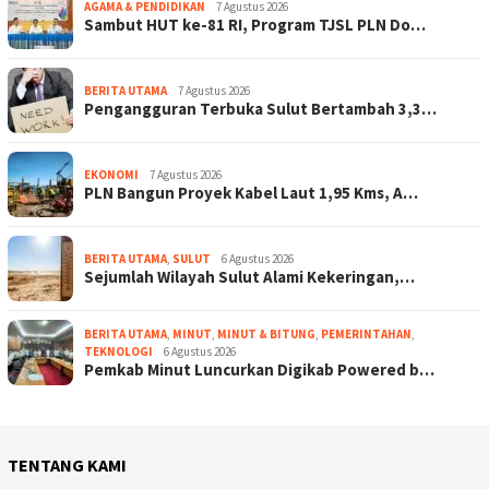
AGAMA & PENDIDIKAN
7 Agustus 2026
Sambut HUT ke-81 RI, Program TJSL PLN Do…
BERITA UTAMA
7 Agustus 2026
Pengangguran Terbuka Sulut Bertambah 3,3…
EKONOMI
7 Agustus 2026
PLN Bangun Proyek Kabel Laut 1,95 Kms, A…
BERITA UTAMA
,
SULUT
6 Agustus 2026
Sejumlah Wilayah Sulut Alami Kekeringan,…
BERITA UTAMA
,
MINUT
,
MINUT & BITUNG
,
PEMERINTAHAN
,
TEKNOLOGI
6 Agustus 2026
Pemkab Minut Luncurkan Digikab Powered b…
TENTANG KAMI