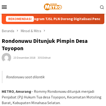
Loncat
Menu
ke
Mobile
konten
T ke-81 RI, Program TJSL PLN Dorong Digitalisasi Pendidikan SM
REKOMENDASI
Beranda
Minsel & Mitra
Rondonuwu Ditunjuk Pimpin Desa
Toyopon
23 Desember 2018
335 Dilihat
Rondonuwu saat dilantik
METRO
,
Amurang
– Rommy Rondonuwu ditunjuk menjadi
Penjabat (Pj) Hukum Tua desa Toyopon, Kecamatan Motoling
Barat, Kabupaten Minahasa Selatan.