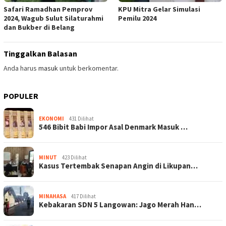
Safari Ramadhan Pemprov
KPU Mitra Gelar Simulasi
2024, Wagub Sulut Silaturahmi
Pemilu 2024
dan Bukber di Belang
Tinggalkan Balasan
Anda harus
masuk
untuk berkomentar.
POPULER
EKONOMI
431 Dilihat
546 Bibit Babi Impor Asal Denmark Masuk …
MINUT
423 Dilihat
Kasus Tertembak Senapan Angin di Likupan…
MINAHASA
417 Dilihat
Kebakaran SDN 5 Langowan: Jago Merah Han…