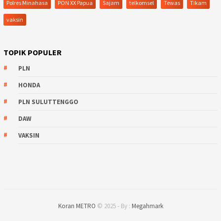
Polres Minahasa
PON XX Papua
Sajam
telkomsel
Tewas
Tikam
vaksin
TOPIK POPULER
PLN
HONDA
PLN SULUTTENGGO
DAW
VAKSIN
Koran METRO
© 2025 - By :
Megahmark