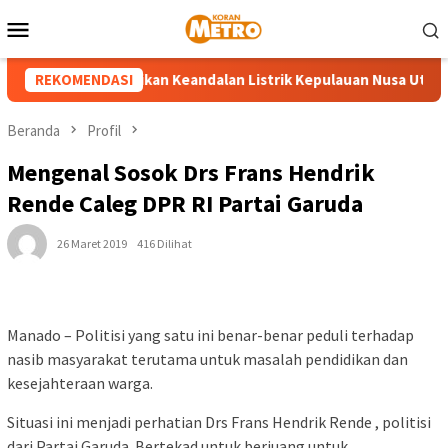
Loncat
Menu
ke
Mobile
konten
P3 Tahuna Pastikan Keandalan Listrik Kepulauan Nusa Utara Jela
REKOMENDASI
Beranda
Profil
Mengenal Sosok Drs Frans Hendrik
Rende Caleg DPR RI Partai Garuda
26 Maret 2019
416 Dilihat
Manado – Politisi yang satu ini benar-benar peduli terhadap
nasib masyarakat terutama untuk masalah pendidikan dan
kesejahteraan warga.
Situasi ini menjadi perhatian Drs Frans Hendrik Rende , politisi
dari Partai Garuda. Bertekad untuk berjuang untuk