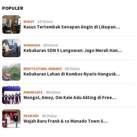
POPULER
MINUT
437 Dilihat
Kasus Tertembak Senapan Angin di Likupan…
MINAHASA
419 Dilihat
Kebakaran SDN 5 Langowan: Jago Merah Han…
BERITA UTAMA
,
MANADO
418 Dilihat
Kebakaran Lahan di Kombos Nyaris Hangusk…
PARIWISATA
395 Dilihat
Mongol, Amoy, Om Kale Adu Akting di Free…
EKONOMI
391 Dilihat
Wajah Baru Frank & co Manado Town S…