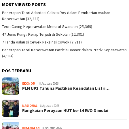
MOST VIEWED POSTS
Penerapan Teori Adaptasi Calista Roy dalam Pemberian Asuhan
Keperawatan
(32,222)
Teori Caring Keperawatan Menurut Swanson
(25,369)
47 Jenis Pungli Kerap Terjadi di Sekolah
(12,301)
7 Tanda Kalau si Cewek Naksir si Cowok
(7,711)
Penerapan Teori Keperawatan Patricia Banner dalam Pratik Keperawatan
(4,984)
POS TERBARU
EKONOMI
8 Agustus 2026
PLN UP3 Tahuna Pastikan Keandalan Listri…
NASIONAL
8 Agustus 2026
Rangkaian Perayaan HUT ke-14 IWO Dimulai
KESEHATAN
8 Agustus 2026