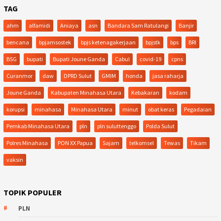
TAG
ahm
alfamidi
Aniaya
asn
Bandara Sam Ratulangi
Banjir
bencana
bpjamsostek
bpjs ketenagakerjaan
bpjstk
bps
BRI
BSG
bupati
Bupati Joune Ganda
Cabul
covid-19
cpns
Curanmor
daw
DPRD Sulut
GMIM
honda
jasa raharja
Joune Ganda
Kabupaten Minahasa Utara
Kebakaran
kodam
korupsi
minahasa
Minahasa Utara
minut
obat keras
Pegadaian
Pemkab Minahasa Utara
pln
pln suluttenggo
Polda Sulut
Polres Minahasa
PON XX Papua
Sajam
telkomsel
Tewas
Tikam
vaksin
TOPIK POPULER
PLN