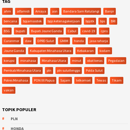
TAG
ahm
alfamidi
Aniaya
asn
Bandara Sam Ratulangi
Banjir
bencana
bpjamsostek
bpjs ketenagakerjaan
bpjstk
bps
BRI
BSG
bupati
Bupati Joune Ganda
Cabul
covid-19
cpns
Curanmor
daw
DPRD Sulut
GMIM
honda
jasa raharja
Joune Ganda
Kabupaten Minahasa Utara
Kebakaran
kodam
korupsi
minahasa
Minahasa Utara
minut
obat keras
Pegadaian
Pemkab Minahasa Utara
pln
pln suluttenggo
Polda Sulut
Polres Minahasa
PON XX Papua
Sajam
telkomsel
Tewas
Tikam
vaksin
TOPIK POPULER
PLN
HONDA