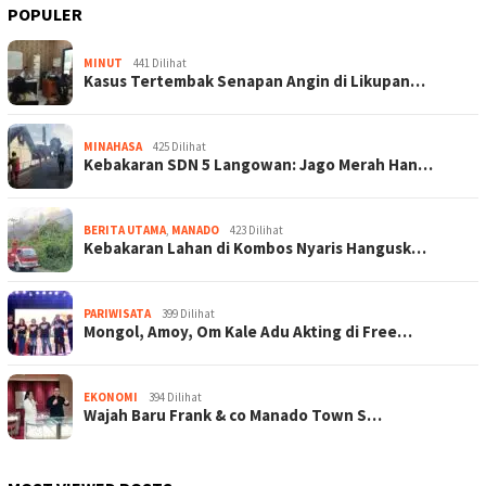
POPULER
MINUT
441 Dilihat
Kasus Tertembak Senapan Angin di Likupan…
MINAHASA
425 Dilihat
Kebakaran SDN 5 Langowan: Jago Merah Han…
BERITA UTAMA
,
MANADO
423 Dilihat
Kebakaran Lahan di Kombos Nyaris Hangusk…
PARIWISATA
399 Dilihat
Mongol, Amoy, Om Kale Adu Akting di Free…
EKONOMI
394 Dilihat
Wajah Baru Frank & co Manado Town S…