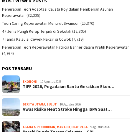
MOST VIEWED POSTS
Penerapan Teori Adaptasi Calista Roy dalam Pemberian Asuhan
Keperawatan
(32,225)
Teori Caring Keperawatan Menurut Swanson
(25,370)
47 Jenis Pungli Kerap Terjadi di Sekolah
(12,305)
7 Tanda Kalau si Cewek Naksir si Cowok
(7,719)
Penerapan Teori Keperawatan Patricia Banner dalam Pratik Keperawatan
(4,984)
POS TERBARU
EKONOMI
10 Agustus 2026
TIFF 2026, Pegadaian Bantu Gerakkan Ekon…
BERITA UTAMA
,
SULUT
10 Agustus 2026
Awas Risiko Heat Stroke Hingga ISPA Saat…
AGAMA & PENDIDIKAN
,
MANADO
,
OLAHRAGA
9 Agustus 2026
Paroki Bunda Teresa Calcutta – GPI…