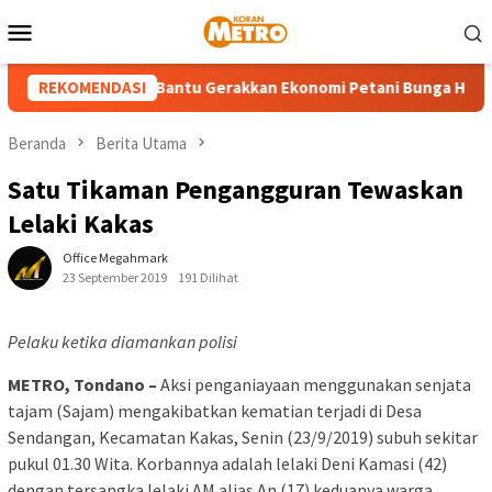
Loncat
Menu
ke
Mobile
konten
026, Pegadaian Bantu Gerakkan Ekonomi Petani Bunga Hingga Sek
REKOMENDASI
Beranda
Berita Utama
Satu Tikaman Pengangguran Tewaskan
Lelaki Kakas
Office Megahmark
23 September 2019
191 Dilihat
Pelaku ketika diamankan polisi
METRO, Tondano –
Aksi penganiayaan menggunakan senjata
tajam (Sajam) mengakibatkan kematian terjadi di Desa
Sendangan, Kecamatan Kakas, Senin (23/9/2019) subuh sekitar
pukul 01.30 Wita. Korbannya adalah lelaki Deni Kamasi (42)
dengan tersangka lelaki AM alias An (17) keduanya warga