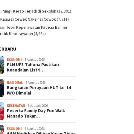
)
s Pungli Kerap Terjadi di Sekolah
(12,301)
 Kalau si Cewek Naksir si Cowok
(7,711)
an Teori Keperawatan Patricia Banner
ratik Keperawatan
(4,984)
ERBARU
EKONOMI
8 Agustus 2026
PLN UP3 Tahuna Pastikan
Keandalan Listri…
NASIONAL
8 Agustus 2026
Rangkaian Perayaan HUT ke-14
IWO Dimulai
KESEHATAN
8 Agustus 2026
Peserta Family Day Fun Walk
Manado Tukar…
EKONOMI
8 Agustus 2026
AGM Hadirkan Pilihan Kasur Tidur