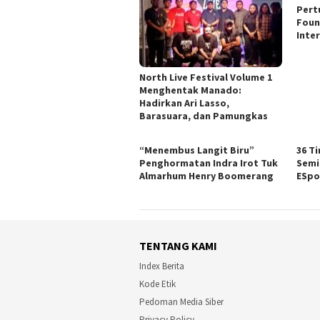
Pert
Foun
Inte
North Live Festival Volume 1
Menghentak Manado:
Hadirkan Ari Lasso,
Barasuara, dan Pamungkas
“Menembus Langit Biru”
36 T
Penghormatan Indra Irot Tuk
Semi
Almarhum Henry Boomerang
ESpo
TENTANG KAMI
Index Berita
Kode Etik
Pedoman Media Siber
Privacy Policy