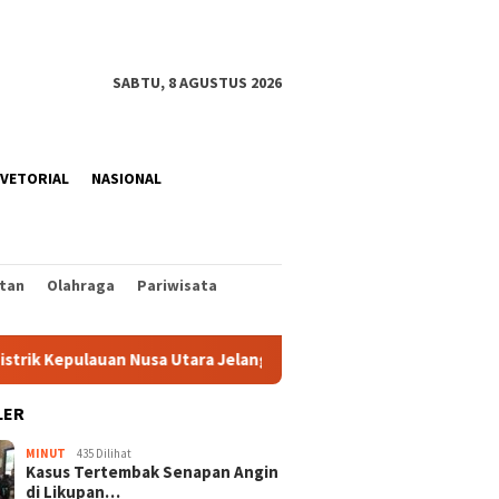
SABTU, 8 AGUSTUS 2026
VETORIAL
NASIONAL
tan
Olahraga
Pariwisata
pulauan Nusa Utara Jelang HUT ke-81 RI
Rangkaian Peray
LER
MINUT
435 Dilihat
Kasus Tertembak Senapan Angin
di Likupan…