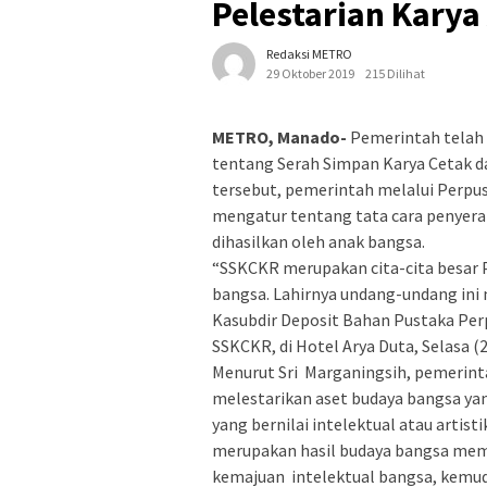
Pelestarian Kary
Redaksi METRO
29 Oktober 2019
215 Dilihat
METRO, Manado-
Pemerintah telah
tentang Serah Simpan Karya Cetak 
tersebut, pemerintah melalui Perpu
mengatur tentang tata cara penyera
dihasilkan oleh anak bangsa.
“SSKCKR merupakan cita-cita besar 
bangsa. Lahirnya undang-undang ini
Kasubdir Deposit Bahan Pustaka Perp
SSKCKR, di Hotel Arya Duta, Selasa (
Menurut Sri Marganingsih, pemerint
melestarikan aset budaya bangsa ya
yang bernilai intelektual atau artist
merupakan hasil budaya bangsa memil
kemajuan intelektual bangsa, kemudi