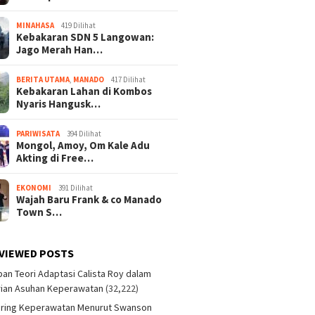
MINAHASA
419 Dilihat
Kebakaran SDN 5 Langowan:
Jago Merah Han…
BERITA UTAMA
,
MANADO
417 Dilihat
Kebakaran Lahan di Kombos
Nyaris Hangusk…
PARIWISATA
394 Dilihat
Mongol, Amoy, Om Kale Adu
Akting di Free…
EKONOMI
391 Dilihat
Wajah Baru Frank & co Manado
Town S…
VIEWED POSTS
an Teori Adaptasi Calista Roy dalam
ian Asuhan Keperawatan
(32,222)
aring Keperawatan Menurut Swanson