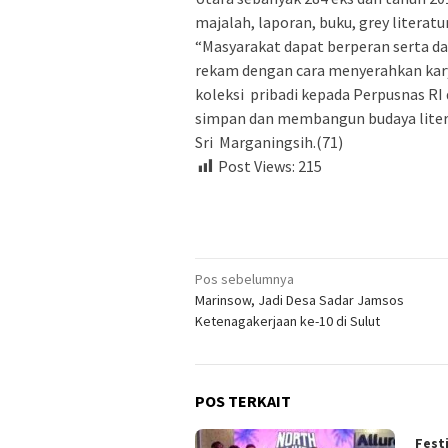
majalah, laporan, buku, grey literatur
“Masyarakat dapat berperan serta d
rekam dengan cara menyerahkan kary
koleksi pribadi kepada Perpusnas RI 
simpan dan membangun budaya litera
Sri Marganingsih.(71)
Post Views:
215
Navigasi
Pos sebelumnya
Marinsow, Jadi Desa Sadar Jamsos
pos
Ketenagakerjaan ke-10 di Sulut
POS TERKAIT
Fest