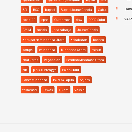
DA
BRI
BSG
bupati
Bupati Joune Ganda
Cabul
VAK
covid-19
cpns
Curanmor
daw
DPRD Sulut
GMIM
honda
jasa raharja
Joune Ganda
Kabupaten Minahasa Utara
Kebakaran
kodam
korupsi
minahasa
Minahasa Utara
minut
obat keras
Pegadaian
Pemkab Minahasa Utara
pln
pln suluttenggo
Polda Sulut
Polres Minahasa
PON XX Papua
Sajam
telkomsel
Tewas
Tikam
vaksin