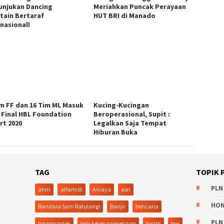
unjukan Dancing
Meriahkan Puncak Perayaan
tain Bertaraf
HUT BRI di Manado
rnasional!
im FF dan 16 Tim ML Masuk
Kucing-Kucingan
 Final HBL Foundation
Beroperasional, Supit :
rt 2020
Legalkan Saja Tempat
Hiburan Buka
TAG
TOPIK 
PLN
ahm
alfamidi
Aniaya
asn
HO
Bandara Sam Ratulangi
Banjir
bencana
PLN
bpjamsostek
bpjs ketenagakerjaan
bpjstk
bps