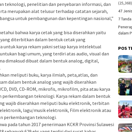
(25,368
teknologi, penelitian dan penyebaran informasi, dan
47 Jeni
erta merupakan alat telusur terhadap catatan sejarah,
 bangsa untuk pembangunan dan kepentingan nasional,”
7 Tanda
Penerap
iketahui bahwa karya cetak yang bisa diserahkan yaitu
dalam P
ik yang diterbitkan dalam bentuk cetak yang
untuk karya rekam yakni setiap karya intelektual
POS T
runtukan bagi umum, yang terdiri atas audio, visual dan
na dimaksud dibuat dalam bentuk analog, digital,
.
hkan meliputi buku, karya ilmiah, peta,atlas, dan
ekam dalam bentuk analog yang wajib diserahkan
VCD, DVD, CD-ROM, mikrofis, mikrofilm, pita atau karya
gan perkembangan teknologi. Karya rekam dalam bentuk
ng wajib diserahkan meliputi buku elektronik, terbitan
 elektronik, lagu/musik elektronik, Film elektronik atau
gan perkembangan teknologi.
bahwa pada tahun 2017 penerimaan KCKR Provinsi Sulawesi
 sebanyak 629 eks yang terdiri dari surat kabar,