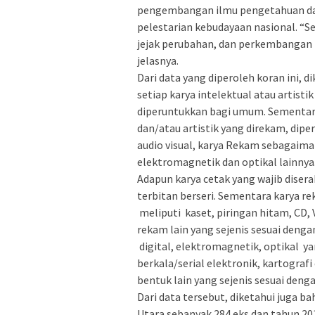
pengembangan ilmu pengetahuan dan 
pelestarian kebudayaan nasional. “S
jejak perubahan, dan perkembangan
jelasnya.
Dari data yang diperoleh koran ini, d
setiap karya intelektual atau artist
diperuntukkan bagi umum. Sementara 
dan/atau artistik yang direkam, dipe
audio visual, karya Rekam sebagaima
elektromagnetik dan optikal lainnya
Adapun karya cetak yang wajib disera
terbitan berseri. Sementara karya r
meliputi kaset, piringan hitam, CD, 
rekam lain yang sejenis sesuai den
digital, elektromagnetik, optikal ya
berkala/serial elektronik, kartografi
bentuk lain yang sejenis sesuai den
Dari data tersebut, diketahui juga 
Utara sebanyak 284 eks dan tahun 2018