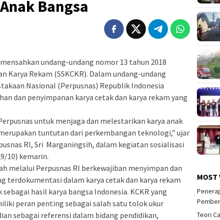
a Anak Bangsa
 mensahkan undang-undang nomor 13 tahun 2018
dan Karya Rekam (SSKCKR). Dalam undang-undang
stakaan Nasional (Perpusnas) Republik Indonesia
han dan penyimpanan karya cetak dan karya rekam yang
Perpusnas untuk menjaga dan melestarikan karya anak
 merupakan tuntutan dari perkembangan teknologi,” ujar
usnas RI, Sri Marganingsih, dalam kegiatan sosialisasi
29/10) kemarin.
ah melalui Perpusnas RI berkewajiban menyimpan dan
MOST 
ng terdokumentasi dalam karya cetak dan karya rekam
Penerap
ik sebagai hasil karya bangsa Indonesia. KCKR yang
Pember
iki peran penting sebagai salah satu tolok ukur
Teori C
an sebagai referensi dalam bidang pendidikan,