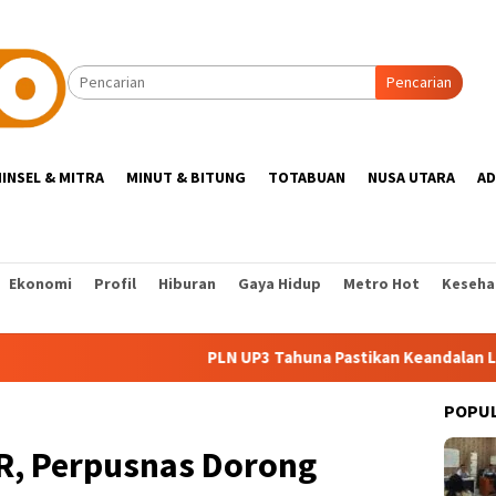
Pencarian
INSEL & MITRA
MINUT & BITUNG
TOTABUAN
NUSA UTARA
AD
Ekonomi
Profil
Hiburan
Gaya Hidup
Metro Hot
Keseha
PLN UP3 Tahuna Pastikan Keandalan Listrik Ke
POPU
KR, Perpusnas Dorong