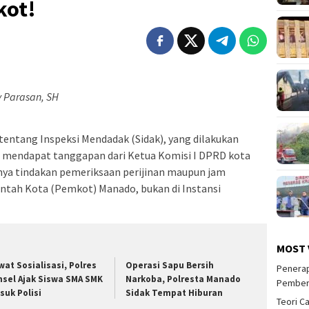
kot!
 Parasan, SH
tentang Inspeksi Mendadak (Sidak), yang dilakukan
lu mendapat tanggapan dari Ketua Komisi I DPRD kota
ya tindakan pemeriksaan perijinan maupun jam
intah Kota (Pemkot) Manado, bukan di Instansi
MOST 
wat Sosialisasi, Polres
Operasi Sapu Bersih
Penerap
nsel Ajak Siswa SMA SMK
Narkoba, Polresta Manado
Pember
suk Polisi
Sidak Tempat Hiburan
Teori C