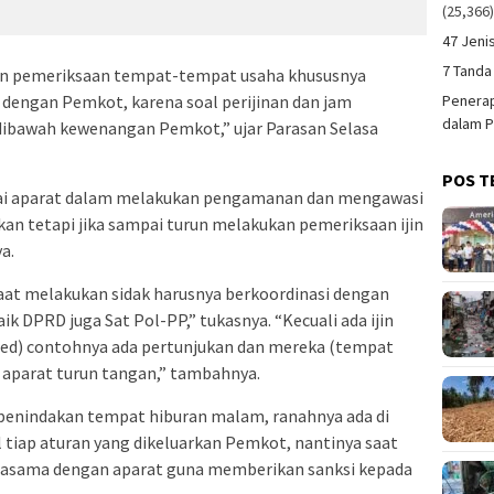
(25,366
47 Jeni
7 Tanda
kan pemeriksaan tempat-tempat usaha khususnya
 dengan Pemkot, karena soal perijinan dan jam
Penerap
dalam P
 dibawah kewenangan Pemkot,” ujar Parasan Selasa
POS T
gai aparat dalam melakukan pengamanan dan mengawasi
an tetapi jika sampai turun melakukan pemeriksaan ijin
a.
n saat melakukan sidak harusnya berkoordinasi dengan
k DPRD juga Sat Pol-PP,” tukasnya. “Kecuali ada ijin
 red) contohnya ada pertunjukan dan mereka (tempat
n aparat turun tangan,” tambahnya.
penindakan tempat hiburan malam, ranahnya ada di
tiap aturan yang dikeluarkan Pemkot, nantinya saat
rjasama dengan aparat guna memberikan sanksi kepada