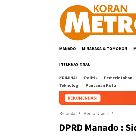
Loncat
ke
konten
MANADO
MINAHASA & TOMOHON
M
INTERNASIONAL
KRIMINAL
Politik
Pemerintahan
Teknologi
Pantauan Kota
REKOMENDASI
Beranda
Berita Utama
DPRD Manado : Si