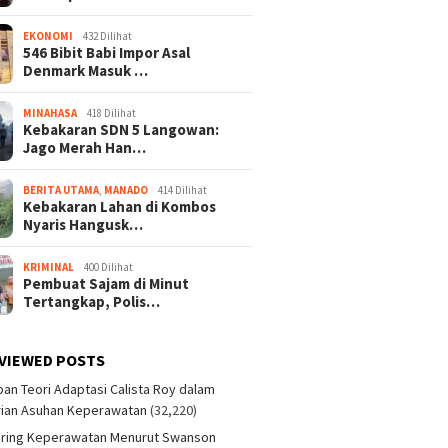
EKONOMI
432 Dilihat
546 Bibit Babi Impor Asal
Denmark Masuk …
MINAHASA
418 Dilihat
Kebakaran SDN 5 Langowan:
Jago Merah Han…
BERITA UTAMA
,
MANADO
414 Dilihat
Kebakaran Lahan di Kombos
Nyaris Hangusk…
KRIMINAL
400 Dilihat
Pembuat Sajam di Minut
Tertangkap, Polis…
VIEWED POSTS
an Teori Adaptasi Calista Roy dalam
ian Asuhan Keperawatan
(32,220)
aring Keperawatan Menurut Swanson