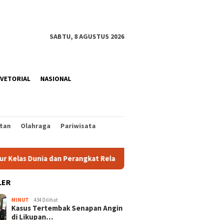
SABTU, 8 AGUSTUS 2026
VETORIAL
NASIONAL
tan
Olahraga
Pariwisata
unia dan Perangkat Relaksasi Terbaik bagi Warga Manado
LER
MINUT
434 Dilihat
Kasus Tertembak Senapan Angin
di Likupan…