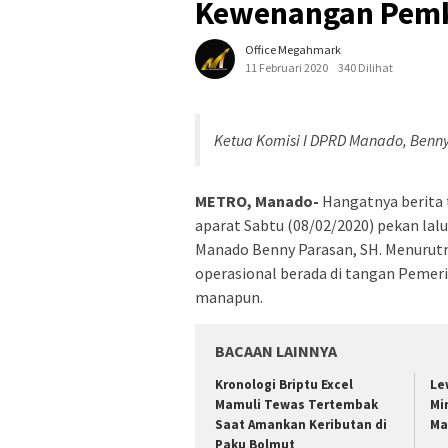
Kewenangan Pem
Office Megahmark
11 Februari 2020
340 Dilihat
Ketua Komisi I DPRD Manado, Benny
METRO, Manado-
Hangatnya berita 
aparat Sabtu (08/02/2020) pekan la
Manado Benny Parasan, SH. Menurutn
operasional berada di tangan Pemer
manapun.
BACAAN LAINNYA
Kronologi Briptu Excel
Le
Mamuli Tewas Tertembak
Mi
Saat Amankan Keributan di
Ma
Paku Bolmut