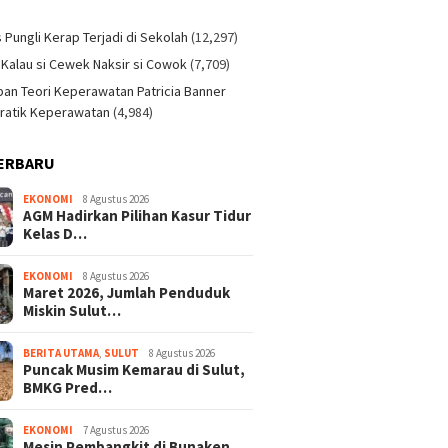
)
s Pungli Kerap Terjadi di Sekolah
(12,297)
 Kalau si Cewek Naksir si Cowok
(7,709)
an Teori Keperawatan Patricia Banner
ratik Keperawatan
(4,984)
ERBARU
EKONOMI
8 Agustus 2026
AGM Hadirkan Pilihan Kasur Tidur
Kelas D…
EKONOMI
8 Agustus 2026
Maret 2026, Jumlah Penduduk
Miskin Sulut…
BERITA UTAMA
,
SULUT
8 Agustus 2026
Puncak Musim Kemarau di Sulut,
BMKG Pred…
EKONOMI
7 Agustus 2026
Mesin Pembangkit di Bunaken