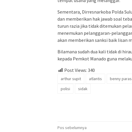
tempat usaha yang melanggar.
Sementara, Dirresnarkoba Polda Sul
dan memberikan hak jawab soal teban
turun razia jika tidak ditemukan p
menemukan pelanggaran-pelanggaran 
akan memberikan sanksi baik lisan m
Bilamana sudah dua kali tidak di h
kepada Pemkot Manado guna melaku
Post Views:
340
arthur supit
atlantis
benny paras
polisi
sidak
Navigasi
Pos sebelumnya