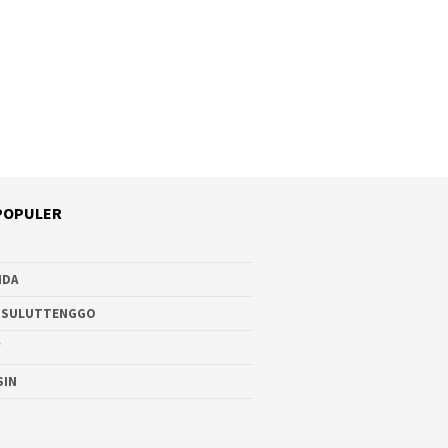
POPULER
NDA
 SULUTTENGGO
W
SIN