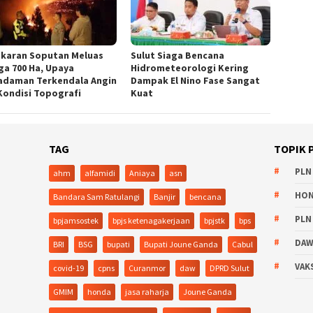
karan Soputan Meluas
Sulut Siaga Bencana
ga 700 Ha, Upaya
Hidrometeorologi Kering
daman Terkendala Angin
Dampak El Nino Fase Sangat
Kondisi Topografi
Kuat
TAG
TOPIK 
PLN
ahm
alfamidi
Aniaya
asn
HO
Bandara Sam Ratulangi
Banjir
bencana
PLN
bpjamsostek
bpjs ketenagakerjaan
bpjstk
bps
DA
BRI
BSG
bupati
Bupati Joune Ganda
Cabul
VAK
covid-19
cpns
Curanmor
daw
DPRD Sulut
GMIM
honda
jasa raharja
Joune Ganda