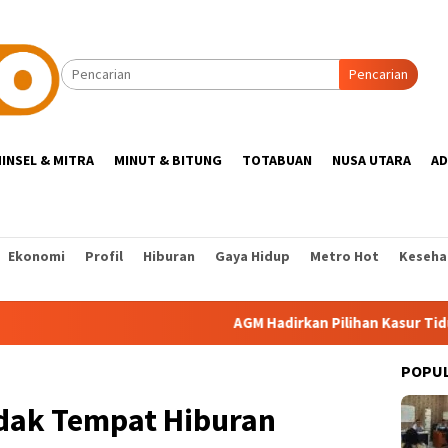
Pencarian
INSEL & MITRA
MINUT & BITUNG
TOTABUAN
NUSA UTARA
AD
Ekonomi
Profil
Hiburan
Gaya Hidup
Metro Hot
Keseha
AGM Hadirkan Pilihan Kasur Tidur Kelas D
POPU
dak Tempat Hiburan