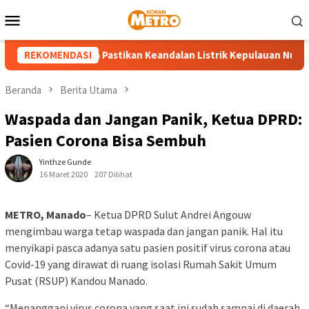
Loncat
Menu
ke
Mobile
konten
PLN UP3 Tahuna Pastikan Keandalan Listrik Kepulauan Nusa Utara
REKOMENDASI
Beranda
Berita Utama
Waspada dan Jangan Panik, Ketua DPRD:
Pasien Corona Bisa Sembuh
Yinthze Gunde
16 Maret 2020
207 Dilihat
METRO, Manado
– Ketua DPRD Sulut Andrei Angouw
mengimbau warga tetap waspada dan jangan panik. Hal itu
menyikapi pasca adanya satu pasien positif virus corona atau
Covid-19 yang dirawat di ruang isolasi Rumah Sakit Umum
Pusat (RSUP) Kandou Manado.
“Menanggapi virus corona yang saat ini sudah sampai di daerah