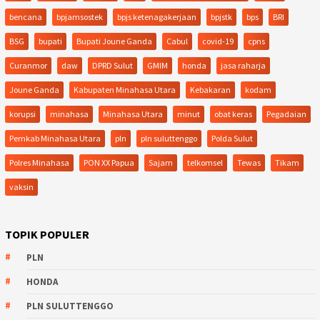
bencana
bpjamsostek
bpjs ketenagakerjaan
bpjstk
bps
BRI
BSG
bupati
Bupati Joune Ganda
Cabul
covid-19
cpns
Curanmor
daw
DPRD Sulut
GMIM
honda
jasa raharja
Joune Ganda
Kabupaten Minahasa Utara
Kebakaran
kodam
korupsi
minahasa
Minahasa Utara
minut
obat keras
Pegadaian
Pemkab Minahasa Utara
pln
pln suluttenggo
Polda Sulut
Polres Minahasa
PON XX Papua
Sajam
telkomsel
Tewas
Tikam
vaksin
TOPIK POPULER
PLN
HONDA
PLN SULUTTENGGO