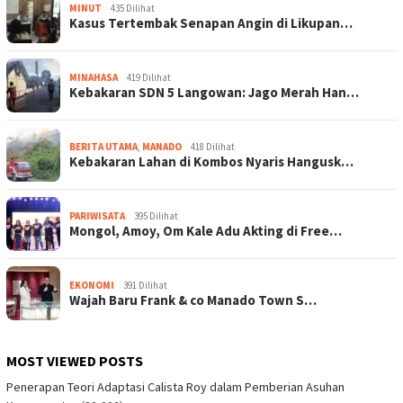
MINUT
435 Dilihat
Kasus Tertembak Senapan Angin di Likupan…
MINAHASA
419 Dilihat
Kebakaran SDN 5 Langowan: Jago Merah Han…
BERITA UTAMA
,
MANADO
418 Dilihat
Kebakaran Lahan di Kombos Nyaris Hangusk…
PARIWISATA
395 Dilihat
Mongol, Amoy, Om Kale Adu Akting di Free…
EKONOMI
391 Dilihat
Wajah Baru Frank & co Manado Town S…
MOST VIEWED POSTS
Penerapan Teori Adaptasi Calista Roy dalam Pemberian Asuhan