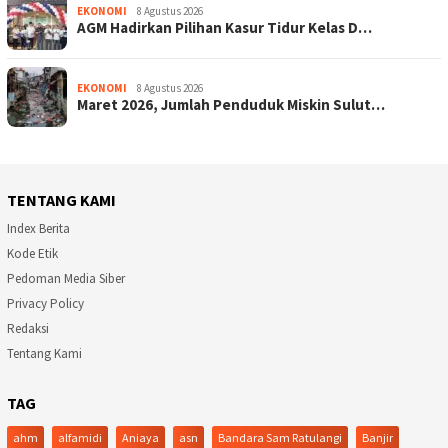
EKONOMI
8 Agustus 2026
AGM Hadirkan Pilihan Kasur Tidur Kelas D…
EKONOMI
8 Agustus 2026
Maret 2026, Jumlah Penduduk Miskin Sulut…
TENTANG KAMI
Index Berita
Kode Etik
Pedoman Media Siber
Privacy Policy
Redaksi
Tentang Kami
TAG
ahm
alfamidi
Aniaya
asn
Bandara Sam Ratulangi
Banjir