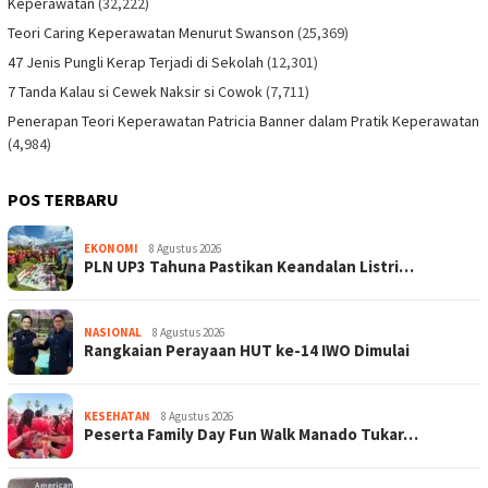
Keperawatan
(32,222)
Teori Caring Keperawatan Menurut Swanson
(25,369)
47 Jenis Pungli Kerap Terjadi di Sekolah
(12,301)
7 Tanda Kalau si Cewek Naksir si Cowok
(7,711)
Penerapan Teori Keperawatan Patricia Banner dalam Pratik Keperawatan
(4,984)
POS TERBARU
EKONOMI
8 Agustus 2026
PLN UP3 Tahuna Pastikan Keandalan Listri…
NASIONAL
8 Agustus 2026
Rangkaian Perayaan HUT ke-14 IWO Dimulai
KESEHATAN
8 Agustus 2026
Peserta Family Day Fun Walk Manado Tukar…