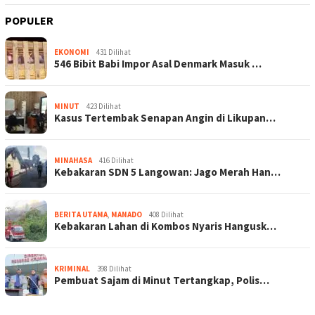
POPULER
EKONOMI
431 Dilihat
546 Bibit Babi Impor Asal Denmark Masuk …
MINUT
423 Dilihat
Kasus Tertembak Senapan Angin di Likupan…
MINAHASA
416 Dilihat
Kebakaran SDN 5 Langowan: Jago Merah Han…
BERITA UTAMA
,
MANADO
408 Dilihat
Kebakaran Lahan di Kombos Nyaris Hangusk…
KRIMINAL
398 Dilihat
Pembuat Sajam di Minut Tertangkap, Polis…