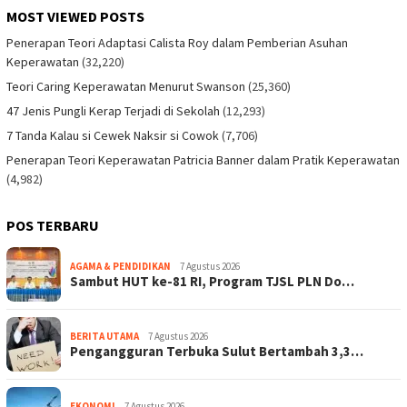
MOST VIEWED POSTS
Penerapan Teori Adaptasi Calista Roy dalam Pemberian Asuhan
Keperawatan
(32,220)
Teori Caring Keperawatan Menurut Swanson
(25,360)
47 Jenis Pungli Kerap Terjadi di Sekolah
(12,293)
7 Tanda Kalau si Cewek Naksir si Cowok
(7,706)
Penerapan Teori Keperawatan Patricia Banner dalam Pratik Keperawatan
(4,982)
POS TERBARU
AGAMA & PENDIDIKAN
7 Agustus 2026
Sambut HUT ke-81 RI, Program TJSL PLN Do…
BERITA UTAMA
7 Agustus 2026
Pengangguran Terbuka Sulut Bertambah 3,3…
EKONOMI
7 Agustus 2026