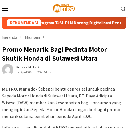
Loncat
Menu
ke
Mobile
konten
T ke-81 RI, Program TJSL PLN Dorong Digitalisasi Pendidikan SMP
REKOMENDASI
Beranda
Ekonomi
Promo Menarik Bagi Pecinta Motor
Skutik Honda di Sulawesi Utara
Redaksi METRO
14 April 2020
209 Dilihat
METRO, Manado-
Sebagai bentuk apresiasi untuk pecinta
Sepeda Motor Honda di Sulawesi Utara, PT. Daya Adicipta
Wisesa (DAW) memberikan kesempatan bagi konsumen yang
menginginkan Sepeda Motor Honda dengan berbagai promo
menarik selama pembelian periode April 2020.
Informasi yang diperoleh METRO menyebutkan bahwa promo