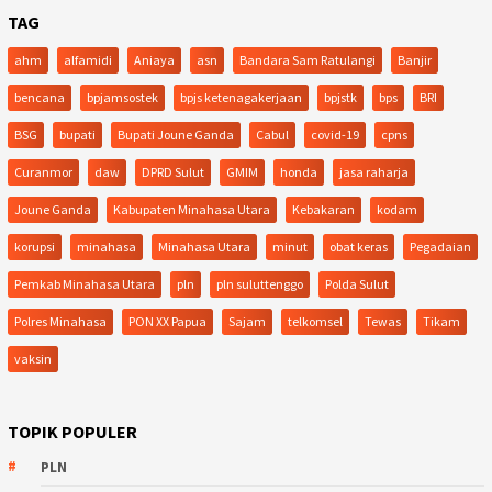
TAG
ahm
alfamidi
Aniaya
asn
Bandara Sam Ratulangi
Banjir
bencana
bpjamsostek
bpjs ketenagakerjaan
bpjstk
bps
BRI
BSG
bupati
Bupati Joune Ganda
Cabul
covid-19
cpns
Curanmor
daw
DPRD Sulut
GMIM
honda
jasa raharja
Joune Ganda
Kabupaten Minahasa Utara
Kebakaran
kodam
korupsi
minahasa
Minahasa Utara
minut
obat keras
Pegadaian
Pemkab Minahasa Utara
pln
pln suluttenggo
Polda Sulut
Polres Minahasa
PON XX Papua
Sajam
telkomsel
Tewas
Tikam
vaksin
TOPIK POPULER
PLN